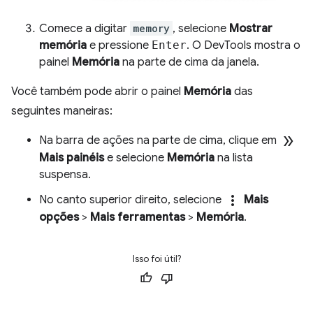
Comece a digitar
memory
, selecione
Mostrar
memória
e pressione
Enter
. O DevTools mostra o
painel
Memória
na parte de cima da janela.
Você também pode abrir o painel
Memória
das
seguintes maneiras:
double_arrow
Na barra de ações na parte de cima, clique em
Mais painéis
e selecione
Memória
na lista
suspensa.
more_vert
No canto superior direito, selecione
Mais
opções
>
Mais ferramentas
>
Memória
.
Isso foi útil?