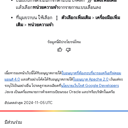
double_arrow
ในแถบการดำเนินการที่ด้านบน ให้คลิก
แผงเพิ่มเติม
แล้วเลือก
หน่วยความจํา
จากรายการแบบเลื่อนลง
more_vert
ที่มุมขวาบน ให้เลือก
ตัวเลือกเพิ่มเติม
>
เครื่องมือเพิ่ม
เติม
>
หน่วยความจำ
ข้อมูลนี้มีประโยชน์ไหม
เนื้อหาของหน้าเว็บนี้ได้รับอนุญาตภายใต้
ใบอนุญาตที่ต้องระบุที่มาของครีเอทีฟคอม
มอนส์ 4.0
และตัวอย่างโค้ดได้รับอนุญาตภายใต้
ใบอนุญาต Apache 2.0
เว้นแต่จะ
ระบุไว้เป็นอย่างอื่น โปรดดูรายละเอียดที่
นโยบายเว็บไซต์ Google Developers
Java เป็นเครื่องหมายการค้าจดทะเบียนของ Oracle และ/หรือบริษัทในเครือ
อัปเดตล่าสุด 2024-11-05 UTC
มีส่วนร่วม