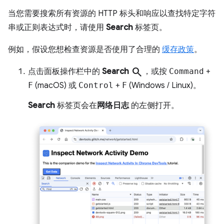
当您需要搜索所有资源的 HTTP 标头和响应以查找特定字符
串或正则表达式时，请使用
Search
标签页。
例如，假设您想检查资源是否使用了合理的
缓存政策
。
search
点击面板操作栏中的
Search
，或按
Command
+
F
(macOS) 或
Control
+
F
(Windows / Linux)。
Search
标签页会在
网络日志
的左侧打开。