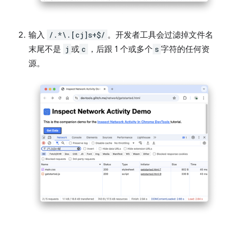
输入
/.*\.[cj]s+$/
。开发者工具会过滤掉文件名
末尾不是
j
或
c
，后跟 1 个或多个
s
字符的任何资
源。