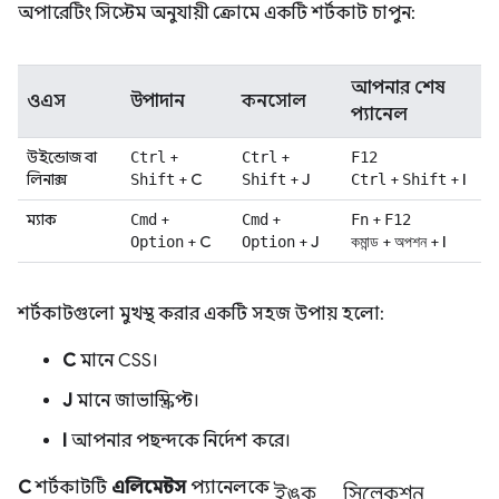
অপারেটিং সিস্টেম অনুযায়ী ক্রোমে একটি শর্টকাট চাপুন:
আপনার শেষ
ওএস
উপাদান
কনসোল
প্যানেল
উইন্ডোজ বা
+
+
Ctrl
Ctrl
F12
লিনাক্স
+
C
+
J
+
+
I
Shift
Shift
Ctrl
Shift
ম্যাক
+
+
+
Cmd
Cmd
Fn
F12
+
C
+
J
+
+
I
Option
Option
কমান্ড
অপশন
শর্টকাটগুলো মুখস্থ করার একটি সহজ উপায় হলো:
C
মানে CSS।
J
মানে জাভাস্ক্রিপ্ট।
I
আপনার পছন্দকে নির্দেশ করে।
ইঙ্ক_সিলেকশন
C
শর্টকাটটি
এলিমেন্টস
প্যানেলকে