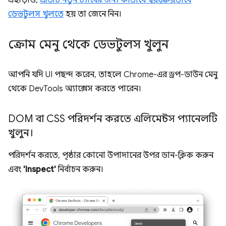
এছাড়াও,
প্রতিটি নতুন ট্যাবের জন্য কীভাবে স্বয়ংক্রিয়ভাবে
ডেভটুলস খুলতে
হয় তা জেনে নিন।
ক্রোম মেনু থেকে ডেভটুলস খুলুন
আপনি যদি UI পছন্দ করেন, তাহলে Chrome-এর ড্রপ-ডাউন মেনু
থেকে DevTools অ্যাক্সেস করতে পারেন।
DOM বা CSS পরিদর্শন করতে এলিমেন্টস প্যানেলটি
খুলুন।
পরিদর্শন করতে, পৃষ্ঠার কোনো উপাদানের উপর ডান-ক্লিক করুন
এবং
'Inspect'
নির্বাচন করুন।