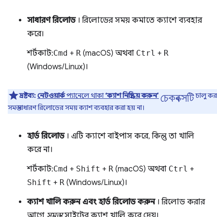
সাধারণ রিলোড
। রিলোডের সময় কমাতে ক্যাশে ব্যবহার
করে।
শর্টকাট:
Cmd
+
R
(macOS) অথবা
Ctrl
+
R
(Windows/Linux)।
চেকবক্সটি
দ্রষ্টব্য:
নেটওয়ার্ক
প্যানেলে থাকা
‘ক্যাশ নিষ্ক্রিয় করুন’
চালু ক
সমস্ত সাধারণ রিলোডের সময় ক্যাশ ব্যবহার করা হয় না।
হার্ড রিলোড
। এটি ক্যাশে বাইপাস করে, কিন্তু তা খালি
করে না।
শর্টকাট:
Cmd
+
Shift
+
R
(macOS) অথবা
Ctrl
+
Shift
+
R
(Windows/Linux)।
ক্যাশ খালি করুন এবং হার্ড রিলোড করুন
। রিলোড করার
আগে
সমস্ত
সাইটের ক্যাশ খালি করে দেয়।