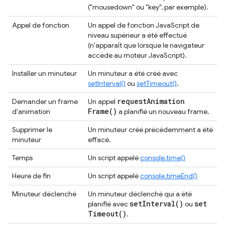
("mousedown" ou "key", par exemple).
Appel de fonction
Un appel de fonction JavaScript de
niveau supérieur a été effectué
(n'apparaît que lorsque le navigateur
accède au moteur JavaScript).
Installer un minuteur
Un minuteur a été créé avec
setInterval()
ou
setTimeout()
.
request
Animation
Demander un frame
Un appel
Frame(
)
d'animation
a planifié un nouveau frame.
Supprimer le
Un minuteur créé précédemment a été
minuteur
effacé.
Temps
Un script appelé
console.time()
Heure de fin
Un script appelé
console.timeEnd()
Minuteur déclenché
Un minuteur déclenché qui a été
set
Interval(
)
set
planifié avec
ou
Timeout(
)
.