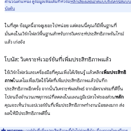
คำนวณตำแหน่ง ดูข้อมูลเพิ่มเติมที่หัวข้อ
หลีกเลี่ยงเลย์เอาต์แบบซิงโครนัสแบบ
บังคับ
ในที่สุด ข้อมูลนี้อาจดูเยอะไปหน่อย แต่ตอนนี้คุณก็มีพื้นฐานที่
มั่นคงในเวิร์กโฟลว์พื้นฐานสําหรับการวิเคราะห์ประสิทธิภาพรันไทม์
แล้ว เก่งจัง
โบนัส: วิเคราะห์เวอร์ชันที่เพิ่มประสิทธิภาพแล้ว
ใช้เวิร์กโฟลว์และเครื่องมือที่คุณเพิ่งได้เรียนรู้ แล้วคลิก
เพิ่มประสิทธิ
ภาพ
ในเดโมเพื่อเปิดใช้โค้ดที่เพิ่มประสิทธิภาพแล้วบันทึก
ประสิทธิภาพอีกครั้ง จากนั้นวิเคราะห์ผลลัพธ์ จากอัตราเฟรมที่ดีขึ้น
ไปจนถึงจำนวนเหตุการณ์ที่ลดลงในแผนภูมิเปลวไฟของส่วน
หลัก
คุณจะเห็นว่าแอปเวอร์ชันที่เพิ่มประสิทธิภาพทํางานน้อยลงมาก ส่ง
ผลให้มีประสิทธิภาพดีขึ้น
หมายเหตุ:
เวอร์ชันที่เพิ่มประสิทธิภาพนี้ยังไม่ค่อยดีนัก เนื่องจากยังคงมีการ