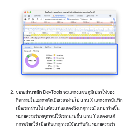
ขยายส่วน
หลัก
DevTools จะแสดงแผนภูมิเปลวไฟของ
กิจกรรมในเธรดหลักเมื่อเวลาผ่านไป แกน X แสดงการบันทึก
เมื่อเวลาผ่านไป แต่ละแท่งแสดงถึงเหตุการณ์ แถบกว้างขึ้น
หมายความว่าเหตุการณ์ใช้เวลานานขึ้น แกน Y แสดงสแต็
กการเรียกใช้ เมื่อเห็นเหตุการณ์ซ้อนทับกัน หมายความว่า