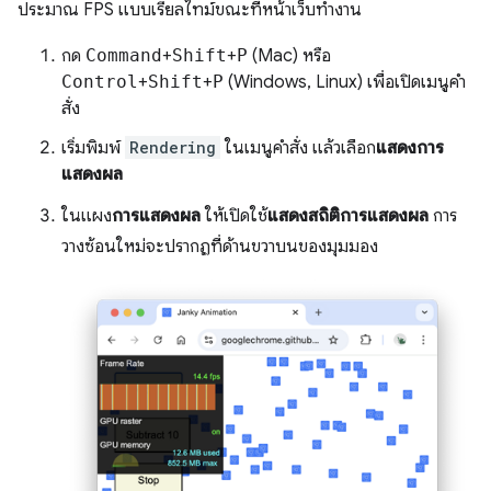
ประมาณ FPS แบบเรียลไทม์ขณะที่หน้าเว็บทำงาน
กด
Command
+
Shift
+
P
(Mac) หรือ
Control
+
Shift
+
P
(Windows, Linux) เพื่อเปิดเมนูคำ
สั่ง
เริ่มพิมพ์
Rendering
ในเมนูคำสั่ง แล้วเลือก
แสดงการ
แสดงผล
ในแผง
การแสดงผล
ให้เปิดใช้
แสดงสถิติการแสดงผล
การ
วางซ้อนใหม่จะปรากฏที่ด้านขวาบนของมุมมอง