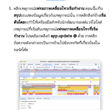
คลิกเหตุการณ์
เฟรมภาพเคลื่อนไหวเริ่มทำงาน
ตอนนี้แท็บ
สรุป
จะแสดงข้อมูลเกี่ยวกับเหตุการณ์นั้น การคลิกลิงก์ข้าง
เริ่ม
ต้นโดย
จะทำให้เครื่องมือสำหรับนักพัฒนาซอฟต์แวร์ไฮไลต์
เหตุการณ์ที่เริ่มต้นเหตุการณ์
เฟรมภาพเคลื่อนไหวที่เริ่ม
ทำงาน
โปรดสังเกตลิงก์
app.update @
ด้วย การคลิก
ข้อความดังกล่าวจะเป็นการข้ามไปยังบรรทัดที่เกี่ยวข้องใน
ซอร์สโค้ด