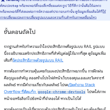
ดัดแปลง
พร็อพเพอร์ตี้ของสี่เหลี่ยมแต่ละรูป วิธีที่ดีกว่านั้นคือใช้เฉพาะ
top
พร็อพเพอร์ตี้ที่ส่งผลต่อการจัดวางองค์ประกอบเท่านั้น ดูข้อมูลเพิ่มเติมได้ที่
ใช้
การเปลี่ยนแปลงการเปลี่ยนรูปแบบและความทึบสำหรับภาพเคลื่อนไหว
ขั้นตอนถัดไป
รากฐานสําหรับทําความเข้าใจประสิทธิภาพคือรูปแบบ RAIL รูปแบบ
นี้จะอธิบายเมตริกประสิทธิภาพที่สําคัญต่อผู้ใช้มากที่สุด ดูข้อมูลเพิ่ม
เติมที่
วัดประสิทธิภาพด้วยรูปแบบ RAIL
หากต้องการทําความคุ้นเคยกับแผงประสิทธิภาพมากขึ้น การฝึกฝน
คือกุญแจสําคัญ ลองสร้างโปรไฟล์หน้าเว็บของคุณเองและวิเคราะห์
ผลลัพธ์ หากมีคำถามเกี่ยวกับผลลัพธ์ โปรด
เปิดคำถาม Stack
Overflow ที่ติดแท็ก
google-chrome-devtools
โปรดใส่ภาพ
หน้าจอหรือลิงก์ไปยังหน้าที่จำลองได้ หากเป็นไปได้
หากต้องการเป็นผู้เชี่ยวชาญด้านประสิทธิภาพรันไทม์ คุณต้องเรียนรู้