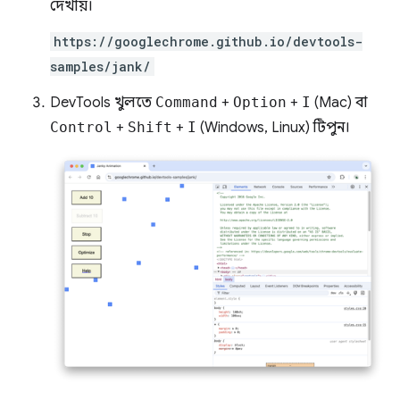
দেখায়।
https://googlechrome.github.io/devtools-
samples/jank/
DevTools খুলতে
Command
+
Option
+
I
(Mac) বা
Control
+
Shift
+
I
(Windows, Linux) টিপুন।