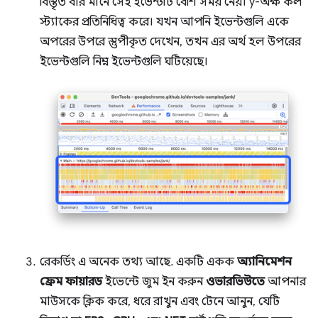
বিস্তৃত বার মানে সেই ইভেন্টটি বেশি সময় নেয়। y-অক্ষ কল
স্ট্যাকের প্রতিনিধিত্ব করে। যখন আপনি ইভেন্টগুলি একে
অপরের উপরে স্তুপীকৃত দেখেন, তখন এর অর্থ হল উপরের
ইভেন্টগুলি নিম্ন ইভেন্টগুলি ঘটিয়েছে।
রেকর্ডিং এ অনেক তথ্য আছে. একটি একক
অ্যানিমেশন
ফ্রেম ফায়ারড
ইভেন্টে জুম ইন করুন
ওভারভিউতে
আপনার
মাউসকে ক্লিক করে, ধরে রাখুন এবং টেনে আনুন, যেটি