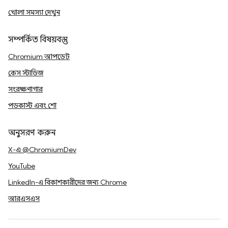
খোলা সমস্যা দেখুন
সম্পর্কিত বিষয়বস্তু
Chromium আপডেট
কেস স্টাডিজ
সংরক্ষণাগার
পডকাস্ট এবং শো
অনুসরণ করুন
X-এ @ChromiumDev
YouTube
LinkedIn-এ বিকাশকারীদের জন্য Chrome
আরএসএস