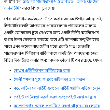
জায়গা হল
রেন্ডারিং পারফরম্যান্স ওভারভিউ
।
একটি ফ্রেমের
অ্যানাটমি
আরও বিশদে ডুব দেয়।
শেষ, রানটাইম কর্মক্ষমতা উন্নত করার অনেক উপায় আছে। এই
টিউটোরিয়ালটি আপনাকে পারফরম্যান্স প্যানেলের মাধ্যমে
একটি ফোকাসড ট্যুর দেওয়ার জন্য একটি নির্দিষ্ট অ্যানিমেশন
বাধার উপর ফোকাস করেছে, তবে এটি আপনার সম্মুখীন হতে
পারে এমন অনেক বাধাগুলির মধ্যে একটি মাত্র। রেন্ডারিং
পারফরম্যান্স সিরিজের বাকি অংশে রানটাইম পারফরম্যান্সের
বিভিন্ন দিক উন্নত করার জন্য অনেক ভালো টিপস রয়েছে, যেমন:
জেএস এক্সিকিউশন অপ্টিমাইজ করা
শৈলী গণনার সুযোগ এবং জটিলতা হ্রাস করুন
বড়, জটিল লেআউট এবং লেআউট থ্র্যাশিং এড়িয়ে চলুন
পেইন্ট জটিলতা সরলীকরণ এবং পেইন্ট এলাকা হ্রাস
কম্পোজিটর-অনলি প্রপার্টিতে লেগে থাকুন এবং লেয়ার