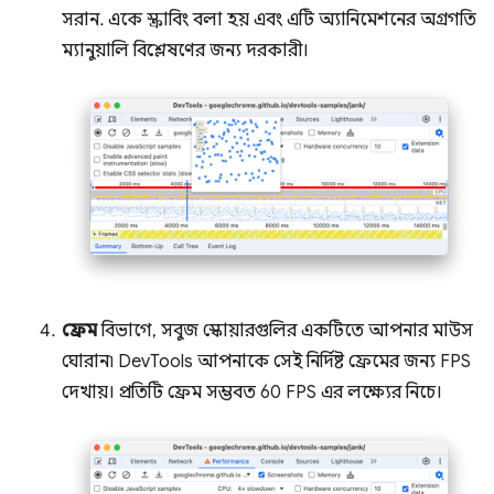
সরান. একে স্ক্রাবিং বলা হয় এবং এটি অ্যানিমেশনের অগ্রগতি
ম্যানুয়ালি বিশ্লেষণের জন্য দরকারী।
ফ্রেম
বিভাগে, সবুজ স্কোয়ারগুলির একটিতে আপনার মাউস
ঘোরান৷ DevTools আপনাকে সেই নির্দিষ্ট ফ্রেমের জন্য FPS
দেখায়। প্রতিটি ফ্রেম সম্ভবত 60 FPS এর লক্ষ্যের নিচে।