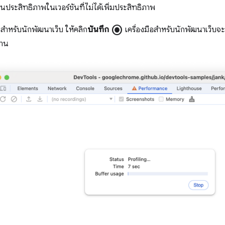
ประสิทธิภาพในเวอร์ชันที่ไม่ได้เพิ่มประสิทธิภาพ
radio_button_checked
อสำหรับนักพัฒนาเว็บ ให้คลิก
บันทึก
เครื่องมือสำหรับนักพัฒนาเว็บจ
งาน