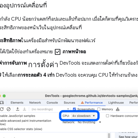
งอุปกรณ์เคลื่อนที่
มีกำลัง CPU น้อยกว่าเดสก์ท็อปและแล็ปท็อปมาก เมื่อใดก็ตามที่คุณวิเครา
ระสิทธิภาพของหน้าเว็บในอุปกรณ์เคลื่อนที่
ะสิทธิภาพ
ในเครื่องมือสําหรับนักพัฒนาซอฟต์แวร์
check_box
ได้เปิดใช้ช่องทำเครื่องหมาย
ภาพหน้าจอ
การตั้งค่า
งค่าการจับภาพ
DevTools จะแสดงการตั้งค่าที่เกี่ยวข้องก
U
ให้เลือก
การชะลอตัว 4 เท่า
DevTools จะควบคุม CPU ให้ทำงานช้าลง 