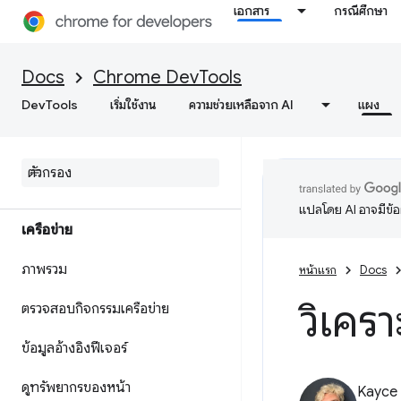
เปลี่ยนแปลงในไฟล์ต้นฉบับ
เอกสาร
กรณีศึกษา
ลบล้างเนื้อหาเว็บและส่วนหัวการ
ตอบกลับ HTTP ภายในเครื่อง
Docs
Chrome DevTools
DevTools
เริ่มใช้งาน
ความช่วยเหลือจาก AI
แผง
ข้อมูลอ้างอิงการดีบัก JavaScript
แก้ไขข้อบกพร่อง C
/
C++ Web
Assembly
แปลโดย AI อาจมีข้
เครือข่าย
ภาพรวม
หน้าแรก
Docs
วิเคร
ตรวจสอบกิจกรรมเครือข่าย
ข้อมูลอ้างอิงฟีเจอร์
ดูทรัพยากรของหน้า
Kayce