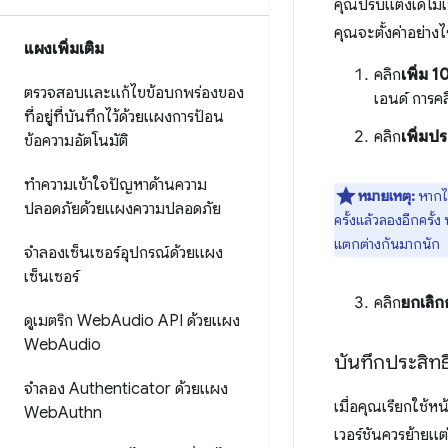
คุณปรับแต่งเดโม
คุณจะตั้งค่าอย่าง
แผงเพิ่มเติม
คลิก
เพิ่ม 1
ตรวจสอบและแก้ไขข้อบกพร่องของ
เอนด์ การค
ที่อยู่ที่บันทึกไว้ด้วยแผงการป้อน
คลิก
เพิ่มป
ข้อความอัตโนมัติ
ทำความเข้าใจปัญหาด้านความ
หมายเหตุ:
หากไม
ปลอดภัยด้วยแผงความปลอดภัย
ครั้งแล้วลองอีกครั้
แตกต่างกันมากนัก
จำลองเซ็นเซอร์อุปกรณ์ด้วยแผง
เซ็นเซอร์
คลิก
ยกเลิก
ดูเมตริก Web
Audio API ด้วยแผง
Web
Audio
บันทึกประสิทธ
จำลอง Authenticator ด้วยแผง
เมื่อคุณเรียกใช้หน้
Web
Authn
เวอร์ชันควรย้ายแต