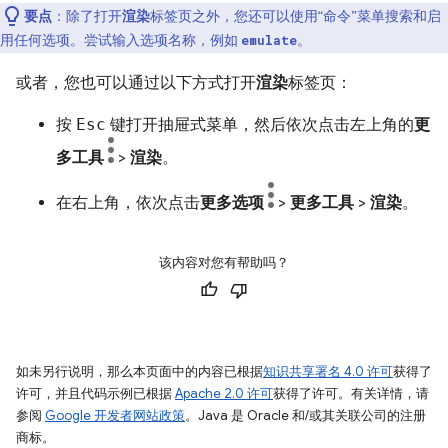
要点
：除了打开
渲染
标签页之外，您还可以使用“命令”菜单搜索和启
用任何选项。尝试输入选项名称，例如
。
emulate
或者，您也可以通过以下方式打开
渲染
标签页：
按
Esc
键打开抽屉式菜单，然后依次点击左上角的
更
多工具
>
渲染
。
在右上角，依次点击
更多选项
>
更多工具
>
渲染
。
该内容对您有帮助吗？
如未另行说明，那么本页面中的内容已根据
知识共享署名 4.0 许可
获得了
许可，并且代码示例已根据
Apache 2.0 许可
获得了许可。有关详情，请
参阅
Google 开发者网站政策
。Java 是 Oracle 和/或其关联公司的注册
商标。