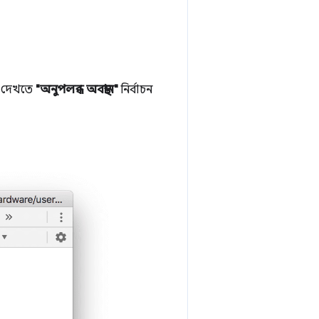
া দেখতে
"অনুপলব্ধ অবস্থান"
নির্বাচন