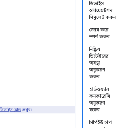
ডিভাইস
ওরিয়েন্টেশন
সিমুলেট করুন
জোর করে
স্পর্শ করুন
নিষ্ক্রিয়
ডিটেক্টরের
অবস্থা
অনুকরণ
করুন
হার্ডওয়্যার
কনকারেন্সি
অনুকরণ
ডিভাইস মোড
দেখুন।
করুন
সিপিইউ চাপ