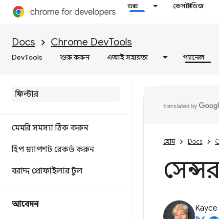
ডক্স
কেস স্টাডিজ
বাতিঘর
ওয়েব গতি অপ্টিমাইজ করুন
Docs
Chrome DevTools
DevTools
শুরু করুন
এআই সহায়তা
প্যানেল
স্মৃতি
ওভারভিউ
স্মৃতি পরিভাষা
মেমরি সমস্যা ঠিক করুন
হোম
Docs
C
হিপ স্ন্যাপশট রেকর্ড করুন
সেন্স
বরাদ্দ প্রোফাইলার টুল
আবেদন
Kayce