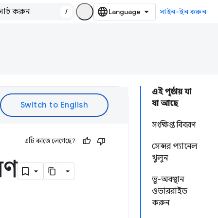
/
সাইন-ইন করুন
এই পৃষ্ঠায় যা
যা আছে
সংক্ষিপ্ত বিবরণ
এটি কাজে লেগেছে?
সেন্সর প্যানেল
খুলুন
রণ
ভূ-অবস্থান
ওভাররাইড
করুন