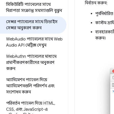
নির্বাচন করুন:
সিকিউরিটি প্যানেলের সাথে
নিরাপত্তা সংক্রান্ত সমস্যাগুলি বুঝুন
পূর্বনির্ধা
সেন্সর প্যানেলের সাথে ডিভাইস
কাস্টম দ্রা
সেন্সর অনুকরণ করুন
ব্যবহারকা
করুন।
Web
Audio প্যানেলের সাথে Web
Audio API মেট্রিক্স দেখুন
Web
Authn প্যানেলের মাধ্যমে
প্রমাণীকরণকারীদের অনুকরণ
করুন
অ্যানিমেশন প্যানেল দিয়ে
অ্যানিমেশনগুলি পরিদর্শন এবং
সংশোধন করুন
পরিবর্তন প্যানেল দিয়ে HTML
,
CSS
,
এবং Java
Script-এ