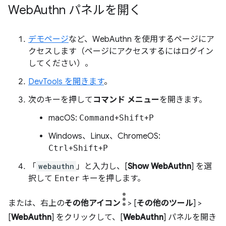
Web
Authn パネルを開く
デモページ
など、WebAuthn を使用するページにア
クセスします（ページにアクセスするにはログイン
してください）。
DevTools を開きます
。
次のキーを押して
コマンド メニュー
を開きます。
macOS:
Command
+
Shift
+
P
Windows、Linux、ChromeOS:
Ctrl
+
Shift
+
P
「
webauthn
」と入力し、[
Show WebAuthn
] を選
択して
Enter
キーを押します。
または、右上の
その他アイコン
> [
その他のツール
] >
[
WebAuthn
] をクリックして、[
WebAuthn
] パネルを開き