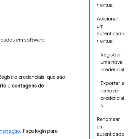
r virtual
Adicionar
um
autenticado
aseados em software.
r virtual
Registrar
uma nova
credencial
egistre credenciais, que são
Exportar e
rio
e
contagens de
remover
credenciai
s
Renomear
um
nstração
. Faça login para
autenticado