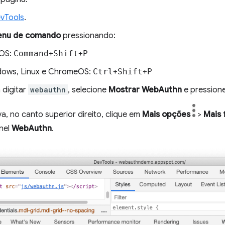
vTools
.
nu de comando
pressionando:
OS:
Command
+
Shift
+
P
ows, Linux e ChromeOS:
Ctrl
+
Shift
+
P
digitar
webauthn
, selecione
Mostrar WebAuthn
e pression
a, no canto superior direito, clique em
Mais opções
>
Mais 
inel
WebAuthn
.