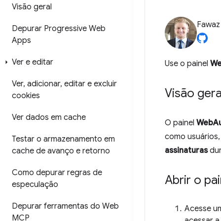
Visão geral
Fawa
Depurar Progressive Web
Apps
Ver e editar
Use o painel
We
Ver
,
adicionar
,
editar e excluir
Visão gera
cookies
Ver dados em cache
O painel
WebAu
como usuários,
Testar o armazenamento em
assinaturas
dur
cache de avanço e retorno
Como depurar regras de
Abrir o pa
especulação
Depurar ferramentas do Web
Acesse u
MCP
acessar a