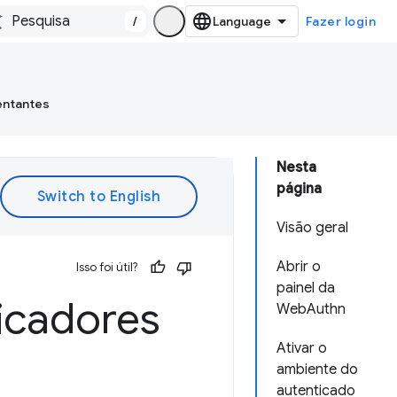
/
Fazer login
entantes
Nesta
página
Visão geral
Abrir o
Isso foi útil?
painel da
icadores
WebAuthn
Ativar o
ambiente do
autenticado