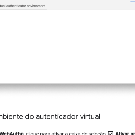
mbiente do autenticador virtual
check_box
WebAuthn
, clique para ativar a caixa de seleção
Ativar a