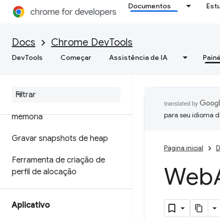
Documentos
Est
Otimizar a velocidade da Web
Memória
Docs
Chrome DevTools
DevTools
Começar
Assistência de IA
Painé
Visão geral
Terminologia de memória
Corrigir problemas de
para seu idioma d
memória
Gravar snapshots de heap
Página inicial
D
Ferramenta de criação de
Web
perfil de alocação
Aplicativo