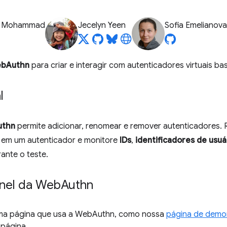
z Mohammad
Jecelyn Yeen
Sofia Emelianova
bAuthn
para criar e interagir com autenticadores virtuais b
l
thn
permite adicionar, renomear e remover autenticadores. R
 em um autenticador e monitore
IDs
,
identificadores de usuá
ante o teste.
inel da Web
Authn
ma página que usa a WebAuthn, como nossa
página de demo
 página.