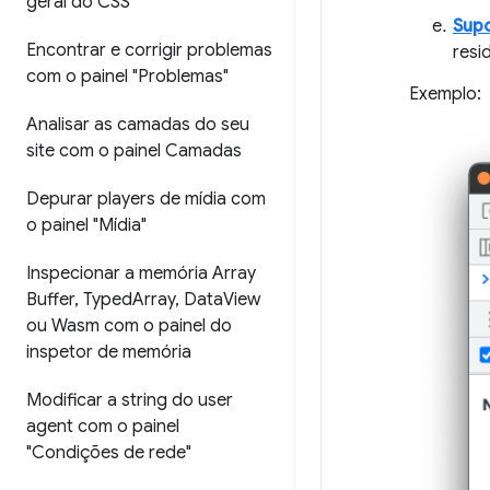
geral do CSS"
Supo
Encontrar e corrigir problemas
resi
com o painel "Problemas"
Exemplo:
Analisar as camadas do seu
site com o painel Camadas
Depurar players de mídia com
o painel "Mídia"
Inspecionar a memória Array
Buffer
,
Typed
Array
,
Data
View
ou Wasm com o painel do
inspetor de memória
Modificar a string do user
agent com o painel
"Condições de rede"