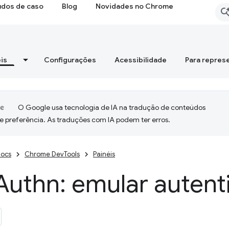
udos de caso
Blog
Novidades no Chrome
is
Configurações
Acessibilidade
Para repres
O Google usa tecnologia de IA na tradução de conteúdos
e preferência. As traduções com IA podem ter erros.
ocs
Chrome DevTools
Painéis
Authn: emular autent