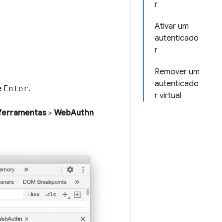
r
Ativar um
autenticado
r
Remover um
autenticado
e
Enter
.
r virtual
ferramentas
>
WebAuthn