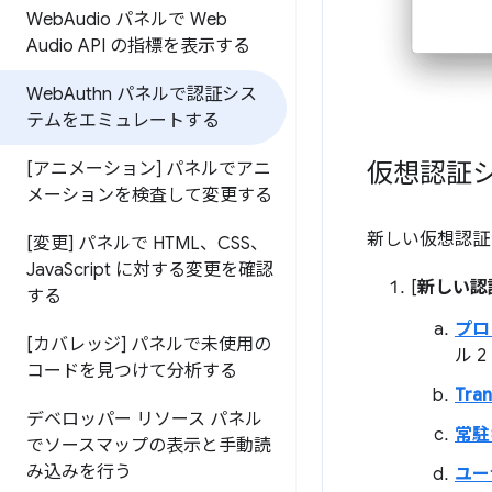
Web
Audio パネルで Web
Audio API の指標を表示する
Web
Authn パネルで認証シス
テムをエミュレートする
仮想認証
[アニメーション] パネルでアニ
メーションを検査して変更する
新しい仮想認証
[変更] パネルで HTML、CSS、
Java
Script に対する変更を確認
[
新しい認
する
プロ
[カバレッジ] パネルで未使用の
ル 
コードを見つけて分析する
Tran
デベロッパー リソース パネル
常駐
でソースマップの表示と手動読
み込みを行う
ユー