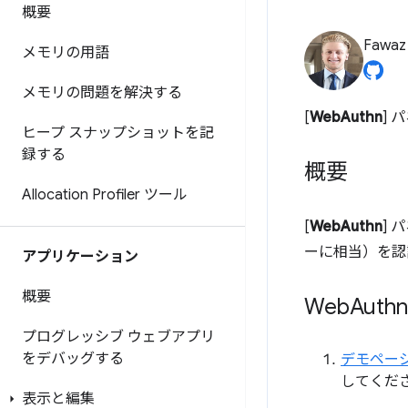
概要
Fawa
メモリの用語
メモリの問題を解決する
[
WebAuthn
]
ヒープ スナップショットを記
録する
概要
Allocation Profiler ツール
[
WebAuthn
]
ーに相当）を認
アプリケーション
概要
Web
Aut
プログレッシブ ウェブアプリ
をデバッグする
デモペー
してくだ
表示と編集