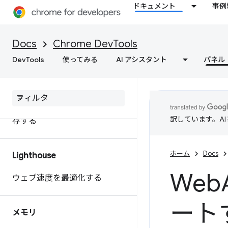
ドキュメント
事例
extensibility API を使用してパ
フォーマンス データをカスタ
マイズする
Docs
Chrome DevTools
DevTools
使ってみる
AI アシスタント
パネル
ウェブサイトのパフォーマンス
に関する行動につながるインサ
イトを取得
パフォーマンス トレースを保
訳しています。A
存する
ホーム
Docs
Lighthouse
Web
ウェブ速度を最適化する
ート
メモリ