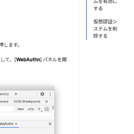
ムを有効に
する
仮想認証シ
ステムを削
除する
押します。
クして、[
WebAuthn
] パネルを開