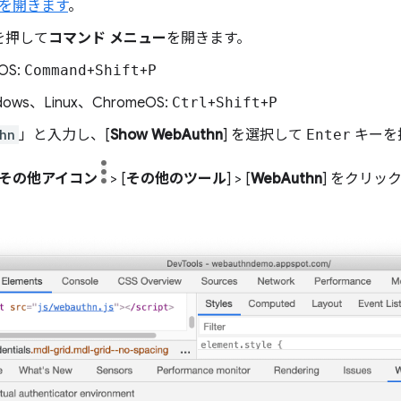
ls を開きます
。
を押して
コマンド メニュー
を開きます。
OS:
Command
+
Shift
+
P
dows、Linux、ChromeOS:
Ctrl
+
Shift
+
P
hn
」と入力し、[
Show WebAuthn
] を選択して
Enter
キーを
その他アイコン
> [
その他のツール
] > [
WebAuthn
] をクリッ