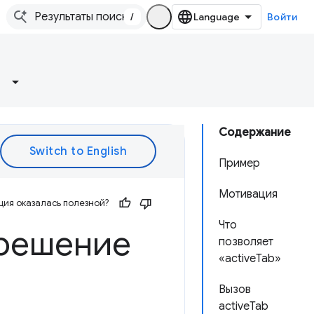
/
Войти
Содержание
Пример
Мотивация
ия оказалась полезной?
Что
зрешение
позволяет
«activeTab»
Вызов
activeTab