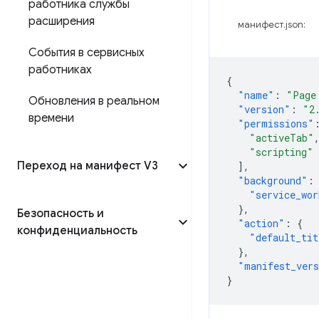
работника службы
расширения
манифест.json:
События в сервисных
работниках
{
"name"
:
"Page
Обновления в реальном
"version"
:
"2
времени
"permissions"
"activeTab"
"scripting"
Переход на манифест V3
],
"background"
:
"service_wor
},
Безопасность и
"action"
:
{
конфиденциальность
"default_tit
},
"manifest_ver
}