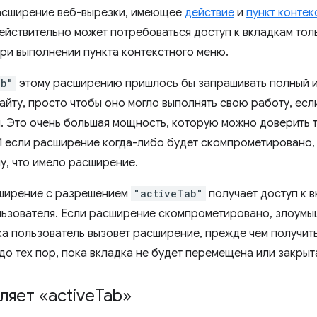
асширение веб-вырезки, имеющее
действие
и
пункт конте
йствительно может потребоваться доступ к вкладкам толь
при выполнении пункта контекстного меню.
ab"
этому расширению пришлось бы запрашивать полный и
айту, просто чтобы оно могло выполнять свою работу, есл
. Это очень большая мощность, которую можно доверить 
 если расширение когда-либо будет скомпрометировано,
у, что имело расширение.
сширение с разрешением
"activeTab"
получает доступ к в
льзователя. Если расширение скомпрометировано, злоумы
ка пользователь вызовет расширение, прежде чем получить
до тех пор, пока вкладка не будет перемещена или закрыт
ляет «active
Tab»