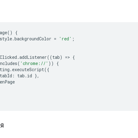
age
()
{
style
.
backgroundColor
=
'red'
;
Clicked
.
addListener
((
tab
)
=
>
{
ncludes
(
'chrome://'
))
{
ting
.
executeScript
({
tabId
:
tab
.
id
},
enPage
я