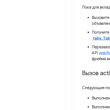
Пока для вкла
Вызовит
объявле
Получите 
tabs.Tab
Перехват
API
webR
фрейма в
Вызов act
Следующие по
Выполне
Выполне