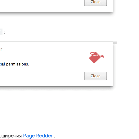
"
:
асширения
Page Redder
: