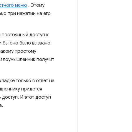
кстного меню
. Этому
ко при нажатии на его
 постоянный доступ к
и бы оно было вызвано
такому простому
 злоумышленник получит
кладке только в ответ на
шленнику придется
 доступ. И этот доступ
а.