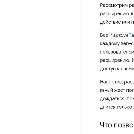
Рассмотрим р
расширению де
действие или 
Без
"activeT
каждому веб-с
пользователем
расширению. И
доступ ко всем
Напротив, ра
явный жест по
дождаться, по
длится только 
Что позво