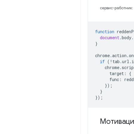
сервис-работник:
function
reddenP
document
.
body
.
}
chrome
.
action
.
on
if
(
!
tab
.
url
.
i
chrome
.
scrip
target
:
{
func
:
redd
});
}
});
Мотиваци