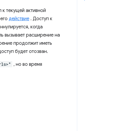
 к текущей активной
 его
действие
. Доступ к
аннулируется, когда
ль вызывает расширение на
ширение продолжит иметь
доступ будет отозван.
rls>"
, но во время