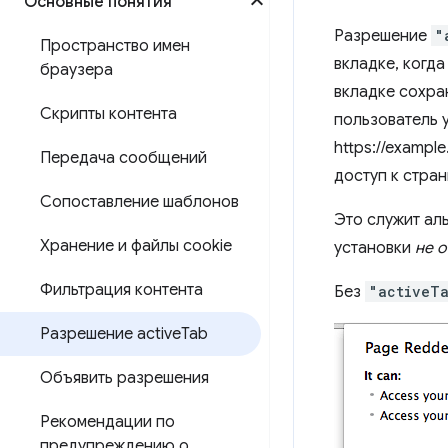
Основные понятия
Разрешение
"
Пространство имен
вкладке, когд
браузера
вкладке сохран
Скрипты контента
пользователь 
https://exampl
Передача сообщений
доступ к стран
Сопоставление шаблонов
Это служит ал
Хранение и файлы cookie
установки
не 
Фильтрация контента
Без
"activeT
Разрешение active
Tab
Объявить разрешения
Рекомендации по
предупреждению о