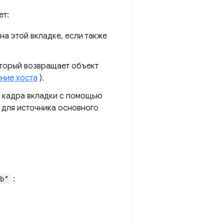
ет:
на этой вкладке, если также
который возвращает объект
ние хоста
).
о кадра вкладки с помощью
 для источника основного
ab"
: