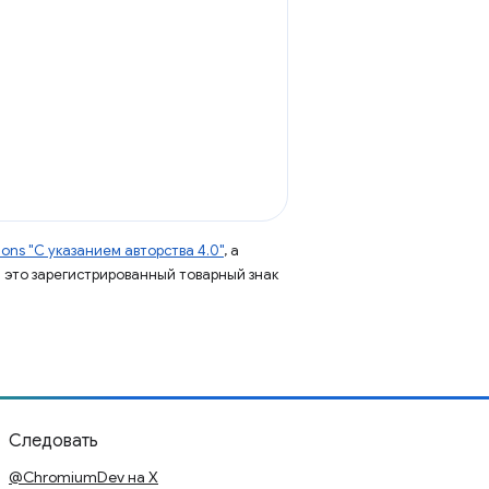
ns "С указанием авторства 4.0"
, а
 – это зарегистрированный товарный знак
Следовать
@ChromiumDev на X