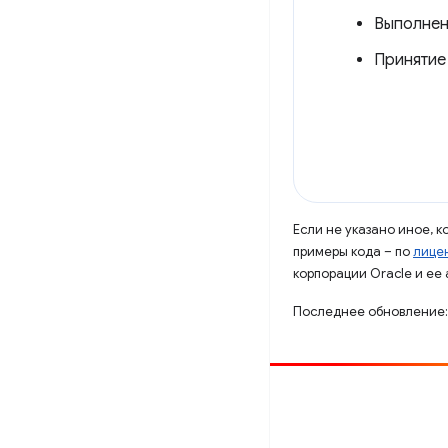
Выполнен
Принятие
Если не указано иное, 
примеры кода – по
лицен
корпорации Oracle и ее
Последнее обновление:
Способствовать
Сообщить об ошибке