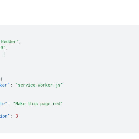
 Redder"
,
.0"
,
:
[
,
{
ker"
:
"service-worker.js"
le"
:
"Make this page red"
sion"
:
3