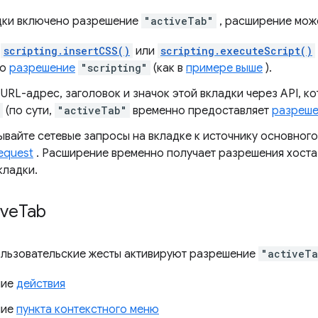
дки включено разрешение
"activeTab"
, расширение мож
е
scripting.insertCSS()
или
scripting.executeScript()
но
разрешение
"scripting"
(как в
примере выше
).
URL-адрес, заголовок и значок этой вкладки через API, 
(по сути,
"activeTab"
временно предоставляет
разреше
ывайте сетевые запросы на вкладке к источнику основног
equest
. Расширение временно получает разрешения хоста
кладки.
ive
Tab
льзовательские жесты активируют разрешение
"activeT
ние
действия
ние
пункта контекстного меню