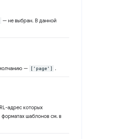
— не выбран. В данной
 умолчанию —
['page']
.
URL-адрес которых
 форматах шаблонов см. в