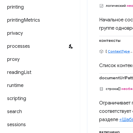
логический
не
printing
Начальное сос
printing
Metrics
группе одновр
privacy
контексты
processes
[
ContextType
, 
proxy
Список контек
reading
List
documentUrlPat
runtime
строка[]
необя
scripting
Ограничивает 
соответствует
search
разделе
«Шабл
sessions
включено