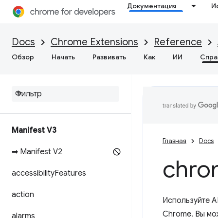
Документация
И
Docs
Chrome Extensions
Reference
Обзор
Начать
Развивать
Как
ИИ
Спра
Manifest V3
Главная
Docs
➡ Manifest V2
chro
accessibility
Features
action
Используйте A
Chrome. Вы мо
alarms