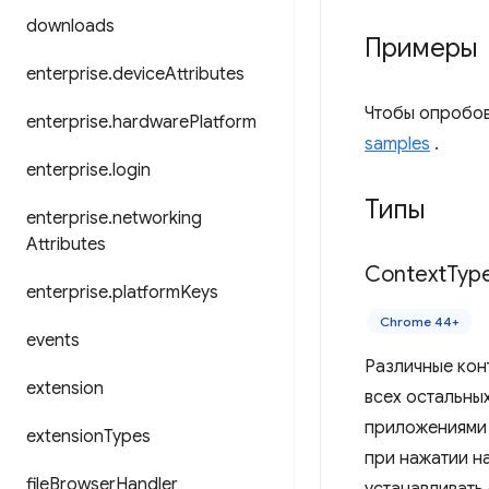
downloads
Примеры
enterprise
.
device
Attributes
Чтобы опробов
enterprise
.
hardware
Platform
samples
.
enterprise
.
login
Типы
enterprise
.
networking
Attributes
Context
Typ
enterprise
.
platform
Keys
Chrome 44+
events
Различные кон
extension
всех остальны
приложениями 
extension
Types
при нажатии на
file
Browser
Handler