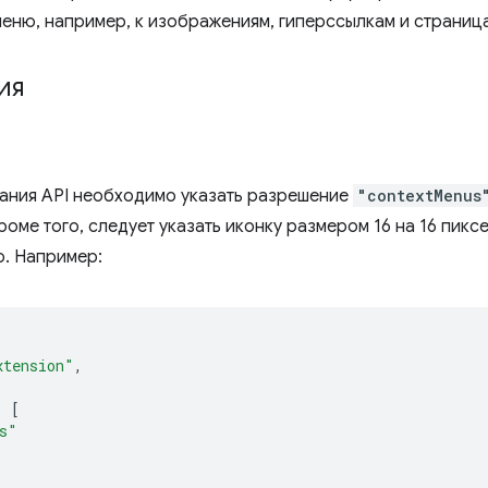
меню, например, к изображениям, гиперссылкам и страниц
ия
ания API необходимо указать разрешение
"contextMenus
роме того, следует указать иконку размером 16 на 16 пик
ю. Например:
xtension"
,
:
[
s"