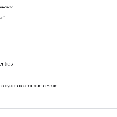
тановка"
on"
"
erties
го пункта контекстного меню.