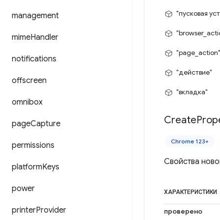
"пусковая ус
management
"browser_acti
mime
Handler
"page_action
notifications
"действие"
offscreen
"вкладка"
omnibox
Create
Prop
page
Capture
Chrome 123+
permissions
Свойства ново
platform
Keys
power
ХАРАКТЕРИСТИКИ
printer
Provider
проверено