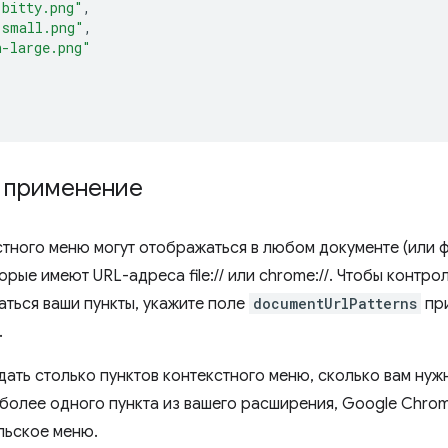
-bitty.png"
,
-small.png"
,
n-large.png"
и применение
стного меню могут отображаться в любом документе (или ф
торые имеют URL-адреса file:// или chrome://. Чтобы контро
аться ваши пункты, укажите поле
documentUrlPatterns
при
.
дать столько пунктов контекстного меню, сколько вам нуж
более одного пункта из вашего расширения, Google Chrom
льское меню.