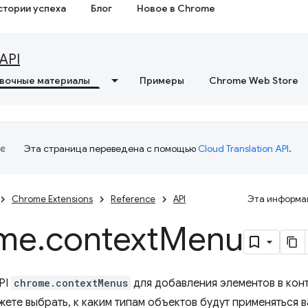
стории успеха
Блог
Новое в Chrome
API
вочные материалы
Примеры
Chrome Web Store
Эта страница переведена с помощью
Cloud Translation API
.
Chrome Extensions
Reference
API
Эта информац
me
.
context
Menu
PI
chrome.contextMenus
для добавления элементов в кон
жете выбрать, к каким типам объектов будут применяться 