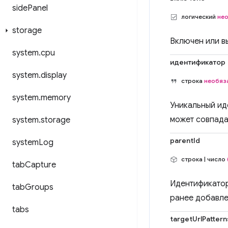
side
Panel
логический
не
storage
Включен или в
system
.
cpu
идентификатор
system
.
display
строка
необяз
system
.
memory
Уникальный ид
может совпада
system
.
storage
parentId
system
Log
строка | число
tab
Capture
Идентификатор
tab
Groups
ранее добавле
tabs
targetUrlPattern