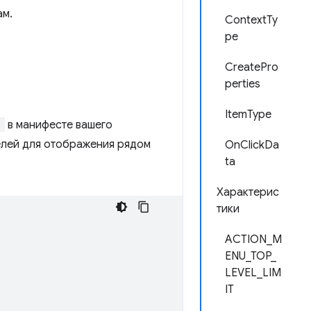
ам.
ContextTy
pe
CreatePro
perties
ItemType
"
в манифесте вашего
селей для отображения рядом
OnClickDa
ta
Характерис
тики
ACTION_M
ENU_TOP_
LEVEL_LIM
IT