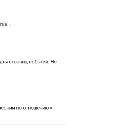
rue
.
для страниц событий. Не
черним по отношению к