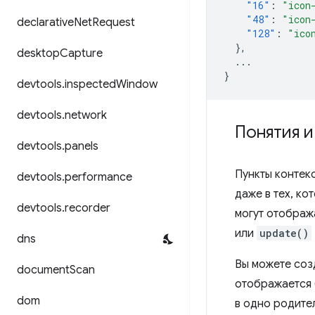
"16"
:
"icon
"48"
:
"icon
declarative
Net
Request
"128"
:
"ico
},
desktop
Capture
...
}
devtools
.
inspected
Window
devtools
.
network
Понятия 
devtools
.
panels
Пункты контек
devtools
.
performance
даже в тех, ко
devtools
.
recorder
могут отображ
или
update()
dns
Вы можете соз
document
Scan
отображается 
dom
в одно родите