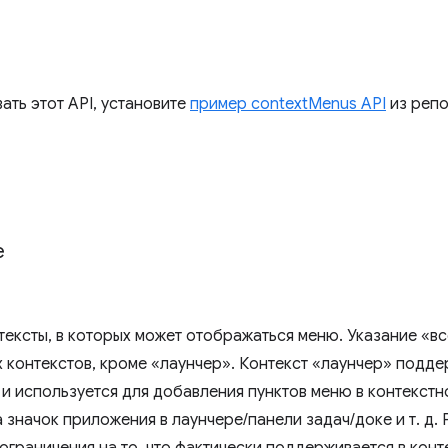
ать этот API, установите
пример contextMenus API
из реп
e
тексты, в которых может отображаться меню. Указание «в
х контекстов, кроме «лаунчер». Контекст «лаунчер» подде
и используется для добавления пунктов меню в контекстн
 значок приложения в лаунчере/панели задач/доке и т. д.