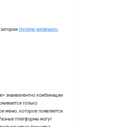
озитория
chrome-extension-
се» эквивалентно комбинации
рживается только
ое меню, которое появляется
 Разные платформы могут