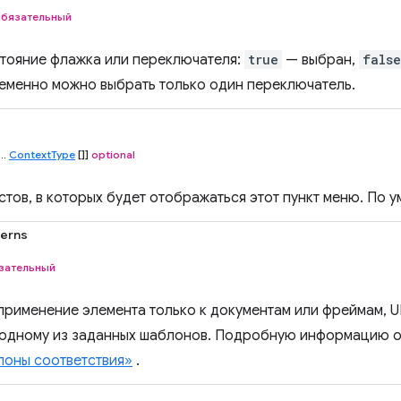
обязательный
тояние флажка или переключателя:
true
— выбран,
false
еменно можно выбрать только один переключатель.
...
ContextType
[]]
optional
стов, в которых будет отображаться этот пункт меню. По
terns
зательный
применение элемента только к документам или фреймам, 
 одному из заданных шаблонов. Подробную информацию о
оны соответствия»
.