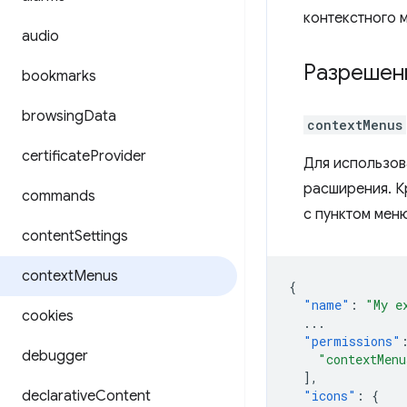
контекстного 
audio
Разрешен
bookmarks
browsing
Data
contextMenus
certificate
Provider
Для использов
расширения. К
commands
с пунктом мен
content
Settings
context
Menus
{
"name"
:
"My e
cookies
...
"permissions"
debugger
"contextMenu
],
declarative
Content
"icons"
:
{