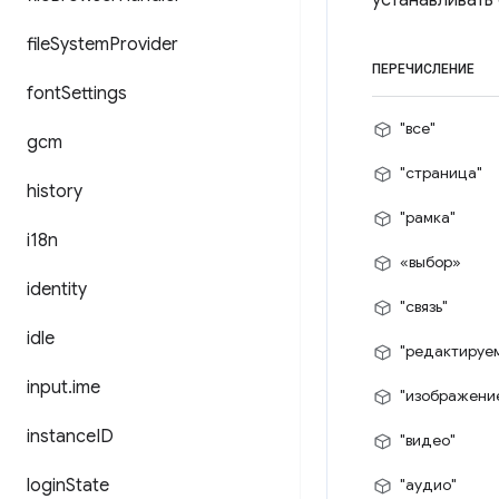
устанавливать
file
System
Provider
ПЕРЕЧИСЛЕНИЕ
font
Settings
"все"
gcm
"страница"
history
"рамка"
i18n
«выбор»
identity
"связь"
idle
"редактируе
input
.
ime
"изображени
instance
ID
"видео"
login
State
"аудио"