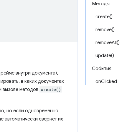
Методы
create()
remove()
removeAll()
update()
События
рейме внутри документа),
лировать, в каких документах
onClicked
 вызове методов
create()
но, но если одновременно
e автоматически свернет их