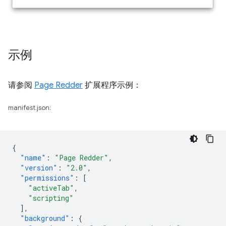
示例
请参阅
Page Redder
扩展程序示例：
manifest.json:
{
"name"
:
"Page Redder"
,
"version"
:
"2.0"
,
"permissions"
:
[
"activeTab"
,
"scripting"
],
"background"
:
{