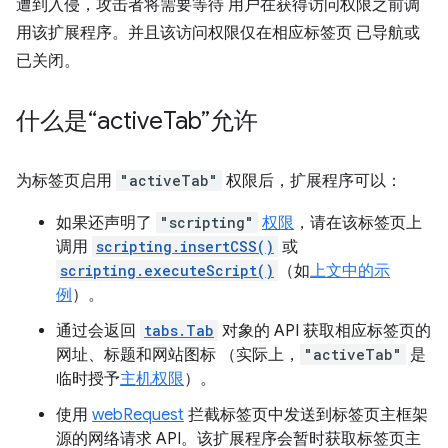
遭到入侵，攻击者将需要等待 用户在获得访问权限之前调
用该扩展程序。并且该访问权限仅在相应标签页 已导航或
已关闭。
什么是“active
Tab”允许
为标签页启用
"activeTab"
权限后，扩展程序可以：
如果还声明了
"scripting"
权限
，请在该标签页上
调用
scripting.insertCSS()
或
scripting.executeScript()
（如
上文中的示
例
）。
通过会返回
tabs.Tab
对象的 API 获取相应标签页的
网址、标题和网站图标 （实际上，
"activeTab"
是
临时授予
主机权限
）。
使用
webRequest
拦截标签页中发送到标签页主框架
源的网络请求 API。该扩展程序会暂时获取标签页主