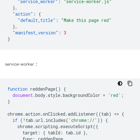
"service_worker"
:
"service-worker.js"
},
"action"
:
{
"default_title"
:
"Make this page red"
},
"manifest_version"
:
3
}
：
service-worker
function
reddenPage
()
{
document
.
body
.
style
.
backgroundColor
=
'red'
;
}
chrome
.
action
.
onClicked
.
addListener
((
tab
)
=
>
{
if
(
!
tab
.
url
.
includes
(
'chrome://'
))
{
chrome
.
scripting
.
executeScript
({
target
:
{
tabId
:
tab
.
id
},
func
:
reddenPage