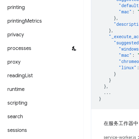
"default
printing
"mac"
:
},
printing
Metrics
"descripti
},
privacy
"_execute_ac
"suggested
processes
"windows
"mac"
:
"chrome
proxy
"linux"
}
reading
List
}
},
runtime
...
}
scripting
search
在服务工作器
sessions
service-worker.js