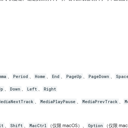
mma
、
Period
、
Home
、
End
、
PageUp
、
PageDown
、
Spac
Up
、
Down
、
Left
、
Right
MediaNextTrack
、
MediaPlayPause
、
MediaPrevTrack
、
M
lt
、
Shift
、
MacCtrl
（仅限 macOS）、
Option
（仅限 ma