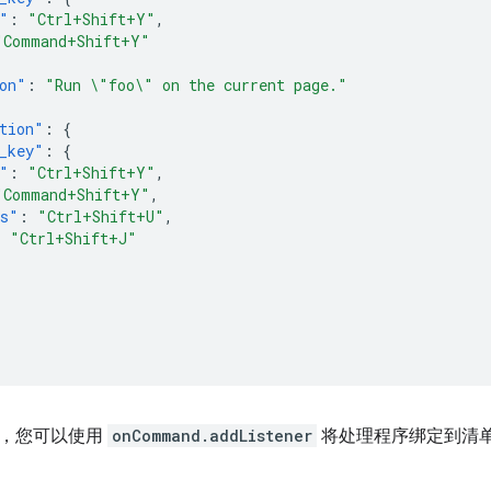
"
:
"Ctrl+Shift+Y"
,
"Command+Shift+Y"
on"
:
"Run \"foo\" on the current page."
tion"
:
{
_key"
:
{
"
:
"Ctrl+Shift+Y"
,
"Command+Shift+Y"
,
os"
:
"Ctrl+Shift+U"
,
:
"Ctrl+Shift+J"
中，您可以使用
onCommand.addListener
将处理程序绑定到清
：