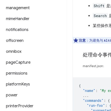
Shift
是
management
Search
是
mime
Handler
某些操作系
notifications
offscreen
注意
：为避免与
Alt
omnibox
处理命令事
page
Capture
manifest.json:
permissions
platform
Keys
{
"name"
:
"My e
power
...
"commands"
:
{
"run-foo"
:
printer
Provider
"suggested