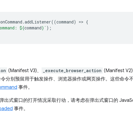
.
onCommand
.
addListener
((
command
)
=
>
{
ommand: 
${
command
}
`
);
ion
(Manifest V3)、
_execute_browser_action
(Manifest V2
t V2) 命令分别预留用于触发操作、浏览器操作或网页操作。这些命
ommand
事件。
出式窗口的打开情况采取行动，请考虑在弹出式窗口的 JavaScr
oaded
事件。