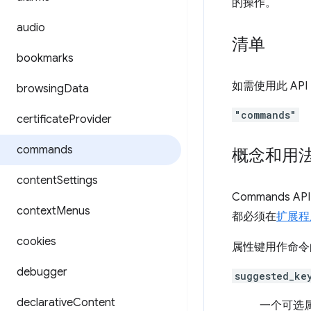
的操作。
audio
清单
bookmarks
如需使用此 AP
browsing
Data
"commands"
certificate
Provider
commands
概念和用
content
Settings
Command
context
Menus
都必须在
扩展程
cookies
属性键用作命令
debugger
suggested_ke
declarative
Content
一个可选