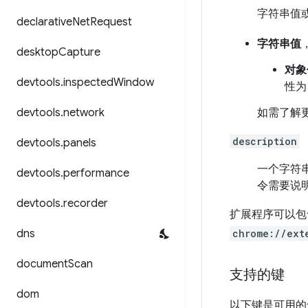
字符串值
declarative
Net
Request
字符串值
desktop
Capture
对象
devtools
.
inspected
Window
性
devtools
.
network
如需了解
description
devtools
.
panels
一个字符
devtools
.
performance
令需要说
devtools
.
recorder
扩展程序可以包
dns
chrome://ext
document
Scan
支持的键
dom
以下键是可用的