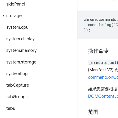
side
Panel
storage
chrome
.
commands
console
.
log
(
`C
system
.
cpu
});
system
.
display
操作命令
system
.
memory
system
.
storage
_execute_act
(Manifes
system
Log
command.onC
tab
Capture
如果您需要根据弹
DOMContentL
tab
Groups
tabs
范围