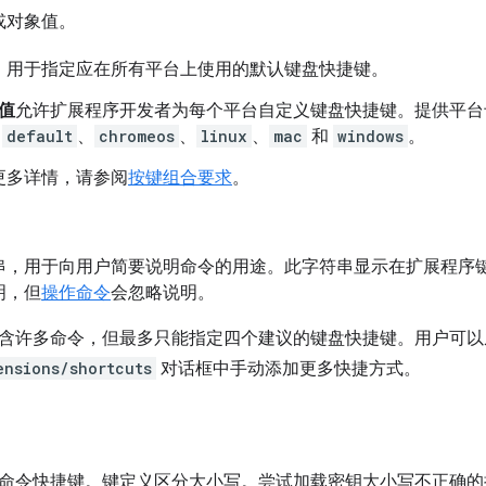
或对象值。
，用于指定应在所有平台上使用的默认键盘快捷键。
值
允许扩展程序开发者为每个平台自定义键盘快捷键。提供平台
为
default
、
chromeos
、
linux
、
mac
和
windows
。
更多详情，请参阅
按键组合要求
。
串，用于向用户简要说明命令的用途。此字符串显示在扩展程序
明，但
操作命令
会忽略说明。
含许多命令，但最多只能指定四个建议的键盘快捷键。用户可以
ensions/shortcuts
对话框中手动添加更多快捷方式。
命令快捷键。键定义区分大小写。尝试加载密钥大小写不正确的