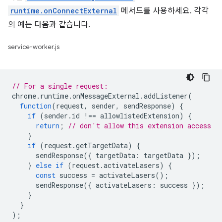
runtime.onConnectExternal
메서드를 사용하세요. 각각
의 예는 다음과 같습니다.
service-worker.js
// For a single request:
chrome
.
runtime
.
onMessageExternal
.
addListener
(
function
(
request
,
sender
,
sendResponse
)
{
if
(
sender
.
id
!==
allowlistedExtension
)
{
return
;
// don't allow this extension access
}
if
(
request
.
getTargetData
)
{
sendResponse
({
targetData
:
targetData
});
}
else
if
(
request
.
activateLasers
)
{
const
success
=
activateLasers
();
sendResponse
({
activateLasers
:
success
});
}
}
);