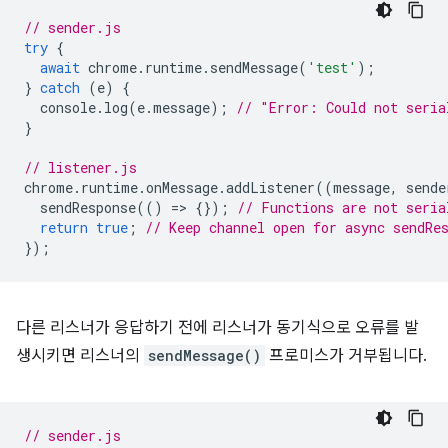
// sender.js
try
{
await
chrome
.
runtime
.
sendMessage
(
'test'
);
}
catch
(
e
)
{
console
.
log
(
e
.
message
);
// "Error: Could not seria
}
// listener.js
chrome
.
runtime
.
onMessage
.
addListener
((
message
,
sende
sendResponse
(()
=
>
{});
// Functions are not seria
return
true
;
// Keep channel open for async sendRe
});
다른 리스너가 응답하기 전에 리스너가 동기식으로 오류를 발
생시키면 리스너의
sendMessage()
프로미스가 거부됩니다.
// sender.js