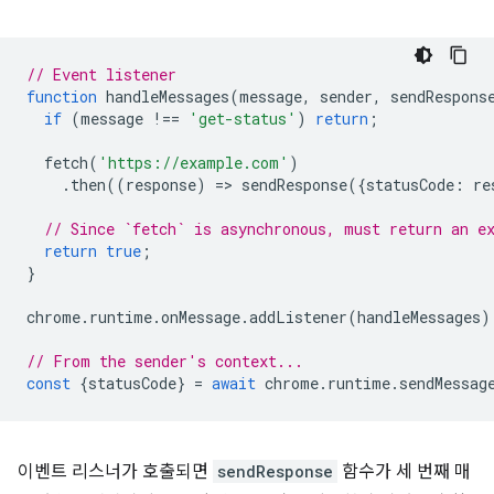
// Event listener
function
handleMessages
(
message
,
sender
,
sendRespons
if
(
message
!==
'get-status'
)
return
;
fetch
(
'https://example.com'
)
.
then
((
response
)
=
>
sendResponse
({
statusCode
:
re
// Since `fetch` is asynchronous, must return an e
return
true
;
}
chrome
.
runtime
.
onMessage
.
addListener
(
handleMessages
)
// From the sender's context...
const
{
statusCode
}
=
await
chrome
.
runtime
.
sendMessag
이벤트 리스너가 호출되면
sendResponse
함수가 세 번째 매