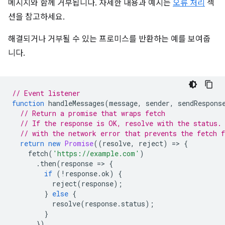
메시지와 함께 거부됩니다. 자세한 내용과 예시는
오류 처리
섹
션을 참고하세요.
해결되거나 거부될 수 있는 프로미스를 반환하는 예를 보여줍
니다.
// Event listener
function
handleMessages
(
message
,
sender
,
sendRespons
// Return a promise that wraps fetch
// If the response is OK, resolve with the status.
// with the network error that prevents the fetch 
return
new
Promise
((
resolve
,
reject
)
=
>
{
fetch
(
'https://example.com'
)
.
then
(
response
=
>
{
if
(
!
response
.
ok
)
{
reject
(
response
);
}
else
{
resolve
(
response
.
status
);
}
})