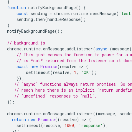
}
function
notifyBackgroundPage
()
{
const
sending
=
chrome
.
runtime
.
sendMessage
(
'test
sending
.
then
(
handleResponse
);
}
notifyBackgroundPage
();
// background.js
chrome
.
runtime
.
onMessage
.
addListener
(
async
(
message
)
// This just causes the function to pause for a 
// is *not* returned from the listener so it doe
await
new
Promise
(
resolve
=
>
{
setTimeout
(
resolve
,
1
,
'OK'
);
});
// `async` functions always return promises. So o
// reach here there is an implicit `return undefi
// `undefined` responses to `null`.
});
chrome
.
runtime
.
onMessage
.
addListener
((
message
,
sende
return
new
Promise
((
resolve
)
=
>
{
setTimeout
(
resolve
,
1000
,
'response'
);
});