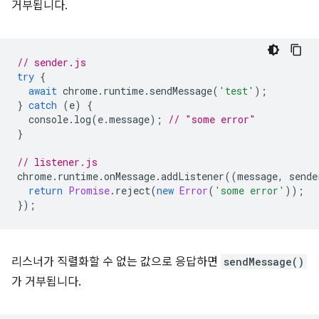
거부됩니다.
// sender.js
try
{
await
chrome
.
runtime
.
sendMessage
(
'test'
);
}
catch
(
e
)
{
console
.
log
(
e
.
message
);
// "some error"
}
// listener.js
chrome
.
runtime
.
onMessage
.
addListener
((
message
,
sende
return
Promise
.
reject
(
new
Error
(
'some error'
));
});
리스너가 직렬화할 수 없는 값으로 응답하면
sendMessage()
가 거부됩니다.