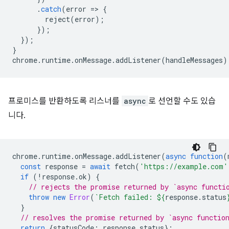
.
catch
(
error
=
>
{
reject
(
error
);
});
});
}
chrome
.
runtime
.
onMessage
.
addListener
(
handleMessages
)
프로미스를 반환하도록 리스너를
async
로 선언할 수도 있습
니다.
chrome
.
runtime
.
onMessage
.
addListener
(
async
function
(
const
response
=
await
fetch
(
'https://example.com'
if
(
!
response
.
ok
)
{
// rejects the promise returned by `async functi
throw
new
Error
(
`Fetch failed: 
${
response
.
status
}
// resolves the promise returned by `async functio
return
{
statusCode
:
response
.
status
};