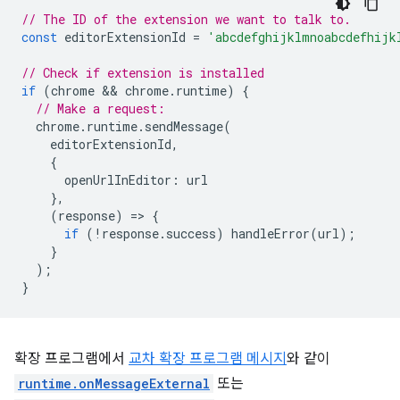
// The ID of the extension we want to talk to.
const
editorExtensionId
=
'abcdefghijklmnoabcdefhijk
// Check if extension is installed
if
(
chrome
 && 
chrome
.
runtime
)
{
// Make a request:
chrome
.
runtime
.
sendMessage
(
editorExtensionId
,
{
openUrlInEditor
:
url
},
(
response
)
=
>
{
if
(
!
response
.
success
)
handleError
(
url
);
}
);
}
확장 프로그램에서
교차 확장 프로그램 메시지
와 같이
runtime.onMessageExternal
또는