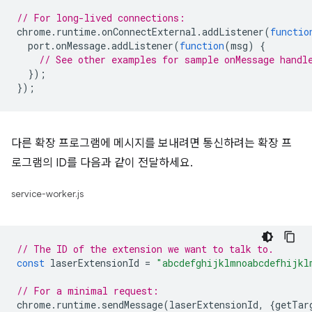
// For long-lived connections:
chrome
.
runtime
.
onConnectExternal
.
addListener
(
functio
port
.
onMessage
.
addListener
(
function
(
msg
)
{
// See other examples for sample onMessage handl
});
});
다른 확장 프로그램에 메시지를 보내려면 통신하려는 확장 프
로그램의 ID를 다음과 같이 전달하세요.
service-worker.js
// The ID of the extension we want to talk to.
const
laserExtensionId
=
"abcdefghijklmnoabcdefhijkl
// For a minimal request:
chrome
.
runtime
.
sendMessage
(
laserExtensionId
,
{
getTar