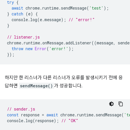
try
{
await
chrome
.
runtime
.
sendMessage
(
'test'
);
}
catch
(
e
)
{
console
.
log
(
e
.
message
);
// "error!"
}
// listener.js
chrome
.
runtime
.
onMessage
.
addListener
((
message
,
sende
throw
new
Error
(
'error!'
);
});
하지만 한 리스너가 다른 리스너가 오류를 발생시키기 전에 응
답하면
sendMessage()
가 성공합니다.
// sender.js
const
response
=
await
chrome
.
runtime
.
sendMessage
(
't
console
.
log
(
response
);
// "OK"