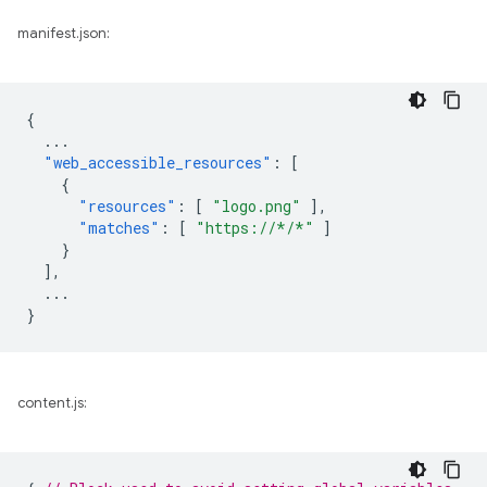
manifest.json:
{
...
"web_accessible_resources"
:
[
{
"resources"
:
[
"logo.png"
],
"matches"
:
[
"https://*/*"
]
}
],
...
}
content.js: