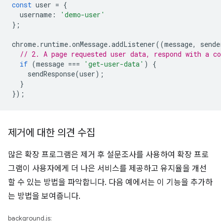
const
user
=
{
username
:
'demo-user'
};
chrome
.
runtime
.
onMessage
.
addListener
((
message
,
sende
// 2. A page requested user data, respond with a co
if
(
message
===
'get-user-data'
)
{
sendResponse
(
user
);
}
});
제거에 대한 의견 수집
많은 확장 프로그램은 제거 후 설문조사를 사용하여 확장 프로
그램이 사용자에게 더 나은 서비스를 제공하고 유지율을 개선
할 수 있는 방법을 파악합니다. 다음 예에서는 이 기능을 추가하
는 방법을 보여줍니다.
background.js: