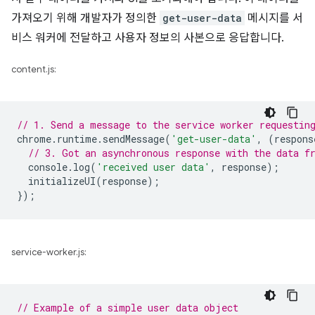
가져오기 위해 개발자가 정의한
get-user-data
메시지를 서
비스 워커에 전달하고 사용자 정보의 사본으로 응답합니다.
content.js:
// 1. Send a message to the service worker requestin
chrome
.
runtime
.
sendMessage
(
'get-user-data'
,
(
respons
// 3. Got an asynchronous response with the data f
console
.
log
(
'received user data'
,
response
);
initializeUI
(
response
);
});
service-worker.js:
// Example of a simple user data object