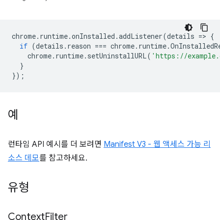
chrome
.
runtime
.
onInstalled
.
addListener
(
details
=
>
{
if
(
details
.
reason
===
chrome
.
runtime
.
OnInstalledR
chrome
.
runtime
.
setUninstallURL
(
'https://example.
}
});
예
런타임 API 예시를 더 보려면
Manifest V3 - 웹 액세스 가능 리
소스 데모
를 참고하세요.
유형
Context
Filter