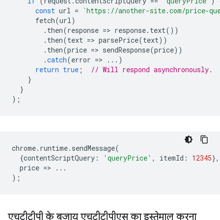
if
(
request
.
contentScriptQuery
==
'queryPrice'
)
const
url
=
`https://another-site.com/price-qu
fetch
(
url
)
.
then
(
response
=
>
response
.
text
())
.
then
(
text
=
>
parsePrice
(
text
))
.
then
(
price
=
>
sendResponse
(
price
))
.
catch
(
error
=
>
...)
return
true
;
// Will respond asynchronously.
}
}
);
chrome
.
runtime
.
sendMessage
(
{
contentScriptQuery
:
'queryPrice'
,
itemId
:
12345
},
price
=
>
...
);
एचटीटीपी के बजाय एचटीटीपीएस का इस्तेमाल करना