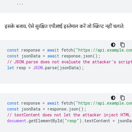
...
इसके बजाय, ऐसे सुरक्षित एपीआई इस्तेमाल करें जो स्क्रिप्ट नहीं चलाते:
const
response
=
await
fetch
(
"https://api.example.co
const
jsonData
=
await
response
.
json
();
// JSON.parse does not evaluate the attacker's scrip
let
resp
=
JSON
.
parse
(
jsonData
);
const
response
=
await
fetch
(
"https://api.example.co
const
jsonData
=
response
.
json
();
// textContent does not let the attacker inject HTML
document
.
getElementById
(
"resp"
).
textContent
=
jsonDa