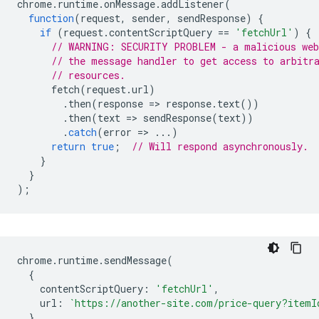
chrome
.
runtime
.
onMessage
.
addListener
(
function
(
request
,
sender
,
sendResponse
)
{
if
(
request
.
contentScriptQuery
==
'fetchUrl'
)
{
// WARNING: SECURITY PROBLEM - a malicious web
// the message handler to get access to arbitr
// resources.
fetch
(
request
.
url
)
.
then
(
response
=
>
response
.
text
())
.
then
(
text
=
>
sendResponse
(
text
))
.
catch
(
error
=
>
...)
return
true
;
// Will respond asynchronously.
}
}
);
chrome
.
runtime
.
sendMessage
(
{
contentScriptQuery
:
'fetchUrl'
,
url
:
`https://another-site.com/price-query?itemI
},