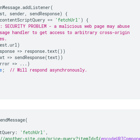
nMessage
.
addListener
(
st
,
sender
,
sendResponse
)
{
contentScriptQuery
==
'fetchUrl'
)
{
: SECURITY PROBLEM - a malicious web page may abuse
sage handler to get access to arbitrary cross-origin
es.
est
.
url
)
sponse
=
>
response
.
text
())
xt
=
>
sendResponse
(
text
))
rror
=
>
...)
e
;
// Will respond asynchronously.
endMessage
(
tQuery
:
'fetchUrl'
,
//another-site.com/price-query?itemId=
${
encodeURICompon