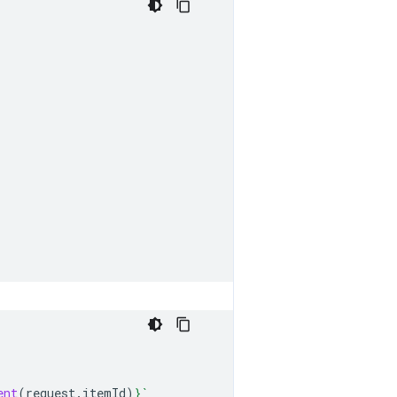
ent
(
request
.
itemId
)
}
`