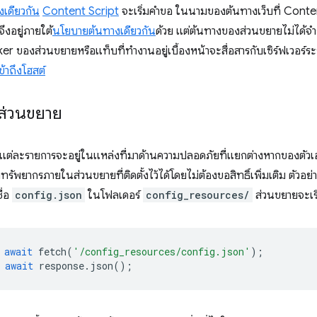
เดียวกัน
Content Script
จะเริ่มคำขอ ในนามของต้นทางเว็บที่ Conten
ึงอยู่ภายใต้
นโยบายต้นทางเดียวกัน
ด้วย แต่ต้นทางของส่วนขยายไม่ได้จำกัดอ
r ของส่วนขยายหรือแท็บที่ทำงานอยู่เบื้องหน้าจะสื่อสารกับเซิร์ฟเวอร์
เข้าถึงโฮสต์
ส่วนขยาย
แต่ละรายการจะอยู่ในแหล่งที่มาด้านความปลอดภัยที่แยกต่างหากของตัวเ
บทรัพยากรภายในส่วนขยายที่ติดตั้งไว้ได้โดยไม่ต้องขอสิทธิ์เพิ่มเติม ตัวอ
ื่อ
config.json
ในโฟลเดอร์
config_resources/
ส่วนขยายจะเรี
await
fetch
(
'/config_resources/config.json'
);
await
response
.
json
();