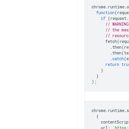
chrome
.
runtime
.
o
function
(
reque
if
(
request
.
// WARNING
// the mes
// resourc
fetch
(
requ
.
then
(
re
.
then
(
te
.
catch
(
e
return
tru
}
}
);
chrome
.
runtime
.
s
{
contentScrip
url
:
`https: