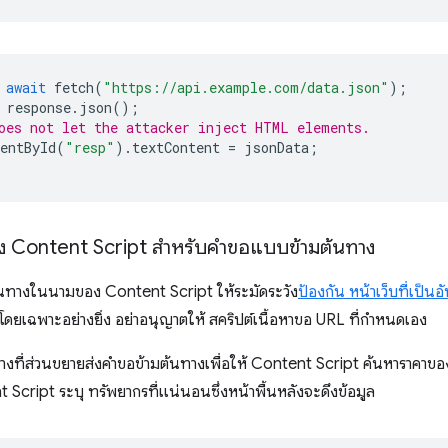
await
fetch
(
"https://api.example.com/data.json"
);
response
.
json
();
oes not let the attacker inject HTML elements.
entById
(
"resp"
).
textContent
=
jsonData
;
ถึง Content Script สำหรับคำขอแบบข้ามต้นทาง
ต้นทางในนามของ Content Script ให้ระมัดระวัง
ป้องกัน หน้าเว็บที่เป็น
ดยเฉพาะอย่างยิ่ง อย่าอนุญาตให้ สคริปต์เนื้อหาขอ URL ที่กำหนดเอง
งที่ส่วนขยายส่งคำขอข้ามต้นทางเพื่อให้ Content Script ค้นหาราคาของสิน
 Script ระบุ ทรัพยากรที่แน่นอนซึ่งหน้าพื้นหลังจะดึงข้อมูล