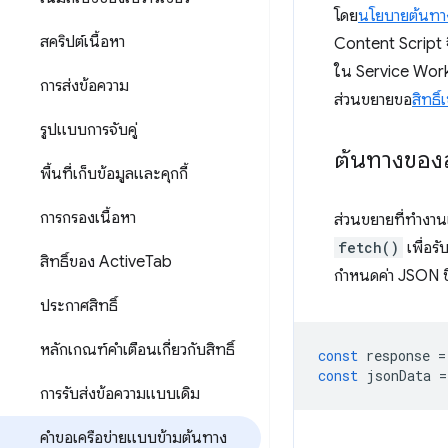
โดย
นโยบายต้นทาง
สคริปต์เนื้อหา
Content Script จ
ใน Service Worke
การส่งข้อความ
ส่วนขยายขอ
สิทธิ์
รูปแบบการจับคู่
ต้นทางของ
พื้นที่เก็บข้อมูลและคุกกี้
การกรองเนื้อหา
ส่วนขยายที่ทำงาน
fetch()
เพื่อรั
สิทธิ์ของ Active
Tab
กำหนดค่า JSON ช
ประกาศสิทธิ์
หลักเกณฑ์คำเตือนเกี่ยวกับสิทธิ์
const
response
=
const
jsonData
=
การรับส่งข้อความแบบเดิม
คำขอเครือข่ายแบบข้ามต้นทาง