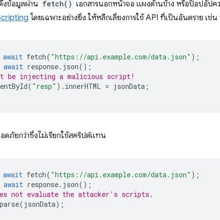
่ดึงข้อมูลผ่าน
fetch()
เอกสารนอกหน้าจอ แผงด้านข้าง หรือป๊อปอัปควรร
cripting
โดยเฉพาะอย่างยิ่ง ให้หลีกเลี่ยงการใช้ API ที่เป็นอันตราย เช่น
await
fetch
(
"https://api.example.com/data.json"
);
await
response
.
json
();
t be injecting a malicious script!
entById
(
"resp"
).
innerHTML
=
jsonData
;
ลอดภัยกว่าซึ่งไม่เรียกใช้สคริปต์แทน
await
fetch
(
"https://api.example.com/data.json"
);
await
response
.
json
();
es not evaluate the attacker's scripts.
parse
(
jsonData
);