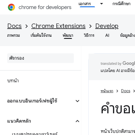
เอกสาร
กรณีศึกษา
Docs
Chrome Extensions
Develop
ภาพรวม
เริ่มต้นใช้งาน
พัฒนา
วิธีการ
AI
ข้อมูลอ้า
แปลโดย AI อาจมีข้
บทนำ
หน้าแรก
Docs
ออกแบบอินเทอร์เฟซผู้ใช้
คำขอเ
แนวคิดหลัก
หน้าเว็บปกติสามา
เนมสเปซของเบราว์เซอร์