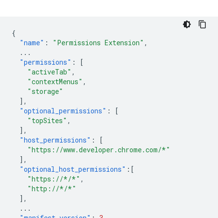
{
"name"
:
"Permissions Extension"
,
...
"permissions"
:
[
"activeTab"
,
"contextMenus"
,
"storage"
],
"optional_permissions"
:
[
"topSites"
,
],
"host_permissions"
:
[
"https://www.developer.chrome.com/*"
],
"optional_host_permissions"
:[
"https://*/*"
,
"http://*/*"
],
...
"manifest_version"
:
3