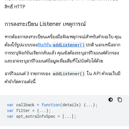
สิทธิ์ HTTP
การลงทะเบียน Listener เหตุการณ์
หากต้องการลงทะเบียนเครื่องมือฟังเหตุการณ์สำหรับคำขอเว็บ คุณ
ต้องใช้รูปแบบของ
ฟังก์ชัน
addListener()
ปกติ นอกเหนือจาก
การระบุฟังก์ชันเรียกกลับแล้ว คุณยังต้องระบุอาร์กิวเมนต์ตัวกรอง
และอาจระบุอาร์กิวเมนต์ข้อมูลเพิ่มเติมที่ไม่บังคับได้ด้วย
อาร์กิวเมนต์ 3 รายการของ
addListener()
ใน API คำขอเว็บมี
คำจำกัดความดังนี้
var
callback
=
function
(
details
)
{...};
var
filter
=
{...};
var
opt_extraInfoSpec
=
[...];