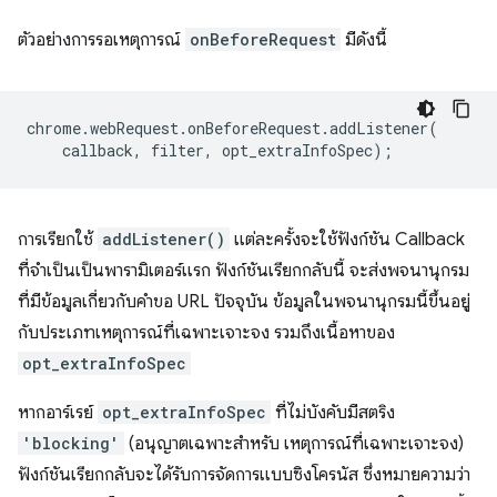
ตัวอย่างการรอเหตุการณ์
onBeforeRequest
มีดังนี้
chrome
.
webRequest
.
onBeforeRequest
.
addListener
(
callback
,
filter
,
opt_extraInfoSpec
);
การเรียกใช้
addListener()
แต่ละครั้งจะใช้ฟังก์ชัน Callback
ที่จำเป็นเป็นพารามิเตอร์แรก ฟังก์ชันเรียกกลับนี้ จะส่งพจนานุกรม
ที่มีข้อมูลเกี่ยวกับคำขอ URL ปัจจุบัน ข้อมูลในพจนานุกรมนี้ขึ้นอยู่
กับประเภทเหตุการณ์ที่เฉพาะเจาะจง รวมถึงเนื้อหาของ
opt_extraInfoSpec
หากอาร์เรย์
opt_extraInfoSpec
ที่ไม่บังคับมีสตริง
'blocking'
(อนุญาตเฉพาะสำหรับ เหตุการณ์ที่เฉพาะเจาะจง)
ฟังก์ชันเรียกกลับจะได้รับการจัดการแบบซิงโครนัส ซึ่งหมายความว่า