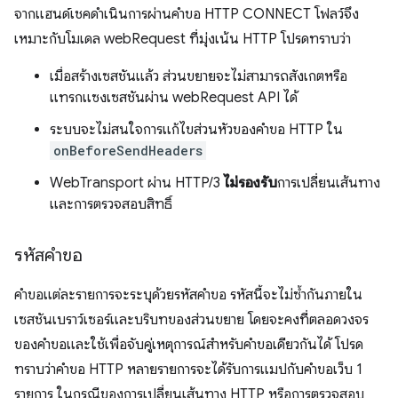
จากแฮนด์เชคดำเนินการผ่านคำขอ HTTP CONNECT โฟลว์จึง
เหมาะกับโมเดล webRequest ที่มุ่งเน้น HTTP โปรดทราบว่า
เมื่อสร้างเซสชันแล้ว ส่วนขยายจะไม่สามารถสังเกตหรือ
แทรกแซงเซสชันผ่าน webRequest API ได้
ระบบจะไม่สนใจการแก้ไขส่วนหัวของคำขอ HTTP ใน
onBeforeSendHeaders
WebTransport ผ่าน HTTP/3
ไม่รองรับ
การเปลี่ยนเส้นทาง
และการตรวจสอบสิทธิ์
รหัสคำขอ
คำขอแต่ละรายการจะระบุด้วยรหัสคำขอ รหัสนี้จะไม่ซ้ำกันภายใน
เซสชันเบราว์เซอร์และบริบทของส่วนขยาย โดยจะคงที่ตลอดวงจร
ของคำขอและใช้เพื่อจับคู่เหตุการณ์สำหรับคำขอเดียวกันได้ โปรด
ทราบว่าคำขอ HTTP หลายรายการจะได้รับการแมปกับคำขอเว็บ 1
รายการ ในกรณีของการเปลี่ยนเส้นทาง HTTP หรือการตรวจสอบ