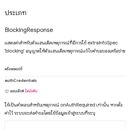
ประเภท
Blocking
Response
แสดงค่าสําหรับตัวแฮนเดิลเหตุการณ์ที่มีการใช้ extraInfoSpec
'blocking' อนุญาตให้ตัวแฮนเดิลเหตุการณ์แก้ไขคำขอของเครือข่าย
พร็อพเพอร์ตี้
authCredentials
ออบเจ็กต์
ไม่บังคับ
ใช้เป็นคำตอบสำหรับเหตุการณ์ onAuthRequired เท่านั้น หากตั้ง
ค่าไว้ ระบบจะส่งคำขอโดยใช้ข้อมูลเข้าสู่ระบบที่ระบุ