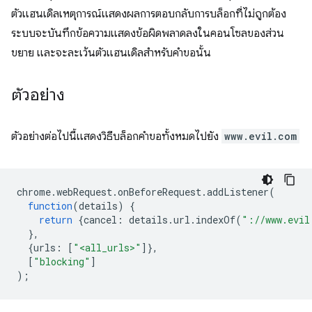
ตัวแฮนเดิลเหตุการณ์แสดงผลการตอบกลับการบล็อกที่ไม่ถูกต้อง
ระบบจะบันทึกข้อความแสดงข้อผิดพลาดลงในคอนโซลของส่วน
ขยาย และจะละเว้นตัวแฮนเดิลสำหรับคำขอนั้น
ตัวอย่าง
ตัวอย่างต่อไปนี้แสดงวิธีบล็อกคำขอทั้งหมดไปยัง
www.evil.com
chrome
.
webRequest
.
onBeforeRequest
.
addListener
(
function
(
details
)
{
return
{
cancel
:
details
.
url
.
indexOf
(
"://www.evil
},
{
urls
:
[
"<all_urls>"
]},
[
"blocking"
]
);