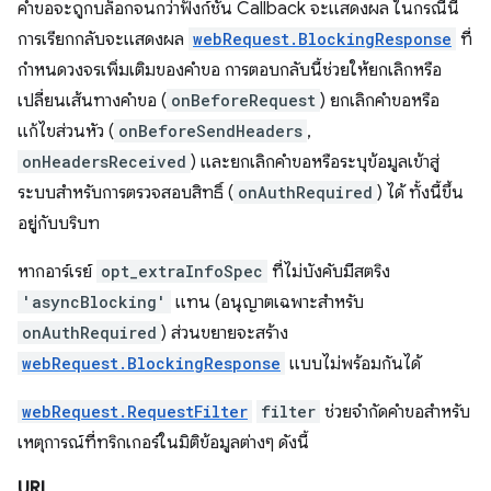
คำขอจะถูกบล็อกจนกว่าฟังก์ชัน Callback จะแสดงผล ในกรณีนี้
การเรียกกลับจะแสดงผล
webRequest.BlockingResponse
ที่
กำหนดวงจรเพิ่มเติมของคำขอ การตอบกลับนี้ช่วยให้ยกเลิกหรือ
เปลี่ยนเส้นทางคำขอ (
onBeforeRequest
) ยกเลิกคำขอหรือ
แก้ไขส่วนหัว (
onBeforeSendHeaders
,
onHeadersReceived
) และยกเลิกคำขอหรือระบุข้อมูลเข้าสู่
ระบบสำหรับการตรวจสอบสิทธิ์ (
onAuthRequired
) ได้ ทั้งนี้ขึ้น
อยู่กับบริบท
หากอาร์เรย์
opt_extraInfoSpec
ที่ไม่บังคับมีสตริง
'asyncBlocking'
แทน (อนุญาตเฉพาะสำหรับ
onAuthRequired
) ส่วนขยายจะสร้าง
webRequest.BlockingResponse
แบบไม่พร้อมกันได้
webRequest.RequestFilter
filter
ช่วยจำกัดคำขอสำหรับ
เหตุการณ์ที่ทริกเกอร์ในมิติข้อมูลต่างๆ ดังนี้
URL