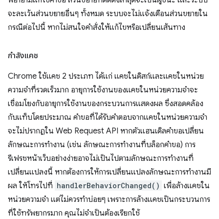
พยายามแก้ไขคำขอ ส่วนขยายที่ติดตั้งล่าสุดจะเป็นผู้ชนะ และระบบ
จะละเว้นส่วนขยายอื่นๆ ทั้งหมด ระบบจะไม่แจ้งเตือนส่วนขยายใน
กรณีต่อไปนี้ หากไม่สนใจคำสั่งให้แก้ไขหรือเปลี่ยนเส้นทาง
กำลังแคช
Chrome ใช้แคช 2 ประเภท ได้แก่ แคชในดิสก์และแคชในหน่วย
ความจำที่รวดเร็วมาก อายุการใช้งานของแคชในหน่วยความจำจะ
เชื่อมโยงกับอายุการใช้งานของกระบวนการแสดงผล ซึ่งสอดคล้อง
กับแท็บโดยประมาณ คำขอที่ได้รับคำตอบจากแคชในหน่วยความจำ
จะไม่ปรากฏใน Web Request API หากตัวแฮนเดิลคำขอเปลี่ยน
ลักษณะการทำงาน (เช่น ลักษณะการทำงานที่บล็อกคำขอ) การ
รีเฟรชหน้าเว็บอย่างง่ายอาจไม่เป็นไปตามลักษณะการทำงานที่
เปลี่ยนแปลงนี้ หากต้องการให้การเปลี่ยนแปลงลักษณะการทำงานมี
ผล ให้โทรไปที่
handlerBehaviorChanged()
เพื่อล้างแคชใน
หน่วยความจำ แต่ไม่ควรทำบ่อยๆ เพราะการล้างแคชเป็นกระบวนการ
ที่ใช้ทรัพยากรมาก คุณไม่จำเป็นต้องเรียกใช้