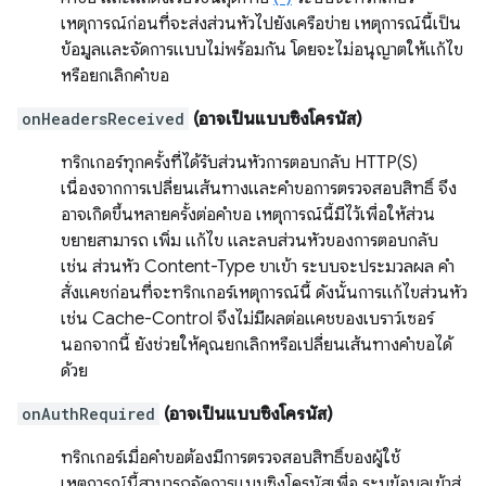
เหตุการณ์ก่อนที่จะส่งส่วนหัวไปยังเครือข่าย เหตุการณ์นี้เป็น
ข้อมูลและจัดการแบบไม่พร้อมกัน โดยจะไม่อนุญาตให้แก้ไข
หรือยกเลิกคำขอ
onHeadersReceived
(อาจเป็นแบบซิงโครนัส)
ทริกเกอร์ทุกครั้งที่ได้รับส่วนหัวการตอบกลับ HTTP(S)
เนื่องจากการเปลี่ยนเส้นทางและคำขอการตรวจสอบสิทธิ์ จึง
อาจเกิดขึ้นหลายครั้งต่อคำขอ เหตุการณ์นี้มีไว้เพื่อให้ส่วน
ขยายสามารถ เพิ่ม แก้ไข และลบส่วนหัวของการตอบกลับ
เช่น ส่วนหัว Content-Type ขาเข้า ระบบจะประมวลผล คำ
สั่งแคชก่อนที่จะทริกเกอร์เหตุการณ์นี้ ดังนั้นการแก้ไขส่วนหัว
เช่น Cache-Control จึงไม่มีผลต่อแคชของเบราว์เซอร์
นอกจากนี้ ยังช่วยให้คุณยกเลิกหรือเปลี่ยนเส้นทางคำขอได้
ด้วย
onAuthRequired
(อาจเป็นแบบซิงโครนัส)
ทริกเกอร์เมื่อคำขอต้องมีการตรวจสอบสิทธิ์ของผู้ใช้
เหตุการณ์นี้สามารถจัดการแบบซิงโครนัสเพื่อ ระบุข้อมูลเข้าสู่