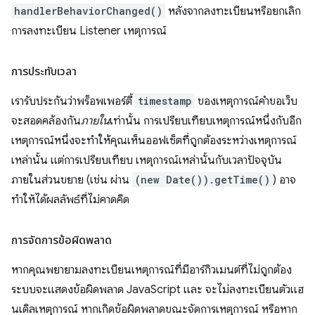
handlerBehaviorChanged()
หลังจากลงทะเบียนหรือยกเลิก
การลงทะเบียน Listener เหตุการณ์
การประทับเวลา
เรารับประกันว่าพร็อพเพอร์ตี้
timestamp
ของเหตุการณ์คำขอเว็บ
จะสอดคล้องกัน
ภายใน
เท่านั้น การเปรียบเทียบเหตุการณ์หนึ่งกับอีก
เหตุการณ์หนึ่งจะทําให้คุณเห็นออฟเซ็ตที่ถูกต้องระหว่างเหตุการณ์
เหล่านั้น แต่การเปรียบเทียบ เหตุการณ์เหล่านั้นกับเวลาปัจจุบัน
ภายในส่วนขยาย (เช่น ผ่าน
(new Date()).getTime()
) อาจ
ทําให้ได้ผลลัพธ์ที่ไม่คาดคิด
การจัดการข้อผิดพลาด
หากคุณพยายามลงทะเบียนเหตุการณ์ที่มีอาร์กิวเมนต์ที่ไม่ถูกต้อง
ระบบจะแสดงข้อผิดพลาด JavaScript และ จะไม่ลงทะเบียนตัวแฮ
นเดิลเหตุการณ์ หากเกิดข้อผิดพลาดขณะจัดการเหตุการณ์ หรือหาก