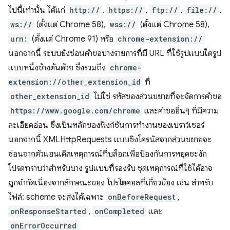
ไปนี้เท่านั้น ได้แก่
http://
,
https://
,
ftp://
,
file://
,
ws://
(ตั้งแต่ Chrome 58),
wss://
(ตั้งแต่ Chrome 58),
urn:
(ตั้งแต่ Chrome 91) หรือ
chrome-extension://
นอกจากนี้ ระบบยังซ่อนคำขอบางรายการที่มี URL ที่ใช้รูปแบบใดรูป
แบบหนึ่งข้างต้นด้วย ซึ่งรวมถึง
chrome-
extension://other_extension_id
ที่
other_extension_id
ไม่ใช่ รหัสของส่วนขยายที่จะจัดการคำขอ
https://www.google.com/chrome
และคำขออื่นๆ ที่มีความ
ละเอียดอ่อน ซึ่งเป็นหลักของฟังก์ชันการทำงานของเบราว์เซอร์
นอกจากนี้ XMLHttpRequests แบบซิงโครนัสจากส่วนขยายจะ
ซ่อนจากตัวแฮนเดิลเหตุการณ์ที่บล็อกเพื่อป้องกันการหยุดชะงัก
โปรดทราบว่าสำหรับบาง รูปแบบที่รองรับ ชุดเหตุการณ์ที่ใช้ได้อาจ
ถูกจำกัดเนื่องจากลักษณะของ โปรโตคอลที่เกี่ยวข้อง เช่น สำหรับ
ไฟล์: scheme จะส่งได้เฉพาะ
onBeforeRequest
,
onResponseStarted
,
onCompleted
และ
onErrorOccurred