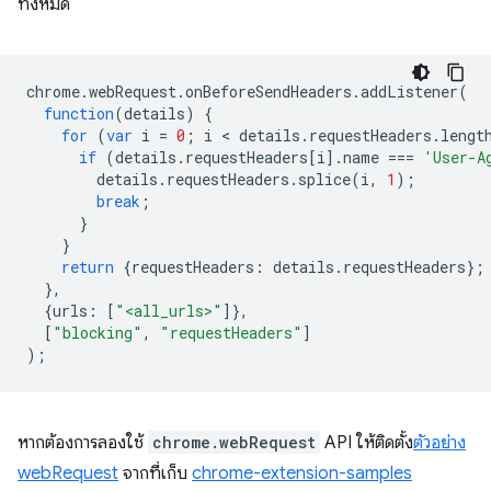
ทั้งหมด
chrome
.
webRequest
.
onBeforeSendHeaders
.
addListener
(
function
(
details
)
{
for
(
var
i
=
0
;
i
 < 
details
.
requestHeaders
.
lengt
if
(
details
.
requestHeaders
[
i
].
name
===
'User-A
details
.
requestHeaders
.
splice
(
i
,
1
);
break
;
}
}
return
{
requestHeaders
:
details
.
requestHeaders
};
},
{
urls
:
[
"<all_urls>"
]},
[
"blocking"
,
"requestHeaders"
]
);
หากต้องการลองใช้
chrome.webRequest
API ให้ติดตั้ง
ตัวอย่าง
webRequest
จากที่เก็บ
chrome-extension-samples