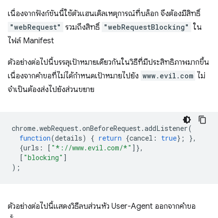
เนื่องจากฟังก์ชันนี้ใช้ตัวแฮนเดิลเหตุการณ์ที่บล็อก จึงต้องมีสิทธิ์
"webRequest"
รวมถึงสิทธิ์
"webRequestBlocking"
ใน
ไฟล์ Manifest
ตัวอย่างต่อไปนี้บรรลุเป้าหมายเดียวกันในวิธีที่มีประสิทธิภาพมากขึ้น
เนื่องจากคำขอที่ไม่ได้กำหนดเป้าหมายไปยัง
www.evil.com
ไม่
จำเป็นต้องส่งไปยังส่วนขยาย
chrome
.
webRequest
.
onBeforeRequest
.
addListener
(
function
(
details
)
{
return
{
cancel
:
true
};
},
{
urls
:
[
"*://www.evil.com/*"
]},
[
"blocking"
]
);
ตัวอย่างต่อไปนี้แสดงวิธีลบส่วนหัว User-Agent ออกจากคำขอ