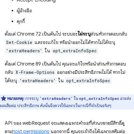
Accept-Encoding
ผู้อ้างอิง
คุกกี้
ตั้งแต่ Chrome 72 เป็นต้นไป ระบบจะ
ไม่ระบุ
ส่วนหัวการตอบกลับ
Set-Cookie
และจะแก้ไข หรือนำออกไม่ได้หากไม่ได้ระบุ
'extraHeaders'
ใน
opt_extraInfoSpec
ตั้งแต่ Chrome 89 เป็นต้นไป คุณจะแก้ไขหรือนำส่วนหัวการตอบ
กลับ
X-Frame-Options
ออกอย่างมีประสิทธิภาพไม่ได้ หากไม่
ได้ระบุ
'extraHeaders'
ใน
opt_extraInfoSpec
หมายเหตุ:
การระบุ
ใน
อาจส่ง
'extraHeaders'
opt_extraInfoSpec
ผลเสียต่อ ประสิทธิภาพ ดังนั้นจึงควรใช้เฉพาะในกรณีที่จำเป็นจริงๆ
API ของ webRequest จะแสดงเฉพาะคำขอที่ส่วนขยายมีสิทธิ์ดู
ตาม
host permissions
นอกจากนี้ คุณจะเข้าถึงได้เฉพาะสคีมต่อ