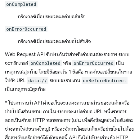
onCompleted
ทริกเกอร์เมื่อประมวลผลคำขอสำเร็จ
onErrorOccurred
ทริกเกอร์เมื่อประมวลผลคำขอไม่สำเร็จ
Web Request API รับประกันว่าสำหรับคำขอแต่ละรายการ ระบบ
จะทริกเกอร์
onCompleted
หรือ
onErrorOccurred
เป็น
เหตุการณ์สุดท้าย โดยมีข้อยกเว้น 1 ข้อคือ หากคำขอเปลี่ยนเส้นทาง
ไปยัง URL
data://
ระบบจะรายงาน
onBeforeRedirect
เป็นเหตุการณ์สุดท้าย
*
โปรดทราบว่า API คำขอเว็บจะแสดงการแยกส่วนของสแต็กเครือ
ข่ายไปยังส่วนขยาย ภายใน ระบบจะแบ่งคำขอ URL หนึ่งรายการ
ออกเป็นคำขอ HTTP หลายรายการ (เช่น เพื่อดึงข้อมูลช่วงไบต์แต่ละ
ช่วงจากไฟล์ขนาดใหญ่) หรือจะจัดการโดยสแต็กเครือข่ายโดยไม่ต้อง
สื่อสารกับเครือข่ายก็ได้ ด้วยเหตุนี้ API จึงไม่ได้ระบุส่วนหัว HTTP