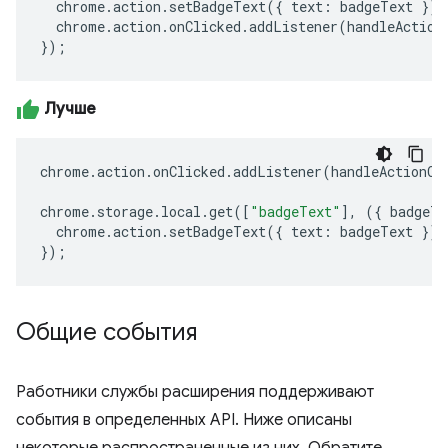
chrome
.
action
.
setBadgeText
({
text
:
badgeText
});
chrome
.
action
.
onClicked
.
addListener
(
handleAction
});
Лучше
chrome
.
action
.
onClicked
.
addListener
(
handleActionCl
chrome
.
storage
.
local
.
get
([
"badgeText"
],
({
badgeTe
chrome
.
action
.
setBadgeText
({
text
:
badgeText
});
});
Общие события
Работники службы расширения поддерживают
события в определенных API. Ниже описаны
некоторые распространенные из них. Обратите