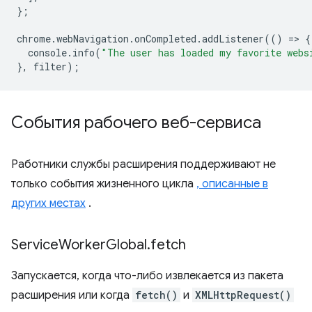
};
chrome
.
webNavigation
.
onCompleted
.
addListener
(()
=
>
{
console
.
info
(
"The user has loaded my favorite webs
},
filter
);
События рабочего веб-сервиса
Работники службы расширения поддерживают не
только события жизненного цикла
, описанные в
других местах
.
Service
Worker
Global
.
fetch
Запускается, когда что-либо извлекается из пакета
расширения или когда
fetch()
и
XMLHttpRequest()