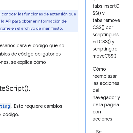
tabs.insertC
SS() y
a conocer las funciones de extensión que
tabs.remove
la API
para obtener información de
CSS() por
hrome
en el archivo de manifiesto.
scripting.ins
ertCSS() y
cesarios para el código que no
scripting.re
mbios de código obligatorios
moveCSS().
ones, se explica cómo
Cómo
reemplazar
las acciones
te
Script(
)
.
del
navegador y
de la página
pting
. Esto requiere cambios
con
l código.
acciones
Se