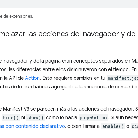
er de extensiones.
plazar las acciones del navegador y de 
el navegador y de la página eran conceptos separados en M
ntos, las diferencias entre ellos disminuyeron con el tiempo. 
n la API de
Action
. Esto requiere cambios en tu
manifest.js
entes de lo que habrías agregado a la secuencia de comando
 Manifest V3 se parecen más a las acciones del navegador. S
a
hide()
ni
show()
como lo hacía
pageAction
. Si aún nece
as con contenido declarativo
, o bien llamar a
enable()
o
di