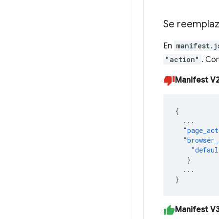
Se reemplaz
En
manifest.j
"action"
. Co
Manifest V
{
...
"page_act
"browser_
"defaul
}
...
}
Manifest V