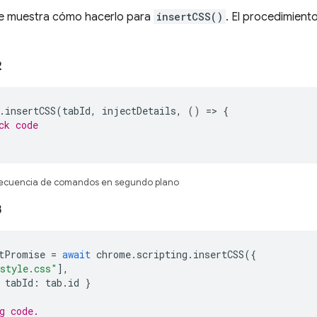
 se muestra cómo hacerlo para
insertCSS()
. El procedimient
2
.
insertCSS
(
tabId
,
injectDetails
,
()
=>
{
ck code
secuencia de comandos en segundo plano
3
tPromise
=
await
chrome
.
scripting
.
insertCSS
({
style.css"
],
tabId
:
tab
.
id
}
g code. 