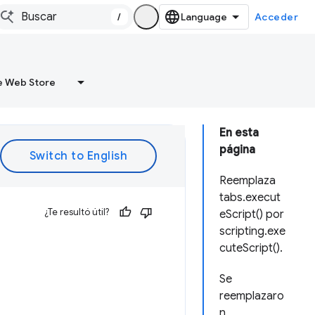
/
Acceder
 Web Store
En esta
página
Reemplaza
tabs.execut
¿Te resultó útil?
eScript() por
scripting.exe
cuteScript().
Se
reemplazaro
n