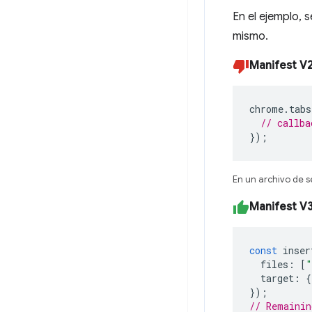
En el ejemplo,
mismo.
Manifest V
chrome
.
tabs
// callba
});
En un archivo de 
Manifest V
const
inser
files
:
[
"
target
:
{
});
// Remainin