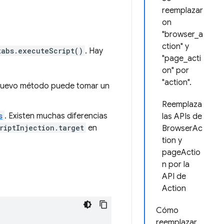
reemplazar
on
"browser_a
ction" y
tabs.executeScript()
. Hay
"page_acti
on" por
"action".
l nuevo método puede tomar un
Reemplaza
s
. Existen muchas diferencias
las APIs de
riptInjection.target
en
BrowserAc
tion y
pageActio
n por la
API de
Action
Cómo
reemplazar