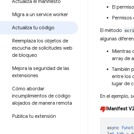
Actualiza el manifiesto
El permis
Migra a un service worker
Permisos 
Actualiza tu código
El método
scr
algunas diferen
Reemplaza los objetos de
escucha de solicitudes web
Mientras 
de bloqueo
array de a
Mejora la seguridad de las
También p
extensiones
entre los 
lugar de
Cómo abordar
incumplimientos de código
En el ejemplo, 
alojados de manera remota
Manifest V
Publica tu extensión
asy
n
c
fun
c
t
le
t
ta
b
=
a