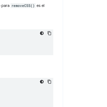
o para
removeCSS()
es el