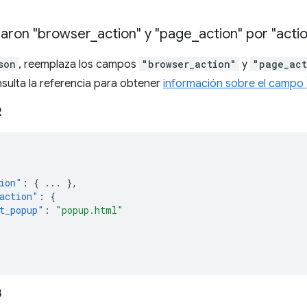
aron "browser
_
action" y "page
_
action" por "acti
son
, reemplaza los campos
"browser_action"
y
"page_act
nsulta la referencia para obtener
información sobre el campo
2
ion"
:
{
...
},
action"
:
{
t_popup"
:
"popup.html"
3