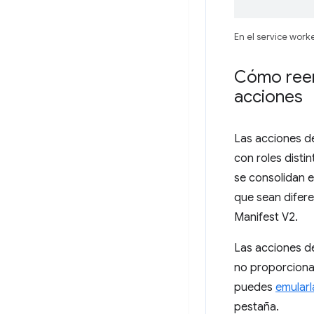
En el service work
Cómo reem
acciones
Las acciones d
con roles disti
se consolidan e
que sean difer
Manifest V2.
Las acciones de
no proporcion
puedes
emularl
pestaña.