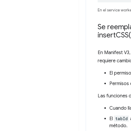
En el service worke
Se reempl
insert
CSS(
En Manifest V3
requiere cambio
El permis
Permisos 
Las funciones d
Cuando ll
El
tabId
método.