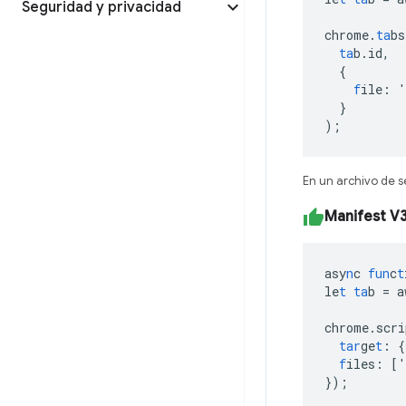
Seguridad y privacidad
chrome.
ta
bs
ta
b.id
,
{
f
ile
:
'
}
);
En un archivo de 
Manifest V
asy
n
c
fun
c
t
le
t
ta
b
=
a
chrome.scri
tar
ge
t
:
{
f
iles
:
[
'
}
);