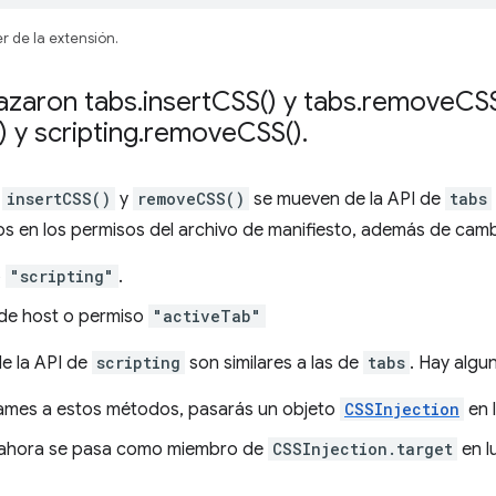
r de la extensión.
azaron tabs
.
insert
CSS(
) y tabs
.
remove
CS
) y scripting
.
remove
CSS(
)
.
,
insertCSS()
y
removeCSS()
se mueven de la API de
tabs
s en los permisos del archivo de manifiesto, además de camb
o
"scripting"
.
de host o permiso
"activeTab"
e la API de
scripting
son similares a las de
tabs
. Hay algu
ames a estos métodos, pasarás un objeto
CSSInjection
en 
ahora se pasa como miembro de
CSSInjection.target
en l