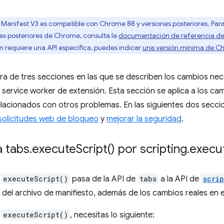
, Manifest V3 es compatible con Chrome 88 y versiones posteriores. Par
es posteriores de Chrome, consulta la
documentación de referencia de 
ión requiere una API específica, puedes indicar
una versión mínima de C
era de tres secciones en las que se describen los cambios ne
 service worker de extensión. Esta sección se aplica a los ca
lacionados con otros problemas. En las siguientes dos secci
solicitudes web de bloqueo
y
mejorar la seguridad
.
 tabs
.
execute
Script(
) por scripting
.
execu
,
executeScript()
pasa de la API de
tabs
a la API de
scri
 del archivo de manifiesto, además de los cambios reales en e
o
executeScript()
, necesitas lo siguiente: