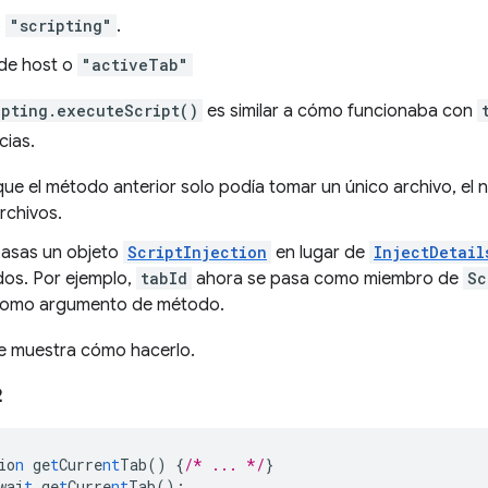
o
"scripting"
.
de host o
"activeTab"
ipting.executeScript()
es similar a cómo funcionaba con
cias.
que el método anterior solo podía tomar un único archivo, e
rchivos.
asas un objeto
ScriptInjection
en lugar de
InjectDetail
dos. Por ejemplo,
tabId
ahora se pasa como miembro de
Sc
 como argumento de método.
se muestra cómo hacerlo.
2
io
n
ge
t
Curre
nt
Tab()
{
/* ... */
}
wai
t
ge
t
Curre
nt
Tab();