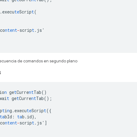
.execu
te
Scrip
t
(
co
ntent
-
scrip
t
.js'
secuencia de comandos en segundo plano
3
io
n
ge
t
Curre
nt
Tab()
wai
t
ge
t
Curre
nt
Tab();
p
t
i
n
g.execu
te
Scrip
t
(
{
ta
bId
:
ta
b.id
},
co
ntent
-
scrip
t
.js'
]