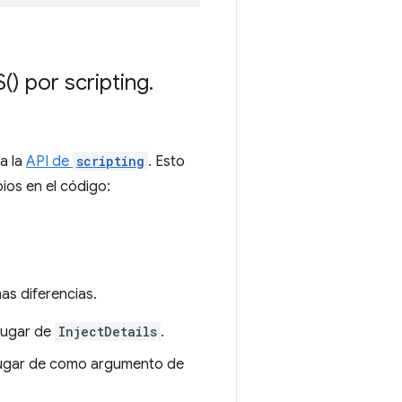
S(
) por scripting
.
a la
API de
scripting
. Esto
ios en el código:
nas diferencias.
lugar de
InjectDetails
.
ugar de como argumento de