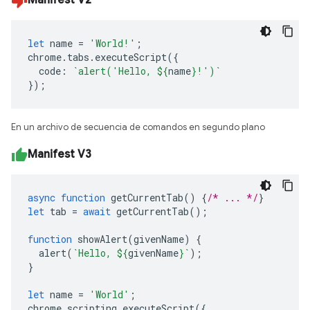
Manifest V2
let
name
=
'World!'
;
chrome
.
tabs
.
executeScript
({
code
:
`alert('Hello, 
${
name
}
!')`
});
En un archivo de secuencia de comandos en segundo plano
Manifest V3
async
function
getCurrentTab
()
{
/* ... */
}
let
tab
=
await
getCurrentTab
();
function
showAlert
(
givenName
)
{
alert
(
`Hello, 
${
givenName
}
`
);
}
let
name
=
'World'
;
chrome
.
scripting
.
executeScript
({