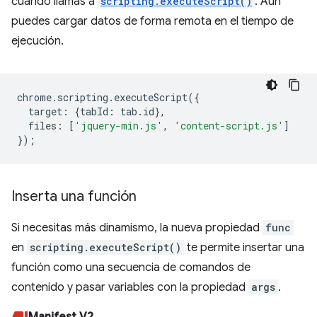
cuando llamas a
scripting.executeScript()
. Aún
puedes cargar datos de forma remota en el tiempo de
ejecución.
chrome
.
scripting
.
executeScript
({
target
:
{
tabId
:
tab
.
id
},
files
:
[
'jquery-min.js'
,
'content-script.js'
]
});
Inserta una función
Si necesitas más dinamismo, la nueva propiedad
func
en
scripting.executeScript()
te permite insertar una
función como una secuencia de comandos de
contenido y pasar variables con la propiedad
args
.