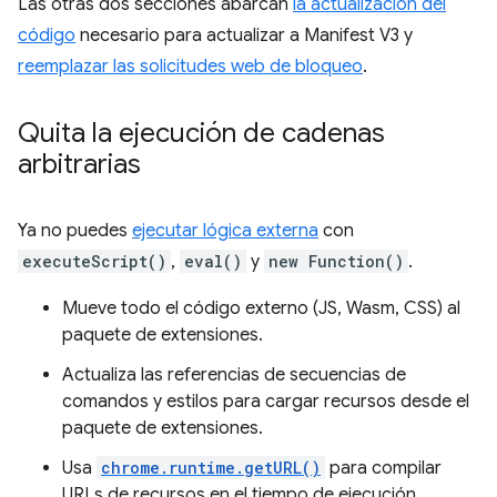
Las otras dos secciones abarcan
la actualización del
código
necesario para actualizar a Manifest V3 y
reemplazar las solicitudes web de bloqueo
.
Quita la ejecución de cadenas
arbitrarias
Ya no puedes
ejecutar lógica externa
con
executeScript()
,
eval()
y
new Function()
.
Mueve todo el código externo (JS, Wasm, CSS) al
paquete de extensiones.
Actualiza las referencias de secuencias de
comandos y estilos para cargar recursos desde el
paquete de extensiones.
Usa
chrome.runtime.getURL()
para compilar
URLs de recursos en el tiempo de ejecución.