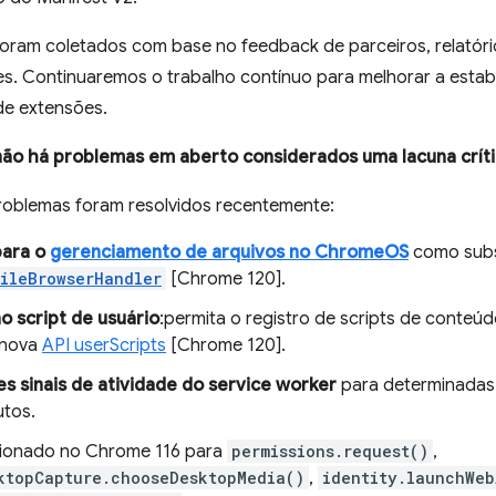
oram coletados com base no feedback de parceiros, relatóri
s. Continuaremos o trabalho contínuo para melhorar a estab
de extensões.
ão há problemas em aberto considerados uma lacuna críti
roblemas foram resolvidos recentemente:
para o
gerenciamento de arquivos no ChromeOS
como subs
ileBrowserHandler
[Chrome 120].
o script de usuário
:permita o registro de scripts de conteú
 nova
API userScripts
[Chrome 120].
es sinais de atividade do service worker
para determinadas
utos.
ionado no Chrome 116 para
permissions.request()
,
ktopCapture.chooseDesktopMedia()
,
identity.launchWeb