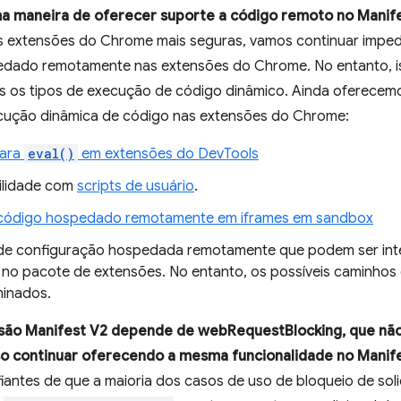
ma maneira de oferecer suporte a código remoto no Manif
as extensões do Chrome mais seguras, vamos continuar impe
pedado remotamente nas extensões do Chrome. No entanto, 
s os tipos de execução de código dinâmico. Ainda oferecemo
ução dinâmica de código nas extensões do Chrome:
para
eval()
em extensões do DevTools
ilidade com
scripts de usuário
.
 código hospedado remotamente em iframes em sandbox
de configuração hospedada remotamente que podem ser in
no pacote de extensões. No entanto, os possíveis caminhos
inados.
nsão Manifest V2 depende de webRequestBlocking, que não
o continuar oferecendo a mesma funcionalidade no Manif
iantes de que a maioria dos casos de uso de bloqueio de soli