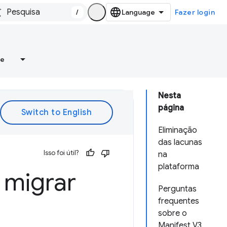
/
Fazer login
re
Nesta
página
Eliminação
das lacunas
Isso foi útil?
na
plataforma
 migrar
Perguntas
frequentes
sobre o
Manifest V3