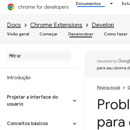
Documentos
Est
Docs
Chrome Extensions
Develop
Visão geral
Começar
Desenvolver
Como fazer
para seu idioma d
Introdução
Página inicial
D
Projetar a interface do
Prob
usuário
para 
Conceitos básicos