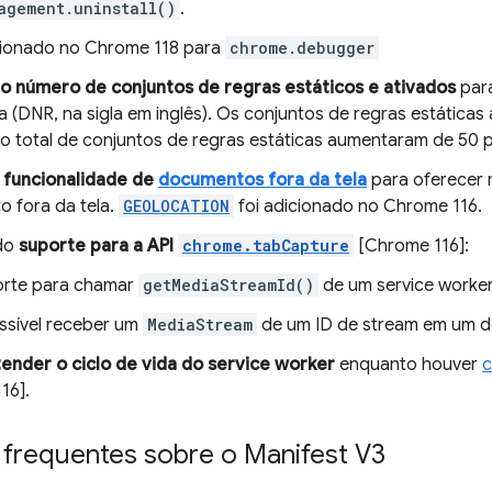
agement.uninstall()
.
ionado no Chrome 118 para
chrome.debugger
 número de conjuntos de regras estáticos e ativados
para
va (DNR, na sigla em inglês). Os conjuntos de regras estática
 o total de conjuntos de regras estáticas aumentaram de 50 
a
funcionalidade de
documentos fora da tela
para oferecer 
 fora da tela.
GEOLOCATION
foi adicionado no Chrome 116.
 do
suporte para a API
chrome.tabCapture
[Chrome 116]:
rte para chamar
getMediaStreamId()
de um service worker
ssível receber um
MediaStream
de um ID de stream em um d
nder o ciclo de vida do service worker
enquanto houver
16].
 frequentes sobre o Manifest V3