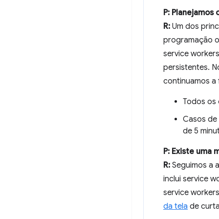
P: Planejamos 
R:
Um dos princi
programação or
service worker
persistentes. 
continuamos a f
Todos os 
Casos de 
de 5 minu
P: Existe uma
R:
Seguimos a a
inclui service
service workers
da tela
de curt