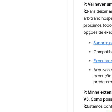
P: Vai haver u
R
:Para deixar 
arbitrário hos
proibimos todo
opções de exec
Suporte 
Compatib
Executar
Arquivos 
execução 
predeterm
P: Minha exte
V3. Como poss
R
:Estamos conf