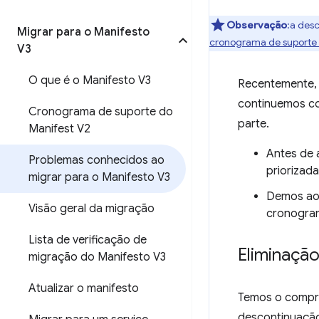
Observação
:a des
Migrar para o Manifesto
cronograma de suporte 
V3
O que é o Manifesto V3
Recentemente,
continuemos co
Cronograma de suporte do
parte.
Manifest V2
Antes de 
Problemas conhecidos ao
priorizad
migrar para o Manifesto V3
Demos aos
Visão geral da migração
cronogram
Lista de verificação de
Eliminação
migração do Manifesto V3
Atualizar o manifesto
Temos o compro
descontinuação