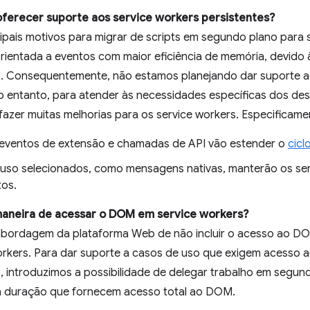
oferecer suporte aos service workers persistentes?
pais motivos para migrar de scripts em segundo plano para 
ientada a eventos com maior eficiência de memória, devido 
s. Consequentemente, não estamos planejando dar suporte a
No entanto, para atender às necessidades específicas dos de
azer muitas melhorias para os service workers. Especificamen
eventos de extensão e chamadas de API vão estender o
cicl
uso selecionados, como mensagens nativas, manterão os serv
tos.
 maneira de acessar o DOM em service workers?
bordagem da plataforma Web de não incluir o acesso ao D
 workers. Para dar suporte a casos de uso que exigem acess
, introduzimos a possibilidade de delegar trabalho em segun
a duração que fornecem acesso total ao DOM.