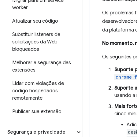
Migrar para um service
worker
Os problemas f
Atualizar seu código
desenvolvedore
da plataforma 
Substituir listeners de
solicitações da Web
No momento, n
bloqueados
Os seguintes p
Melhorar a segurança das
Suporte 
extensões
chrome.f
Lidar com violações de
Suporte a
código hospedados
usando a
remotamente
Mais fort
Publicar sua extensão
cinco min
Adic
Segurança e privacidade
des