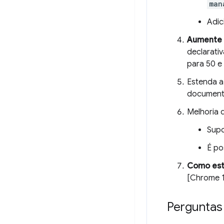
man
Adic
Aumente o
declarati
para 50 e
Estenda 
documento
Melhoria
Supo
É po
Como este
[Chrome 1
Perguntas