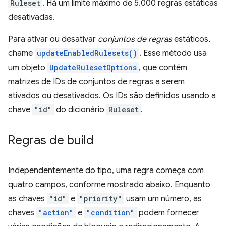
Ruleset
. Há um limite máximo de 5.000 regras estáticas
desativadas.
Para ativar ou desativar
conjuntos de regras
estáticos,
chame
updateEnabledRulesets()
. Esse método usa
um objeto
UpdateRulesetOptions
, que contém
matrizes de IDs de conjuntos de regras a serem
ativados ou desativados. Os IDs são definidos usando a
chave
"id"
do dicionário
Ruleset
.
Regras de build
Independentemente do tipo, uma regra começa com
quatro campos, conforme mostrado abaixo. Enquanto
as chaves
"id"
e
"priority"
usam um número, as
chaves
"action"
e
"condition"
podem fornecer