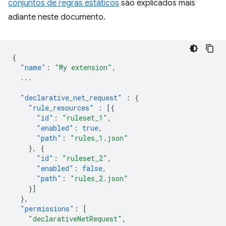
conjuntos de regras estáticos
são explicados mais
adiante neste documento.
{
"name"
:
"My extension"
,
...
"declarative_net_request"
:
{
"rule_resources"
:
[{
"id"
:
"ruleset_1"
,
"enabled"
:
true
,
"path"
:
"rules_1.json"
},
{
"id"
:
"ruleset_2"
,
"enabled"
:
false
,
"path"
:
"rules_2.json"
}]
},
"permissions"
:
[
"declarativeNetRequest"
,