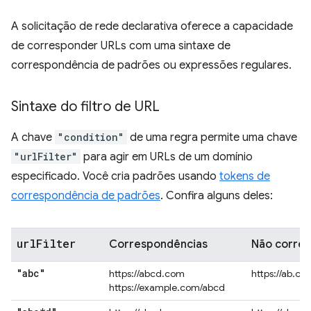
A solicitação de rede declarativa oferece a capacidade
de corresponder URLs com uma sintaxe de
correspondência de padrões ou expressões regulares.
Sintaxe do filtro de URL
A chave
"condition"
de uma regra permite uma chave
"urlFilter"
para agir em URLs de um domínio
especificado. Você cria padrões usando
tokens de
correspondência de padrões
. Confira alguns deles:
url
Filter
Correspondências
Não corre
"abc"
https://abcd.com
https://ab.co
https://example.com/abcd