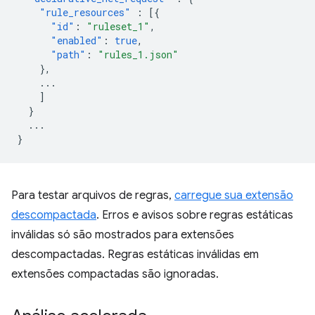
"rule_resources"
:
[{
"id"
:
"ruleset_1"
,
"enabled"
:
true
,
"path"
:
"rules_1.json"
},
...
]
}
...
}
Para testar arquivos de regras,
carregue sua extensão
descompactada
. Erros e avisos sobre regras estáticas
inválidas só são mostrados para extensões
descompactadas. Regras estáticas inválidas em
extensões compactadas são ignoradas.