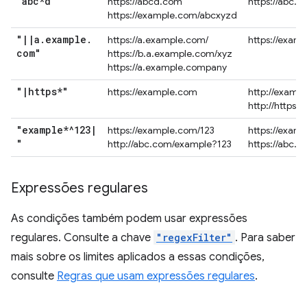
"abc*d"
https://abcd.com
https://abc.
https://example.com/abcxyzd
"
|
|
a
.
example
.
https://a.example.com/
https://exam
com"
https://b.a.example.com/xyz
https://a.example.company
"
|
https*"
https://example.com
http://examp
http://https.
"example*^123
|
https://example.com/123
https://exam
"
http://abc.com/example?123
https://abc.
Expressões regulares
As condições também podem usar expressões
regulares. Consulte a chave
"regexFilter"
. Para saber
mais sobre os limites aplicados a essas condições,
consulte
Regras que usam expressões regulares
.