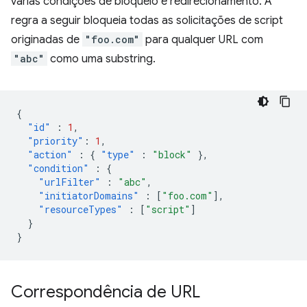
várias condições de bloqueio e redirecionamento. A
regra a seguir bloqueia todas as solicitações de script
originadas de
"foo.com"
para qualquer URL com
"abc"
como uma substring.
{
"id"
:
1
,
"priority"
:
1
,
"action"
:
{
"type"
:
"block"
},
"condition"
:
{
"urlFilter"
:
"abc"
,
"initiatorDomains"
:
[
"foo.com"
],
"resourceTypes"
:
[
"script"
]
}
}
Correspondência de URL