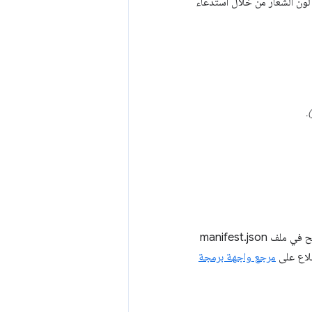
ن الشعار من خلال استدعاء
).
الطلبات الصوتية هي مجموعات من المفاتيح تستدعي ميزة إضافة. يمكنك تحديد مجموعات المفاتيح في ملف manifest.json
ّلاع على
مرجع واجهة برمجة