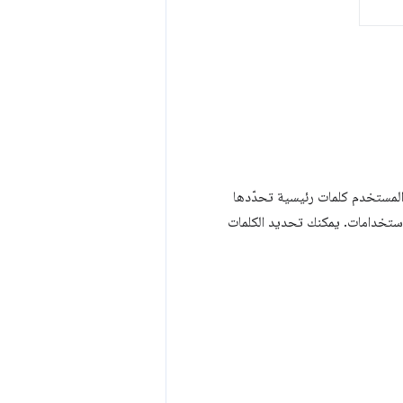
 المربّع المتعدد الاستخدامات في Chrome. عندما يُدخِل المستخدم كلمات رئيسية تحدّدها
الاستخدامات. يمكنك تحديد الكلمات