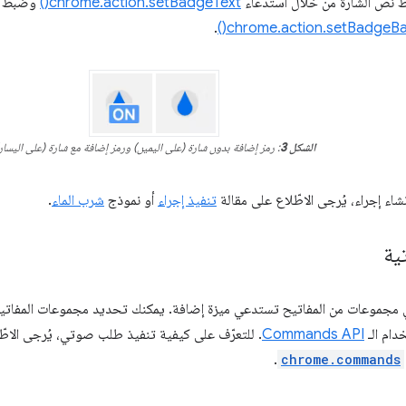
ط نص الشارة من خلال استدعاء
chrome.action.setBadgeText()
وضبط لو
.
chrome.action.setBadgeBa
الشكل 3
: رمز إضافة بدون شارة (على اليمين) ورمز إضافة مع شارة (على اليسار
شاء إجراء، يُرجى الاطّلاع على مقالة
تنفيذ إجراء
أو نموذج
شرب الماء
.
ية
دام الـ
Commands API
. للتعرّف على كيفية تنفيذ طلب صوتي، يُرجى الاط
.
chrome.commands