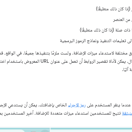
إذا كان ذلك منطبقًا)
ن العنصر
ات صلة (إذا كان ذلك منطبقًا)
ى تعليمات التنفيذ ونماذج الرموز البرمجية
مختلفة لاستدعاء ميزات الإضافة. ولست ملزمًا بتنفيذها جميعًا. في الواقع، قد
منها. على سبيل المثال، يمكن لأداة تقصير الروابط أن 
ليًا.
 عندما ينقر المستخدم على
رمز الإجراء
الخاص بإضافتك. يمكن أن يستدعي الإجرا
نبثقة
تتيح للمستخدمين استدعاء ميزات متعددة للإضافة. أخبِر المستخدمين بما