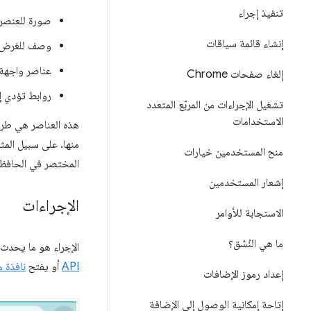
تنفيذ إجراء
صورة للعنصر (
إنشاء قائمة سياقات
وصف للغرض م
عناصر واجهة ذ
إلغاء صفحات Chrome
روابط تؤدي إل
تشغيل الإجراءات من المربّع المتعدد
الاستخدامات
هذه العناصر هي طرق 
منح المستخدمين خيارات
المختصر في الحافظة آ
إشعار المستخدمين
الإجراءات
الاستجابة للأوامر
ما هي النُسُق؟
الإجراء هو ما يحدث
API
أو يفتح
نافذة م
إعداد رموز الإضافات
إتاحة إمكانية الوصول إلى الإضافة