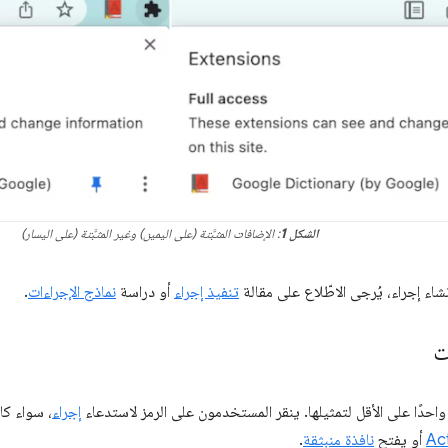
الشكل 1
: الإضافات المثبَّتة (على اليمين) وغير المثبَّتة (على اليسار)
شاء إجراء، يُرجى الاطّلاع على مقالة
تنفيذ إجراء
أو دراسة
نماذج الإجراءات
.
ت
واحدًا على الأقل لتمثيلها. ينقر المستخدمون على الرمز لاستدعاء
إجراء
، سواء كا
Ac
أو يفتح
نافذة منبثقة
.