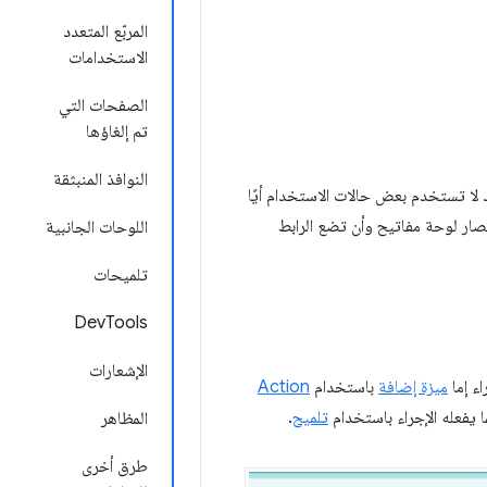
المربّع المتعدد
الاستخدامات
الصفحات التي
تم إلغاؤها
النوافذ المنبثقة
 لا تستخدم بعض حالات الاستخدام أيًا
تعمل على عنوان URL المعروض باستخدام اختصار لوحة مفاتيح وأن تضع الرابط
اللوحات الجانبية
تلميحات
DevTools
الإشعارات
ء إما
ميزة إضافة
باستخدام
Action
 يفعله الإجراء باستخدام
تلميح
.
المظاهر
طرق أخرى