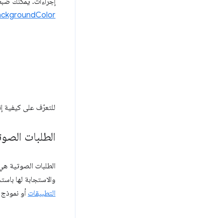
إجراءات. يمكنك ضب
ckgroundColor()
للتعرّف على كيفية إن
الطلبات الصوت
والاستجابة لها باستخ
التطبيقات
أو نموذج