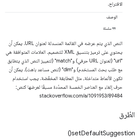
الاقتراح.
الوصف
سلسلة
النص الذي يتم عرضه في القائمة المنسدلة لعنوان URL. يمكن أن
يحتوي على ترميز بتنسيق XML للتصميم. العلامات المتوافقة هي
"url" (لعنوان URL حرفي) و"match" (لتمييز النص الذي يتطابق
مع طلب بحث المستخدم) و"dim" (لنص مساعد باهت). يمكن أن
تكون الأنماط متداخلة، مثل المطابقة المخفّضة. يجب استخدام
حرف إلغاء مع العناصر الخمسة المحدّدة مسبقًا لعرضها كنص:
stackoverflow.com/a/1091953/89484
الطُرق
)
set
Default
Suggestion(