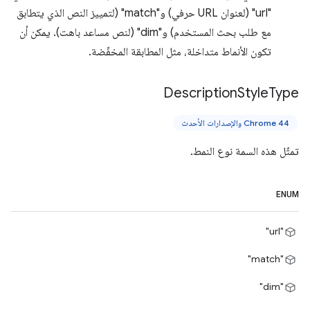
"url" (لعنوان URL حرفي) و"match" (لتمييز النص الذي يتطابق
مع طلب بحث المستخدم) و"dim" (لنص مساعد باهت). يمكن أن
تكون الأنماط متداخلة، مثل المطابقة المخفّضة.
Description
Style
Type
Chrome 44 والإصدارات الأحدث
تمثّل هذه السمة نوع النمط.
ENUM
"url"
"match"
"dim"