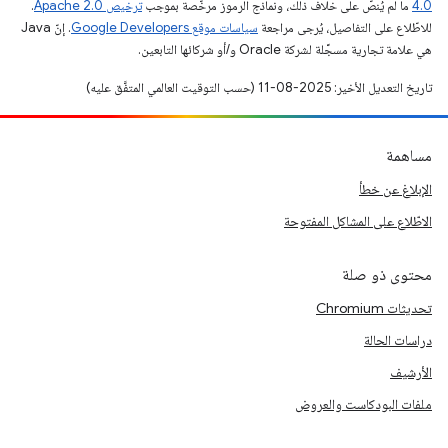
4.0‏
ما لم يُنصّ على خلاف ذلك، ونماذج الرموز مرخّصة بموجب
ترخيص Apache 2.0‏
.
للاطّلاع على التفاصيل، يُرجى مراجعة
سياسات موقع Google Developers‏
. إنّ Java
هي علامة تجارية مسجَّلة لشركة Oracle و/أو شركائها التابعين.
تاريخ التعديل الأخير: 2025-08-11 (حسب التوقيت العالمي المتفَّق عليه)
مساهمة
الإبلاغ عن خطأ
الاطّلاع على المشاكل المفتوحة
محتوى ذو صلة
تحديثات Chromium
دراسات الحالة
الأرشيف
ملفات البودكاست والعروض