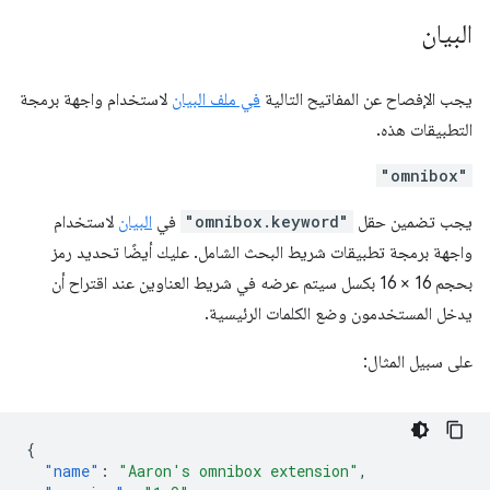
البيان
يجب الإفصاح عن المفاتيح التالية
في ملف البيان
لاستخدام واجهة برمجة
التطبيقات هذه.
"omnibox"
يجب تضمين حقل
"omnibox.keyword"
في
البيان
لاستخدام
واجهة برمجة تطبيقات شريط البحث الشامل. عليك أيضًا تحديد رمز
بحجم 16 × 16 بكسل سيتم عرضه في شريط العناوين عند اقتراح أن
يدخل المستخدمون وضع الكلمات الرئيسية.
على سبيل المثال:
{
"name"
:
"Aaron's omnibox extension"
,