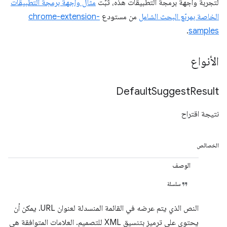
لتجربة واجهة برمجة التطبيقات هذه، ثبِّت
مثال واجهة برمجة التطبيقات
الخاصة بمربّع البحث الشامل
من مستودع
chrome-extension-
.
samples
الأنواع
Default
Suggest
Result
نتيجة اقتراح
الخصائص
الوصف
سلسلة
النص الذي يتم عرضه في القائمة المنسدلة لعنوان URL. يمكن أن
يحتوي على ترميز بتنسيق XML للتصميم. العلامات المتوافقة هي