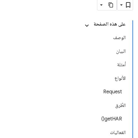
على هذه الصفحة
الوصف
البيان
أمثلة
الأنواع
Request
الطُرق
getHAR()
الفعاليات