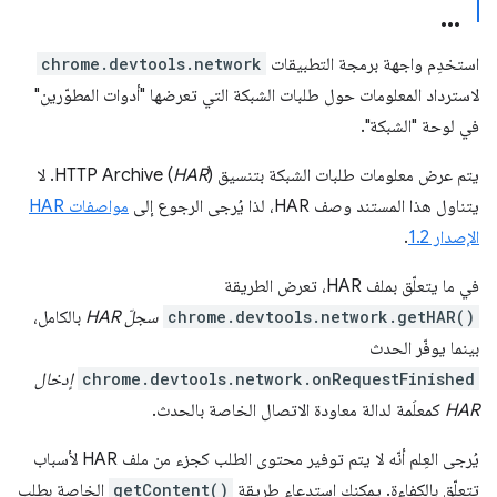
استخدِم واجهة برمجة التطبيقات
chrome.devtools.network
لاسترداد المعلومات حول طلبات الشبكة التي تعرضها "أدوات المطوّرين"
في لوحة "الشبكة".
يتم عرض معلومات طلبات الشبكة بتنسيق HTTP Archive (
HAR
). لا
يتناول هذا المستند وصف HAR، لذا يُرجى الرجوع إلى
مواصفات HAR
الإصدار 1.2
.
في ما يتعلّق بملف HAR، تعرض الطريقة
chrome.devtools.network.getHAR()
سجلّ HAR
بالكامل،
بينما يوفّر الحدث
chrome.devtools.network.onRequestFinished
إدخال
HAR
كمعلَمة لدالة معاودة الاتصال الخاصة بالحدث.
يُرجى العِلم أنّه لا يتم توفير محتوى الطلب كجزء من ملف HAR لأسباب
تتعلّق بالكفاءة. يمكنك استدعاء طريقة
getContent()
الخاصة بطلب