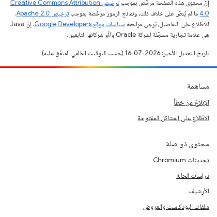
إنّ محتوى هذه الصفحة مرخّص بموجب
ترخيص Creative Commons Attribution
4.0‏
ما لم يُنصّ على خلاف ذلك، ونماذج الرموز مرخّصة بموجب
ترخيص Apache 2.0‏
.
للاطّلاع على التفاصيل، يُرجى مراجعة
سياسات موقع Google Developers‏
. إنّ Java
هي علامة تجارية مسجَّلة لشركة Oracle و/أو شركائها التابعين.
تاريخ التعديل الأخير: 2026-07-16 (حسب التوقيت العالمي المتفَّق عليه)
مساهمة
الإبلاغ عن خطأ
الاطّلاع على المشاكل المفتوحة
محتوى ذو صلة
تحديثات Chromium
دراسات الحالة
الأرشيف
ملفات البودكاست والعروض