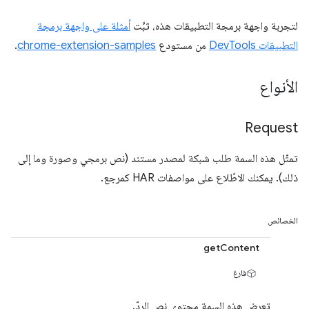
لتجربة واجهة برمجة التطبيقات هذه، ثبِّت
أمثلة على واجهة برمجة
التطبيقات DevTools
من مستودع
chrome-extension-samples
.
الأنواع
Request
تمثّل هذه السمة طلب شبكة لمصدر مستند (نص برمجي وصورة وما إلى
ذلك). يمكنك الاطّلاع على مواصفات HAR كمرجع.
الخصائص
getContent
فارغ
تعرض هذه السمة محتوى نص الردّ.