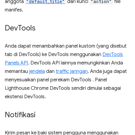
anggota
"default_title"
dari kunci
"action"
file
manifes.
Dev
Tools
Anda dapat menambahkan panel kustom (yang disebut
tab di DevTools) ke DevTools menggunakan
DevTools
Panels API
. DevTools API lainnya memungkinkan Anda
memantau
jendela
dan
traffic jaringan
. Anda juga dapat
menyesuaikan panel perekam DevTools
. Panel
Lighthouse Chrome DevTools sendiri dimulai sebagai
ekstensi DevTools.
Notifikasi
Kirim pesan ke baki sistem pengguna menggunakan