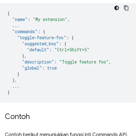
{
"name"
:
"My extension"
,
...
"commands"
:
{
"toggle-feature-foo"
:
{
"suggested_key"
:
{
"default"
:
"Ctrl+Shift+5"
},
"description"
:
"Toggle feature foo"
,
"global"
:
true
}
},
...
}
Contoh
Contoh berikut menunjukkan fungsi inti Commands API.