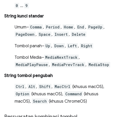
0
…
9
String kunci standar
Umum–
Comma
,
Period
,
Home
,
End
,
PageUp
,
PageDown
,
Space
,
Insert
,
Delete
Tombol panah–
Up
,
Down
,
Left
,
Right
Tombol Media–
MediaNextTrack
,
MediaPlayPause
,
MediaPrevTrack
,
MediaStop
String tombol pengubah
Ctrl
,
Alt
,
Shift
,
MacCtrl
(khusus macOS),
Option
(khusus macOS),
Command
(khusus
macOS),
Search
(khusus ChromeOS)
Persyaratan kombinasi tombol