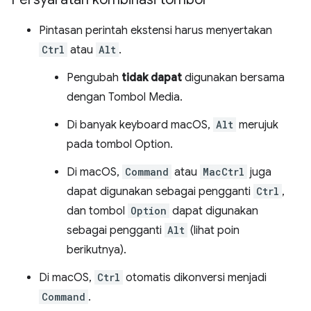
Pintasan perintah ekstensi harus menyertakan
Ctrl
atau
Alt
.
Pengubah
tidak dapat
digunakan bersama
dengan Tombol Media.
Di banyak keyboard macOS,
Alt
merujuk
pada tombol Option.
Di macOS,
Command
atau
MacCtrl
juga
dapat digunakan sebagai pengganti
Ctrl
,
dan tombol
Option
dapat digunakan
sebagai pengganti
Alt
(lihat poin
berikutnya).
Di macOS,
Ctrl
otomatis dikonversi menjadi
Command
.