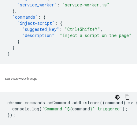
"service_worker"
:
"service-worker.js"
},
"commands"
:
{
"inject-script"
:
{
"suggested_key"
:
"Ctrl+Shift+Y"
,
"description"
:
"Inject a script on the page"
}
}
}
service-worker.js:
chrome
.
commands
.
onCommand
.
addListener
((
command
)
=
>
console
.
log
(
`Command "
${
command
}
" triggered`
);
});