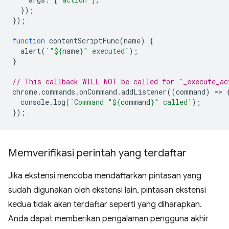
});
});
function
contentScriptFunc
(
name
)
{
alert
(
`"
${
name
}
" executed`
);
}
// This callback WILL NOT be called for "_execute_ac
chrome
.
commands
.
onCommand
.
addListener
((
command
)
=
>
console
.
log
(
`Command "
${
command
}
" called`
);
});
Memverifikasi perintah yang terdaftar
Jika ekstensi mencoba mendaftarkan pintasan yang
sudah digunakan oleh ekstensi lain, pintasan ekstensi
kedua tidak akan terdaftar seperti yang diharapkan.
Anda dapat memberikan pengalaman pengguna akhir