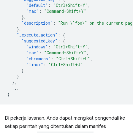
"default"
:
"Ctrl+Shift+Y"
,
"mac"
:
"Command+Shift+Y"
},
"description"
:
"Run \"foo\" on the current pag
},
"_execute_action"
:
{
"suggested_key"
:
{
"windows"
:
"Ctrl+Shift+Y"
,
"mac"
:
"Command+Shift+Y"
,
"chromeos"
:
"Ctrl+Shift+U"
,
"linux"
:
"Ctrl+Shift+J"
}
}
},
...
}
Di pekerja layanan, Anda dapat mengikat pengendali ke
setiap perintah yang ditentukan dalam manifes