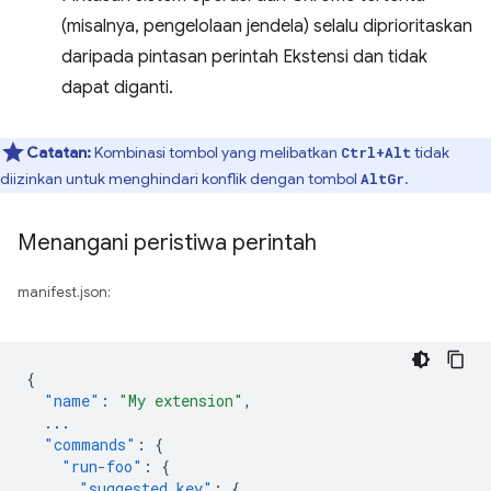
(misalnya, pengelolaan jendela) selalu diprioritaskan
daripada pintasan perintah Ekstensi dan tidak
dapat diganti.
Catatan:
Kombinasi tombol yang melibatkan
tidak
Ctrl+Alt
diizinkan untuk menghindari konflik dengan tombol
.
AltGr
Menangani peristiwa perintah
manifest.json:
{
"name"
:
"My extension"
,
...
"commands"
:
{
"run-foo"
:
{
"suggested_key"
:
{