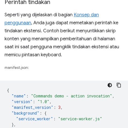
Perintah tindakan
Seperti yang dijelaskan di bagian
Konsep dan
penggunaan
, Anda juga dapat memetakan perintah ke
tindakan ekstensi. Contoh berikut menyuntikkan skrip
konten yang menampilkan pemberitahuan di halaman
saat ini saat pengguna mengklik tindakan ekstensi atau
memicu pintasan keyboard.
manifest.json:
{
"name"
:
"Commands demo - action invocation"
,
"version"
:
"1.0"
,
"manifest_version"
:
3
,
"background"
:
{
"service_worker"
:
"service-worker.js"
},