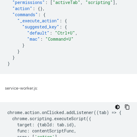
"permissions"
:
[
"activeTab"
,
"scripting"
],
"action"
:
{},
"commands"
:
{
"_execute_action"
:
{
"suggested_key"
:
{
"default"
:
"Ctrl+U"
,
"mac"
:
"Command+U"
}
}
}
}
service-worker.js:
chrome
.
action
.
onClicked
.
addListener
((
tab
)
=
>
{
chrome
.
scripting
.
executeScript
({
target
:
{
tabId
:
tab
.
id
},
func
:
contentScriptFunc
,
args
:
[
'action'
],