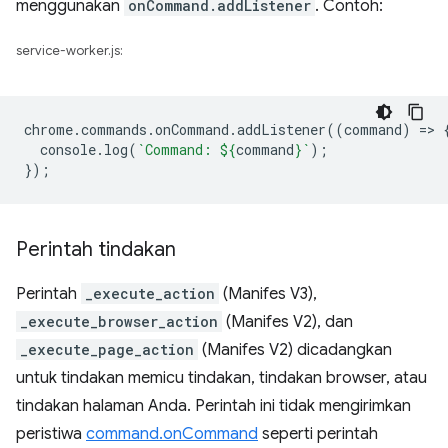
menggunakan
onCommand.addListener
. Contoh:
service-worker.js:
chrome
.
commands
.
onCommand
.
addListener
((
command
)
=
>
console
.
log
(
`Command: 
${
command
}
`
);
});
Perintah tindakan
Perintah
_execute_action
(Manifes V3),
_execute_browser_action
(Manifes V2), dan
_execute_page_action
(Manifes V2) dicadangkan
untuk tindakan memicu tindakan, tindakan browser, atau
tindakan halaman Anda. Perintah ini tidak mengirimkan
peristiwa
command.onCommand
seperti perintah