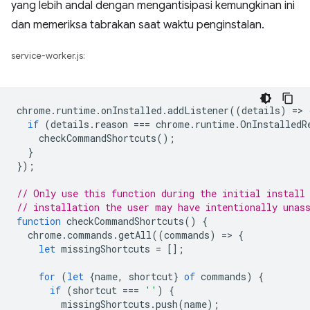
yang lebih andal dengan mengantisipasi kemungkinan ini
dan memeriksa tabrakan saat waktu penginstalan.
service-worker.js:
chrome
.
runtime
.
onInstalled
.
addListener
((
details
)
=
>
if
(
details
.
reason
===
chrome
.
runtime
.
OnInstalledR
checkCommandShortcuts
();
}
});
// Only use this function during the initial install
// installation the user may have intentionally unas
function
checkCommandShortcuts
()
{
chrome
.
commands
.
getAll
((
commands
)
=
>
{
let
missingShortcuts
=
[];
for
(
let
{
name
,
shortcut
}
of
commands
)
{
if
(
shortcut
===
''
)
{
missingShortcuts
.
push
(
name
);