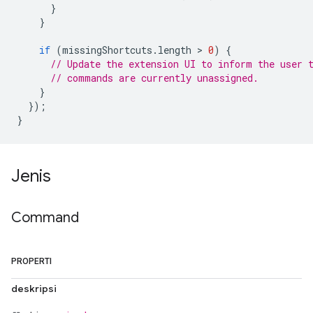
}
}
if
(
missingShortcuts
.
length
 > 
0
)
{
// Update the extension UI to inform the user 
// commands are currently unassigned.
}
});
}
Jenis
Command
PROPERTI
deskripsi