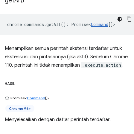
get
All(
)
chrome
.
commands
.
getAll
()
:
Promise<
Command
[]
>
Menampilkan semua perintah ekstensi terdaftar untuk
ekstensi ini dan pintasannya (jika aktif). Sebelum Chrome
110, perintah ini tidak menampilkan
_execute_action
.
HASIL
Promise<
Command
[]>
Chrome 96+
Menyelesaikan dengan daftar perintah terdaftar.