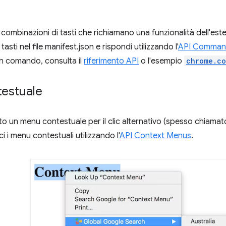
ombinazioni di tasti che richiamano una funzionalità dell'esten
asti nel file manifest.json e rispondi utilizzando l'
API Comman
n comando, consulta il
riferimento API
o l'esempio
chrome.c
estuale
to un menu contestuale per il clic alternativo (spesso chiamato
i i menu contestuali utilizzando l'
API Context Menus
.