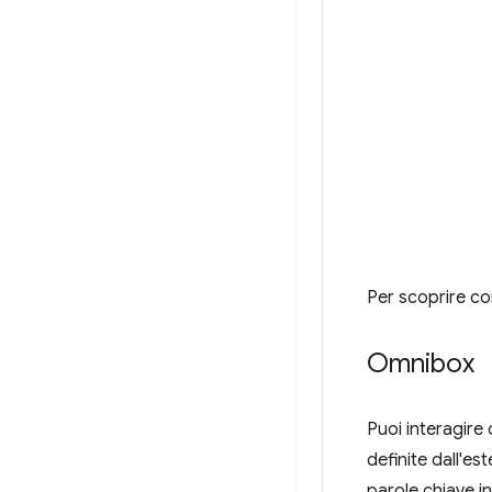
Per scoprire c
Omnibox
Puoi interagire
definite dall'es
parole chiave i