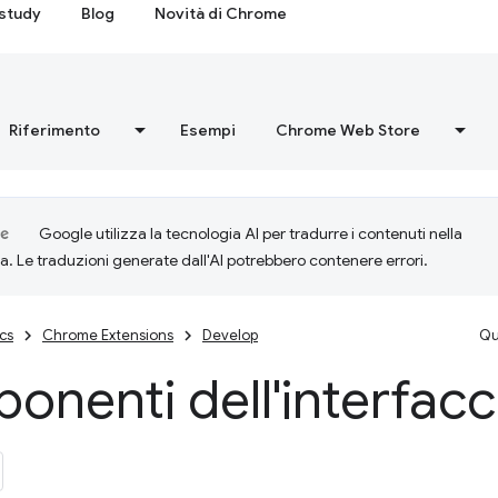
study
Blog
Novità di Chrome
Riferimento
Esempi
Chrome Web Store
Google utilizza la tecnologia AI per tradurre i contenuti nella
ta. Le traduzioni generate dall'AI potrebbero contenere errori.
cs
Chrome Extensions
Develop
Qu
nenti dell'interfacc