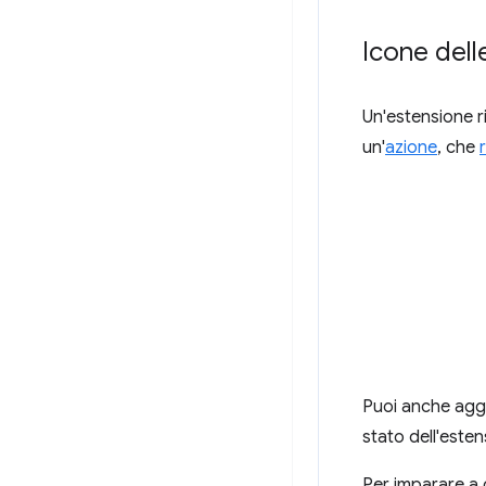
Icone dell
Un'estensione ri
un'
azione
, che
Puoi anche aggi
stato dell'esten
Per imparare a 