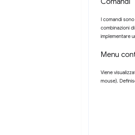
Comandi
I comandi sono c
combinazioni di t
implementare u
Menu cont
Viene visualizza
mouse). Definisc