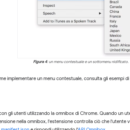
Figura 4
: un menu contestuale e un sottomenu nidificato.
ome implementare un menu contestuale, consulta gli esempi d
 con gli utenti utilizzando la omnibox di Chrome. Quando un ut
tensione nella omnibox, l'estensione controlla ciò che l'utente 
n
manifest.json
e rispondi utilizzando l'
API Omnibox
.