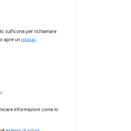
ic sull'icona per richiamare
o apre un
popup
.
).
nicare informazioni come lo
gli
esempi di azioni
.