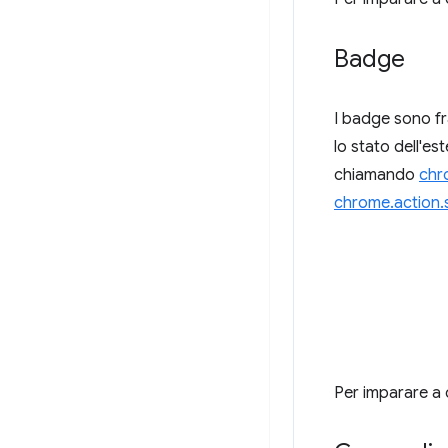
Badge
I badge sono fr
lo stato dell'es
chiamando
chr
chrome.action
Per imparare a 