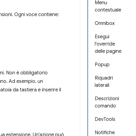
Menu
contestuale
tensioni. Ogni voce contiene:
Omnibox
Esegui
l'override
delle pagine
Popup
oni. Non è obbligatorio
Riquadri
suno. Ad esempio, un
laterali
toia da tastiera e inserire il
Descrizioni
comando
DevTools
Notifiche
tua estensione. Un'azione può