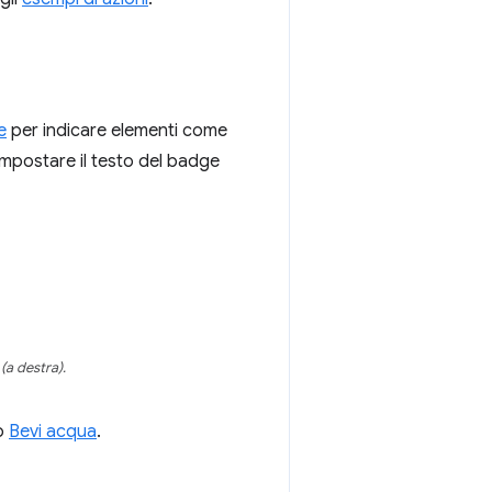
e
per indicare elementi come
 impostare il testo del badge
(a destra).
o
Bevi acqua
.