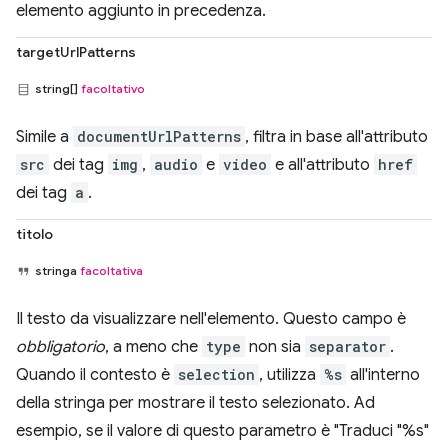
elemento aggiunto in precedenza.
targetUrlPatterns
string[]
facoltativo
Simile a
documentUrlPatterns
, filtra in base all'attributo
src
dei tag
img
,
audio
e
video
e all'attributo
href
dei tag
a
.
titolo
stringa
facoltativa
Il testo da visualizzare nell'elemento. Questo campo è
obbligatorio
, a meno che
type
non sia
separator
.
Quando il contesto è
selection
, utilizza
%s
all'interno
della stringa per mostrare il testo selezionato. Ad
esempio, se il valore di questo parametro è "Traduci "%s"