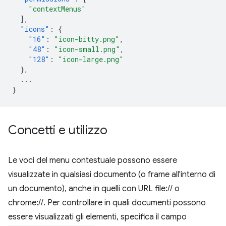
"contextMenus"
],
"icons"
:
{
"16"
:
"icon-bitty.png"
,
"48"
:
"icon-small.png"
,
"128"
:
"icon-large.png"
},
...
}
Concetti e utilizzo
Le voci del menu contestuale possono essere
visualizzate in qualsiasi documento (o frame all'interno di
un documento), anche in quelli con URL file:// o
chrome://. Per controllare in quali documenti possono
essere visualizzati gli elementi, specifica il campo