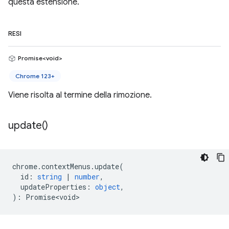
questa estensione.
RESI
Promise<void>
Chrome 123+
Viene risolta al termine della rimozione.
update(
)
chrome
.
contextMenus
.
update
(
id
:
string
|
number
,
updateProperties
:
object
,
)
:
Promise<void>