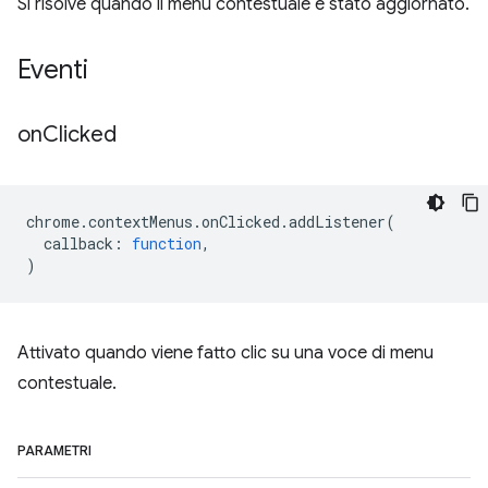
Si risolve quando il menu contestuale è stato aggiornato.
Eventi
on
Clicked
chrome
.
contextMenus
.
onClicked
.
addListener
(
callback
:
function
,
)
Attivato quando viene fatto clic su una voce di menu
contestuale.
PARAMETRI