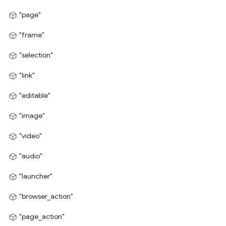
"page"
"frame"
"selection"
"link"
"editable"
"image"
"video"
"audio"
"launcher"
"browser_action"
"page_action"