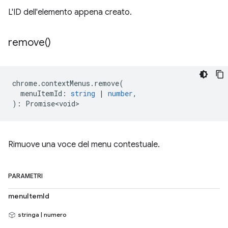
L'ID dell'elemento appena creato.
remove(
)
chrome
.
contextMenus
.
remove
(
menuItemId
:
string
|
number
,
)
:
Promise<void>
Rimuove una voce del menu contestuale.
PARAMETRI
menuItemId
stringa | numero