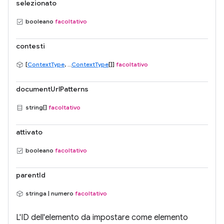
selezionato
booleano
facoltativo
contesti
[
ContextType
, ...
ContextType
[]]
facoltativo
documentUrlPatterns
string[]
facoltativo
attivato
booleano
facoltativo
parentId
stringa | numero
facoltativo
L'ID dell'elemento da impostare come elemento