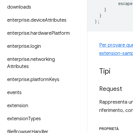
escape
downloads
}
}
enterprise
.
device
Attributes
);
enterprise
.
hardware
Platform
Per provare ques
enterprise
.
login
extension-samp
enterprise
.
networking
Attributes
Tipi
enterprise
.
platform
Keys
Request
events
Rappresenta una
extension
riferimento, con
extension
Types
PROPRIETÀ
file
Browser
Handler