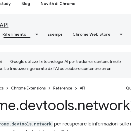
study
Blog
Novità di Chrome
API
Riferimento
Esempi
Chrome Web Store
Google utilizza la tecnologia AI per tradurre i contenuti nella
ta. Le traduzioni generate dall'AI potrebbero contenere errori.
cs
Chrome Extensions
Reference
API
Qu
me
.
devtools
.
network
rome.devtools.network
per recuperare le informazioni sulle r