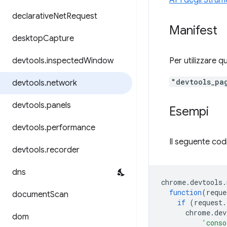
API degli Strume
declarative
Net
Request
Manifest
desktop
Capture
devtools
.
inspected
Window
Per utilizzare q
"devtools_pa
devtools
.
network
devtools
.
panels
Esempi
devtools
.
performance
Il seguente codi
devtools
.
recorder
dns
chrome
.
devtools
.
function
(
reque
document
Scan
if
(
request
.
chrome
.
dev
dom
'conso