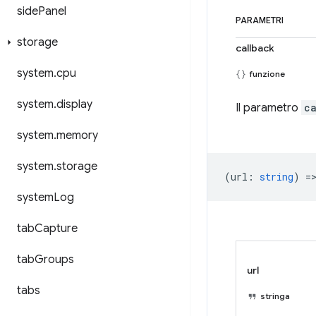
side
Panel
PARAMETRI
storage
callback
system
.
cpu
funzione
system
.
display
Il parametro
c
system
.
memory
system
.
storage
(
url
:
string
) =
system
Log
tab
Capture
tab
Groups
url
tabs
stringa