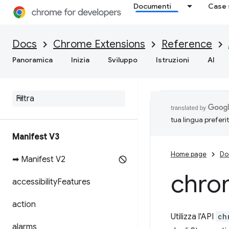
Documenti
Case 
Docs
Chrome Extensions
Reference
Panoramica
Inizia
Sviluppo
Istruzioni
AI
tua lingua preferi
Manifest V3
Home page
Do
➡ Manifest V2
chro
accessibility
Features
action
Utilizza l'API
ch
alarms