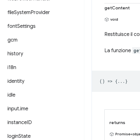
getContent
file
System
Provider
void
font
Settings
Restituisce il c
gcm
La funzione
ge
history
i18n
identity
() => {...}
idle
input
.
ime
instance
ID
returns
Promise<obj
login
State