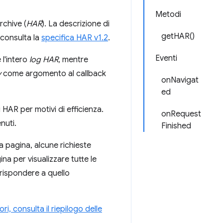
Metodi
rchive (
HAR
). La descrizione di
getHAR()
 consulta la
specifica HAR v1.2
.
Eventi
 l'intero
log HAR
, mentre
y
come argomento al callback
onNavigat
ed
 HAR per motivi di efficienza.
onRequest
nuti.
Finished
a pagina, alcune richieste
gina per visualizzare tutte le
ispondere a quello
ri, consulta il riepilogo delle