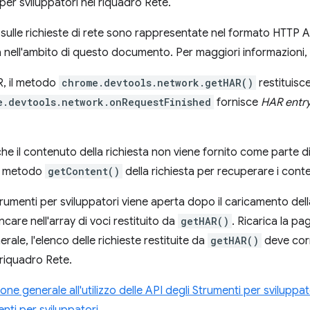
per sviluppatori nel riquadro Rete.
 sulle richieste di rete sono rappresentate nel formato HTTP A
 nell'ambito di questo documento. Per maggiori informazioni,
R, il metodo
chrome.devtools.network.getHAR()
restituisce
e.devtools.network.onRequestFinished
fornisce
HAR entr
he il contenuto della richiesta non viene fornito come parte di
il metodo
getContent()
della richiesta per recuperare i conte
trumenti per sviluppatori viene aperta dopo il caricamento dell
are nell'array di voci restituito da
getHAR()
. Ricarica la pa
erale, l'elenco delle richieste restituite da
getHAR()
deve corr
 riquadro Rete.
one generale all'utilizzo delle API degli Strumenti per sviluppato