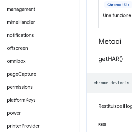
Chrome 151+
management
Una funzione 
mime
Handler
notifications
Metodi
offscreen
get
HAR(
)
omnibox
page
Capture
chrome
.
devtools
.
permissions
platform
Keys
Restituisce il l
power
RESI
printer
Provider