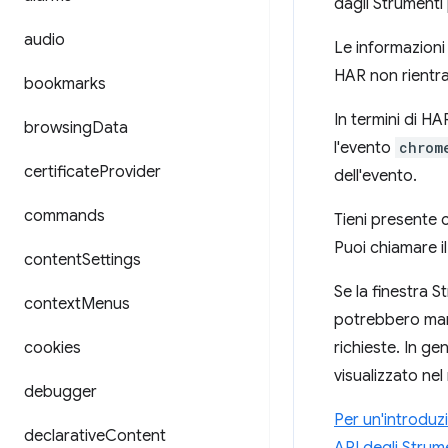
dagli Strumenti 
audio
Le informazioni
HAR non rientra
bookmarks
In termini di HA
browsing
Data
l'evento
chrom
certificate
Provider
dell'evento.
commands
Tieni presente c
Puoi chiamare 
content
Settings
Se la finestra S
context
Menus
potrebbero manc
cookies
richieste. In gen
visualizzato nel
debugger
Per un'introduzi
declarative
Content