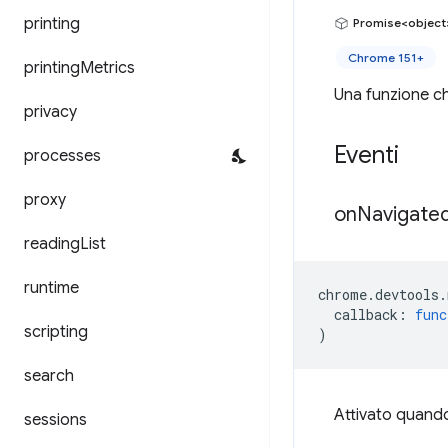
printing
Promise<object
Chrome 151+
printing
Metrics
Una funzione ch
privacy
Eventi
processes
proxy
on
Navigate
reading
List
runtime
chrome
.
devtools
.
callback
:
func
scripting
)
search
Attivato quando
sessions