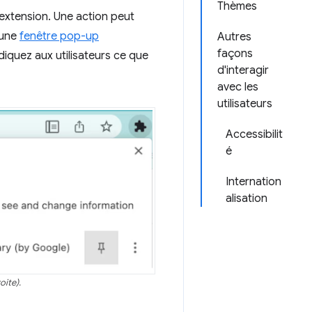
Thèmes
extension. Une action peut
r une
fenêtre pop-up
Autres
façons
diquez aux utilisateurs ce que
d'interagir
avec les
utilisateurs
Accessibilit
é
Internation
alisation
oite).