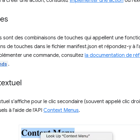
 à créer une action, consultez
Implémenter une action
ou l'e
es
sont des combinaisons de touches qui appellent une fonction
s de touches dans le fichier manifest.json et répondez-y à l'a
mplémenter une commande, consultez
la documentation de réf
nds
.
extuel
uel s'affiche pour le clic secondaire (souvent appelé clic droi
ls à l'aide de l'API
Context Menus
.