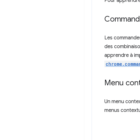
Pour apprendre
Command
Les commandes 
des combinaison
apprendre à i
chrome.comma
Menu cont
Un menu context
menus contextue