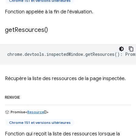
Chrome 151 et versions ultérieures
Fonction appelée à la fin de l'évaluation.
get
Resources(
)
chrome
.
devtools
.
inspectedWindow
.
getResources
()
:
Prom
Récupère la liste des ressources de la page inspectée.
RENVOIE
Promise<
Resource
[]>
Chrome 151 et versions ultérieures
Fonction qui reçoit la liste des ressources lorsque la