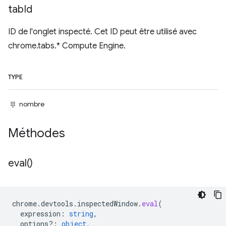
tab
Id
ID de l'onglet inspecté. Cet ID peut être utilisé avec
chrome.tabs.* Compute Engine.
TYPE
nombre
Méthodes
eval(
)
chrome
.
devtools
.
inspectedWindow
.
eval
(
expression
:
string
,
options?
:
object
,