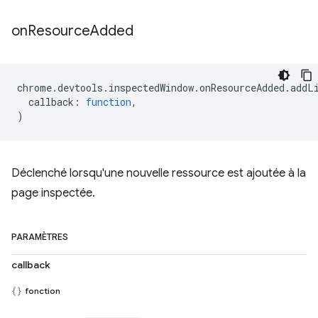
on
Resource
Added
chrome
.
devtools
.
inspectedWindow
.
onResourceAdded
.
addL
callback
:
function
,
)
Déclenché lorsqu'une nouvelle ressource est ajoutée à la
page inspectée.
PARAMÈTRES
callback
fonction