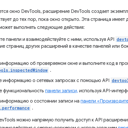
ется окно DevTools, расширение DevTools создает экземпл
вует до тех пор, пока окно открыто. Эта страница имеет д
может выполнять следующие действия:
те панели и взаимодействуйте с ними, используя API
devt
ие страниц других расширений в качестве панелей или бо
 информацию об проверяемом окне и выполните код в про
ools.inspectedWindow
.
е информацию о сетевых запросах с помощью API
devtoo
е функциональность
панели записи,
используя API-интер
 информацию о состоянии записи на
панели «Производит
.performance
.
evTools можно напрямую получить доступ к API расширений
заимодействия с сервис-воркером с использованием
пер