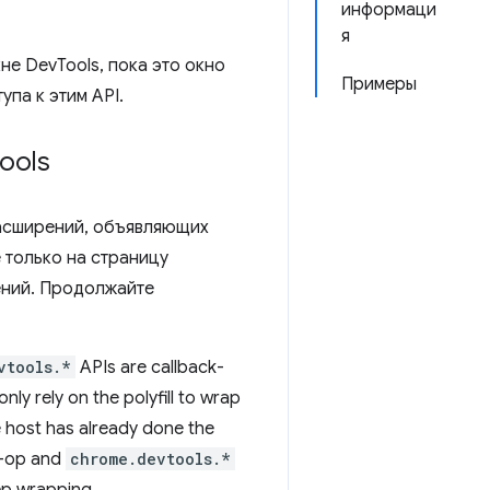
информаци
я
не DevTools, пока это окно
Примеры
па к этим API.
ools
расширений, объявляющих
 только на страницу
рений. Продолжайте
vtools.*
APIs are callback-
y rely on the polyfill to wrap
e host has already done the
no-op and
chrome.devtools.*
eep wrapping.