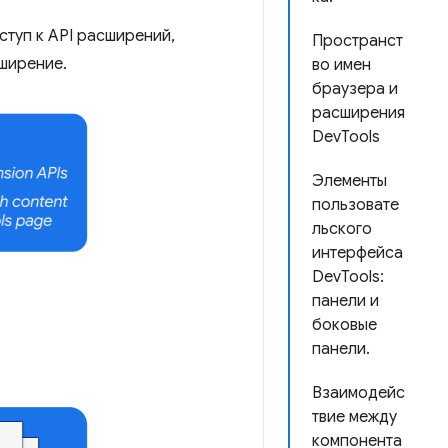
ступ к API расширений,
Пространст
сширение.
во имен
браузера и
расширения
DevTools
Элементы
пользовате
льского
интерфейса
DevTools:
панели и
боковые
панели.
Взаимодейс
твие между
компонента