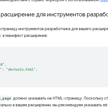
 расширение для инструментов разраб
 страницу инструментов разработчика для вашего расшире
e
в манифест расширения:
.0"
,
"
:
"devtools.html"
,
s_page
должно указывать на HTML-страницу. Поскольку с
кально в вашем расширении, мы рекомендуем указывать е