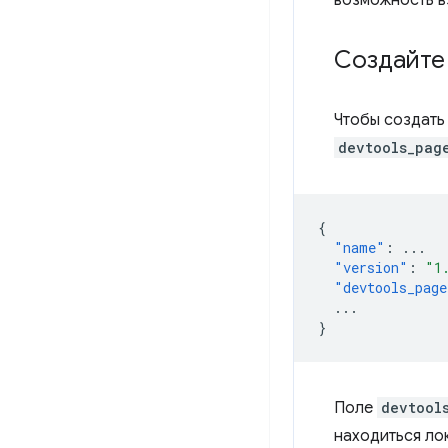
Создайте
Чтобы создать
devtools_pag
{
"name"
:
...
"version"
:
"1
"devtools_page
...
}
Поле
devtool
находиться ло