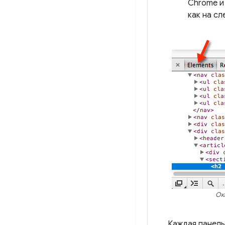
Chrome и
как на с
Ок
Каждая панель