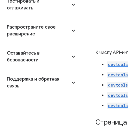
Тестировать и
отлаживать
Распространите свое
расширение
К числу API-и
Оставайтесь в
безопасности
devtools
devtools
Поддержка и обратная
devtools
связь
devtools
devtools
Страница