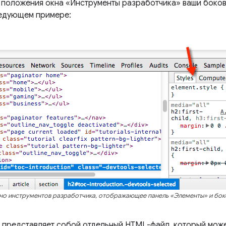
 положения окна «Инструменты разработчика» ваши боковы
ледующем примере:
но инструментов разработчика, отображающее панель «Элементы» и боко
 представляет собой отдельный HTML-файл, который мож