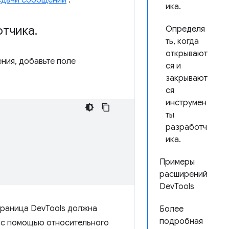
ика.
отчика
.
Определя
ть, когда
открывают
ния, добавьте поле
ся и
закрывают
ся
инструмен
ты
разработч
ика.
Примеры
расширений
DevTools
траница DevTools должна
Более
подробная
ё с помощью относительного