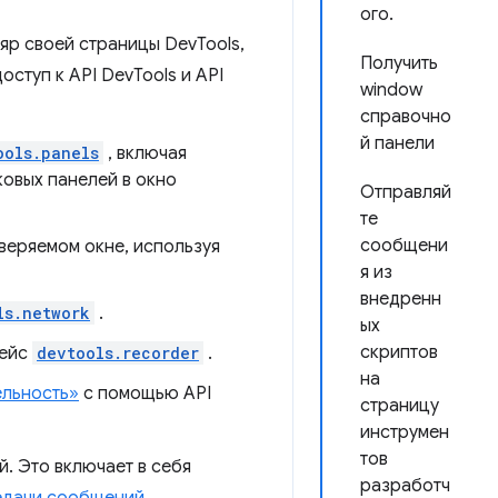
ого.
яр своей страницы DevTools,
Получить
оступ к API DevTools и API
window
справочно
й панели
ools.panels
, включая
ковых панелей в окно
Отправляй
те
сообщени
веряемом окне, используя
я из
внедренн
ls.network
.
ых
скриптов
фейс
devtools.recorder
.
на
ельность»
с помощью API
страницу
инструмен
тов
. Это включает в себя
разработч
едачи сообщений
.