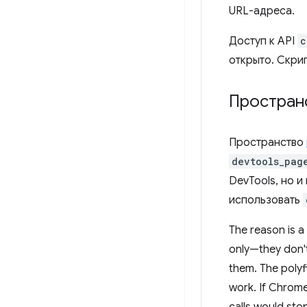
URL-адреса.
Доступ к API
c
открыто. Скрип
Простран
Пространство
devtools_pag
DevTools, но 
использовать
The reason is a
only—they don't
them. The polyf
work. If Chrom
calls would sto