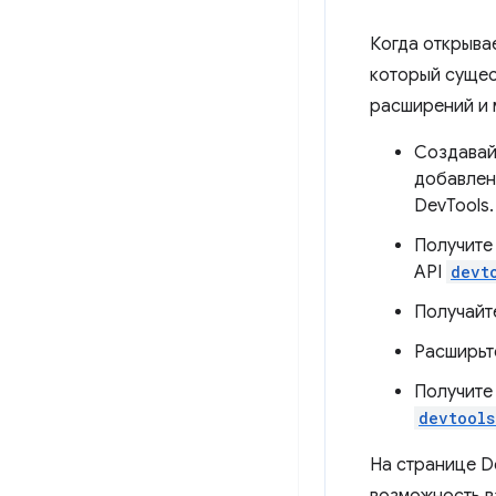
Когда открыва
который сущест
расширений и 
Создавай
добавлен
DevTools.
Получите
API
devt
Получайт
Расширьт
Получите
devtools
На странице D
возможность в