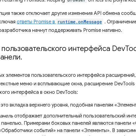
пция также отключает другие изменения API обмена сообщ
включая
ответы Promise в
runtime.onMessage
. Ограничение
разработчика начнут поддерживать Promise нативно.
 пользовательского интерфейса Dev
Too
панели
.
х элементов пользовательского интерфейса расширений, 
текстные меню и всплывающие окна, расширение DevTools
кого интерфейса в окно DevTools:
это вкладка верхнего уровня, подобная панелям «Элемент
панель
отображает дополнительный пользовательский инте
 панелью. Примерами боковых панелей являются панели «
 «Обработчики событий» на панели «Элементы». В зависим