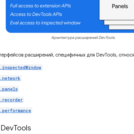
Архитектура расширений DevTools.
нтерфейсов расширений, специфичных для DevTools, относ
.inspectedWindow
.network
.panels
.recorder
.performance
 Dev
Tools