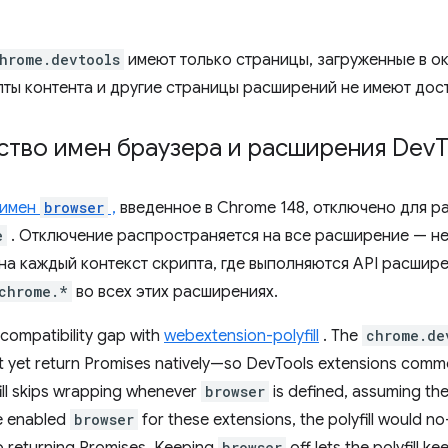
hrome.devtools
имеют только страницы, загруженные в ок
ты контента и другие страницы расширений не имеют досту
ство имен браузера и расширения Dev
T
имен
browser
,
введенное в Chrome 148, отключено для 
e
. Отключение распространяется на все расширение — не
и на каждый контекст скрипта, где выполняются API расши
chrome.*
во всех этих расширениях.
 compatibility gap with
webextension-polyfill
. The
chrome.de
 yet return Promises natively—so DevTools extensions commonl
ill skips wrapping whenever
browser
is defined, assuming th
e enabled
browser
for these extensions, the polyfill would 
p returning Promises. Keeping
browser
off lets the polyfill k