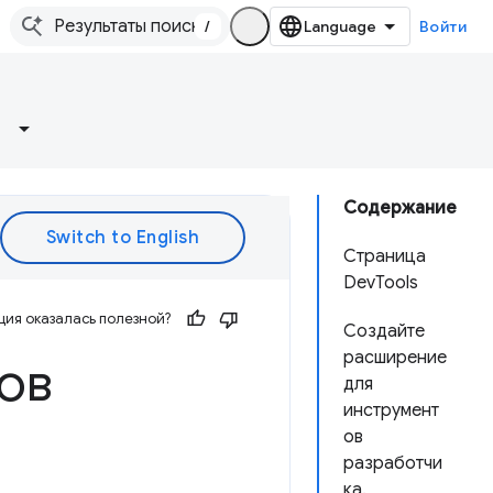
/
Войти
Содержание
Страница
DevTools
ия оказалась полезной?
Создайте
расширение
ов
для
инструмент
ов
разработчи
ка.