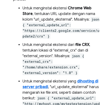
Untuk menginstal ekstensi
Chrome Web
Store
, tentukan URL update dengan nama
kolom "url_update_eksternal". Misalnya:
json
{ "external_update_url":
"https://clients2.google.com/service/u
pdate2/crx" }
Untuk menginstal ekstensi dari
file CRX
,
tentukan lokasi di "external_crx" dan di
"external_version". Misalnya:
json {
"external_crx":
"/home/share/extension.crx",
"external_version": "1.0" }
Untuk menginstal ekstensi yang
dihosting di
server pribadi
, "url_update_eksternal" harus
mengarah ke file xml, seperti dalam contoh
berikut:
json { "external_update_url":
"http://myhost.com/mytestextension/upd