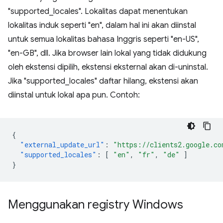
"supported_locales". Lokalitas dapat menentukan
lokalitas induk seperti "en", dalam hal ini akan diinstal
untuk semua lokalitas bahasa Inggris seperti "en-US",
"en-GB", dll. Jika browser lain lokal yang tidak didukung
oleh ekstensi dipilih, ekstensi eksternal akan di-uninstal.
Jika "supported_locales" daftar hilang, ekstensi akan
diinstal untuk lokal apa pun. Contoh:
{
"external_update_url"
:
"https://clients2.google.co
"supported_locales"
:
[
"en"
,
"fr"
,
"de"
]
}
Menggunakan registry Windows