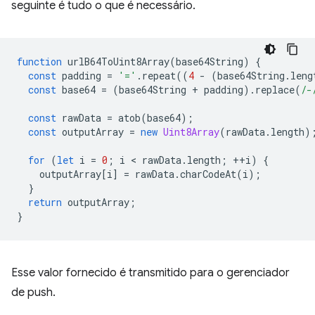
seguinte é tudo o que é necessário.
function
urlB64ToUint8Array
(
base64String
)
{
const
padding
=
'='
.
repeat
((
4
-
(
base64String
.
leng
const
base64
=
(
base64String
+
padding
).
replace
(
/-
const
rawData
=
atob
(
base64
);
const
outputArray
=
new
Uint8Array
(
rawData
.
length
)
for
(
let
i
=
0
;
i
 < 
rawData
.
length
;
++
i
)
{
outputArray
[
i
]
=
rawData
.
charCodeAt
(
i
);
}
return
outputArray
;
}
Esse valor fornecido é transmitido para o gerenciador
de push.