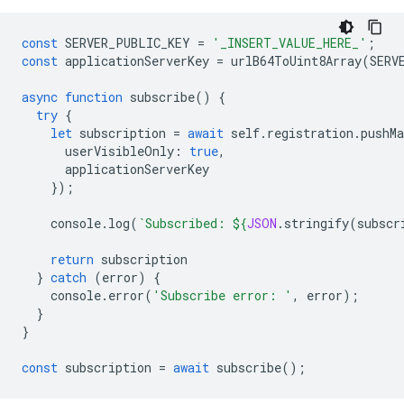
const
SERVER_PUBLIC_KEY
=
'_INSERT_VALUE_HERE_'
;
const
applicationServerKey
=
urlB64ToUint8Array
(
SERV
async
function
subscribe
()
{
try
{
let
subscription
=
await
self
.
registration
.
pushMa
userVisibleOnly
:
true
,
applicationServerKey
});
console
.
log
(
`Subscribed: 
${
JSON
.
stringify
(
subscr
return
subscription
}
catch
(
error
)
{
console
.
error
(
'Subscribe error: '
,
error
);
}
}
const
subscription
=
await
subscribe
();