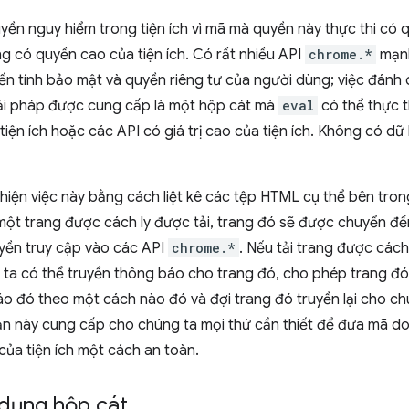
yền nguy hiểm trong tiện ích vì mã mà quyền này thực thi có 
g có quyền cao của tiện ích. Có rất nhiều API
chrome.*
mạnh
n tính bảo mật và quyền riêng tư của người dùng; việc đánh cắ
Giải pháp được cung cấp là một hộp cát mà
eval
có thể thực 
 tiện ích hoặc các API có giá trị cao của tiện ích. Không có d
hiện việc này bằng cách liệt kê các tệp HTML cụ thể bên trong 
 một trang được cách ly được tải, trang đó sẽ được chuyển đ
uyền truy cập vào các API
chrome.*
. Nếu tải trang được cách
 ta có thể truyền thông báo cho trang đó, cho phép trang đó
o đó theo một cách nào đó và đợi trang đó truyền lại cho ch
iản này cung cấp cho chúng ta mọi thứ cần thiết để đưa mã d
 của tiện ích một cách an toàn.
 dụng hộp cát