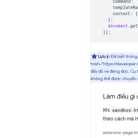
command
:
templateNa
context
:
{
};
document
.
get
});
Lưu ý:
Để biết thông
href="https://developer
đầy đủ và đáng đọc. Cụ t
không thể được chuyển đ
Làm điều gì
Khi
sandbox.h
theo cách mà H
extension-page.ht