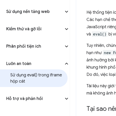
Sử dụng nền tảng web
Hệ thống tiện 
Các hạn chế the
JavaScript riên
Kiểm thử và gỡ lỗi
và
eval()
bị v
Tuy nhiên, chún
Phân phối tiện ích
hạn như
new F
ảnh hưởng bởi k
Luôn an toàn
khung hình phổ 
Do đó, việc loạ
Sử dụng
eval(
) trong iframe
hộp cát
Tài liệu này gi
mà không ảnh h
Hỗ trợ và phản hồi
Tại sao nê