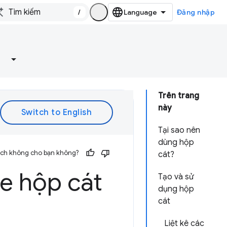
/
Đăng nhập
Trên trang
này
Tại sao nên
dùng hộp
 ích không cho bạn không?
cát?
me hộp cát
Tạo và sử
dụng hộp
cát
Liệt kê các