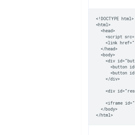
<!DOCTYPE html>

<html>

  <head>

    <script src=
    <link href="
  </head>

  <body>

    <div id="but
      <button id
      <button id
    </div>

    <div id="res
    <iframe id="
  </body>
