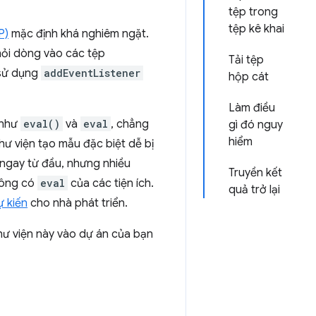
tệp trong
tệp kê khai
P)
mặc định khá nghiêm ngặt.
hỏi dòng vào các tệp
Tải tệp
 sử dụng
addEventListener
hộp cát
Làm điều
 như
eval()
và
eval
, chẳng
gì đó nguy
hiểm
hư viện tạo mẫu đặc biệt dễ bị
 ngay từ đầu, nhưng nhiều
Truyền kết
không có
eval
của các tiện ích.
quả trở lại
ự kiến
cho nhà phát triển.
thư viện này vào dự án của bạn