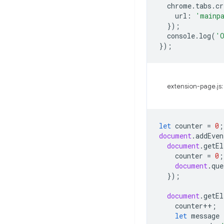
chrome
.
tabs
.
cr
url
:
'mainp
});
console
.
log
(
'O
});
extension-page.js:
let
counter
=
0
;
document
.
addEven
document
.
getEl
counter
=
0
;
document
.
que
});
document
.
getEl
counter
++
;
let
message