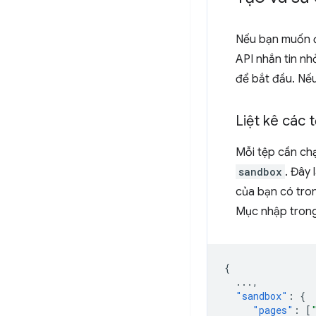
Nếu bạn muốn đ
API nhắn tin n
để bắt đầu. Nếu
Liệt kê các 
Mỗi tệp cần chạ
sandbox
. Đây
của bạn có tron
Mục nhập trong
{
...
,
"sandbox"
:
{
"pages"
:
[