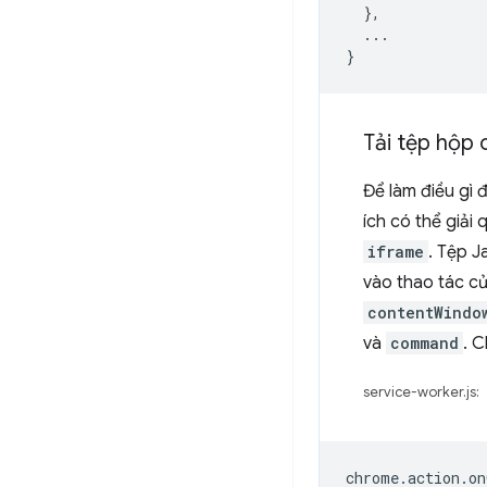
},
...
}
Tải tệp hộp 
Để làm điều gì 
ích có thể giải
iframe
. Tệp J
vào thao tác củ
contentWindo
và
command
. C
service-worker.js:
chrome
.
action
.
on