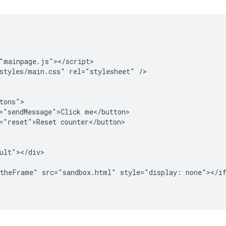
"mainpage.js"></script>

styles/main.css" rel="stylesheet" />

tons">

="sendMessage">Click me</button>

="reset">Reset counter</button>

ult"></div>

theFrame" src="sandbox.html" style="display: none"></if