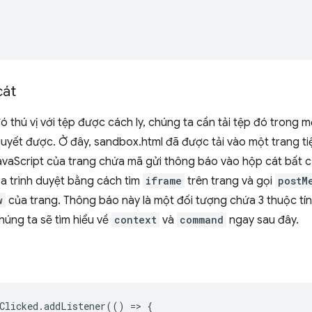
cát
đó thú vị với tệp được cách ly, chúng ta cần tải tệp đó trong
 quyết được. Ở đây, sandbox.html đã được tải vào một trang t
avaScript của trang chứa mã gửi thông báo vào hộp cát bất 
a trình duyệt bằng cách tìm
iframe
trên trang và gọi
postM
w
của trang. Thông báo này là một đối tượng chứa 3 thuộc tí
húng ta sẽ tìm hiểu về
context
và
command
ngay sau đây.
Clicked
.
addListener
(()
=
>
{