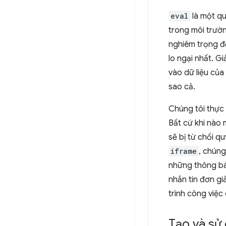
eval
là một qu
trong môi trườn
nghiêm trọng đế
lo ngại nhất. 
vào dữ liệu của
sao cả.
Chúng tôi thực 
Bất cứ khi nào
sẽ bị từ chối q
iframe
, chúng
những thông bá
nhắn tin đơn g
trình công việc
Tạo và sử