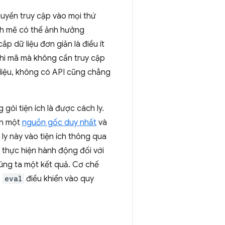
quyền truy cập vào mọi thứ
 mẽ có thể ảnh hưởng
p dữ liệu đơn giản là điều ít
thi mã mà không cần truy cập
ữ liệu, không có API cũng chẳng
gói tiện ích là được cách ly.
ến một
nguồn gốc duy nhất
và
 ly này vào tiện ích thông qua
 thực hiện hành động đối với
úng ta một kết quả. Cơ chế
o
eval
điều khiển vào quy