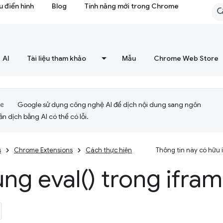
 điển hình
Blog
Tính năng mới trong Chrome
AI
Tài liệu tham khảo
Mẫu
Chrome Web Store
Google sử dụng công nghệ AI để dịch nội dung sang ngôn
ản dịch bằng AI có thể có lỗi.
s
Chrome Extensions
Cách thực hiện
Thông tin này có hữu
ụng
eval(
) trong ifra