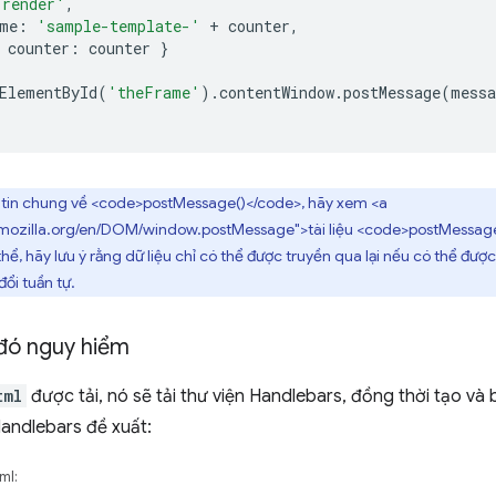
'render'
,
me
:
'sample-template-'
+
counter
,
counter
:
counter
}
ElementById
(
'theFrame'
).
contentWindow
.
postMessage
(
messa
 tin chung về <code>postMessage()</code>, hãy xem <a
.mozilla.org/en/DOM/window.postMessage">tài liệu <code>postMessage(
hể, hãy lưu ý rằng dữ liệu chỉ có thể được truyền qua lại nếu có thể đượ
ổi tuần tự.
 đó nguy hiểm
tml
được tải, nó sẽ tải thư viện Handlebars, đồng thời tạo v
andlebars đề xuất:
ml: