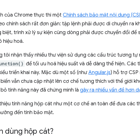
ích của Chrome thực thi một
Chính sách bảo mật nội dung (CS
o chính sách rất đơn giản: tập lệnh phải được di chuyển ra k
g biệt, trình xử lý sự kiện cùng dòng phải được chuyển đổi để
ô hiệu hoá.
g tôi nhận thấy nhiều thư viện sử dụng các cấu trúc tương tự
unction()
để tối ưu hoá hiệu suất và dễ dàng thể hiện. Các t
iểu triển khai này. Mặc dù một số (như
Angular.js
) hỗ trợ CSP
biến vẫn chưa cập nhật lên cơ chế tương thích với thế giới 
i bỏ tính năng này đã chứng minh là
gây ra nhiều vấn đề hơn d
ới thiệu tính năng hộp cát như một cơ chế an toàn để đưa các 
ưởng đến tính bảo mật.
n dùng hộp cát?