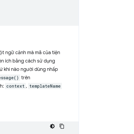
 một ngữ cảnh mà mã của tiện
iện ích bằng cách sử dụng
cứ khi nào người dùng nhấp
essage()
trên
nh:
context
,
templateName