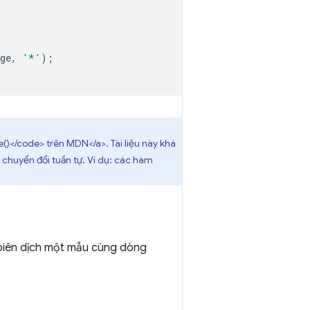
ge
,
'*'
);
)</code> trên MDN</a>. Tài liệu này khá
c chuyển đổi tuần tự. Ví dụ: các hàm
à biên dịch một mẫu cùng dòng