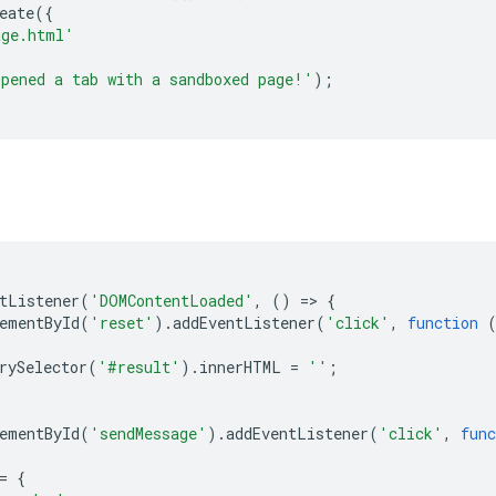
eate
({
age.html'
pened a tab with a sandboxed page!'
);
tListener
(
'DOMContentLoaded'
,
()
=
>
{
ementById
(
'reset'
).
addEventListener
(
'click'
,
function
rySelector
(
'#result'
).
innerHTML
=
''
;
ementById
(
'sendMessage'
).
addEventListener
(
'click'
,
func
=
{