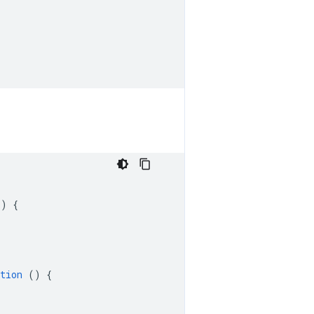
()
{
tion
()
{