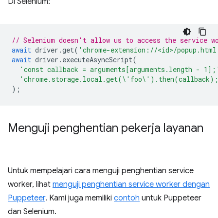
Di Selenium:
// Selenium doesn't allow us to access the service w
await
driver
.
get
(
'chrome-extension://<id>/popup.html
await
driver
.
executeAsyncScript
(
'const callback = arguments[arguments.length - 1];
'chrome.storage.local.get(\'foo\').then(callback)
);
Menguji penghentian pekerja layanan
Untuk mempelajari cara menguji penghentian service
worker, lihat
menguji penghentian service worker dengan
Puppeteer
. Kami juga memiliki
contoh
untuk Puppeteer
dan Selenium.