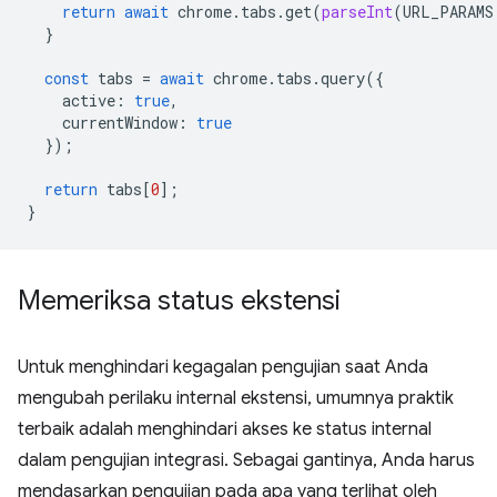
return
await
chrome
.
tabs
.
get
(
parseInt
(
URL_PARAMS
}
const
tabs
=
await
chrome
.
tabs
.
query
({
active
:
true
,
currentWindow
:
true
});
return
tabs
[
0
];
}
Memeriksa status ekstensi
Untuk menghindari kegagalan pengujian saat Anda
mengubah perilaku internal ekstensi, umumnya praktik
terbaik adalah menghindari akses ke status internal
dalam pengujian integrasi. Sebagai gantinya, Anda harus
mendasarkan pengujian pada apa yang terlihat oleh