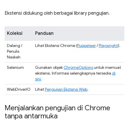
Ekstensi didukung oleh berbagai library pengujian.
Koleksi
Panduan
Dalang /
Lihat Ekstensi Chrome (
Puppeteer
/
Playwright
).
Penulis
Naskah
Selenium
Gunakan objek
ChromeOptions
untuk memuat
ekstensi. Informasi selengkapnya tersedia
di
sini
.
WebDriverIO
Lihat
Pengujian Ekstensi Web
.
Menjalankan pengujian di Chrome
tanpa antarmuka