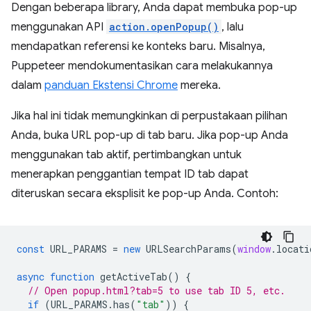
Dengan beberapa library, Anda dapat membuka pop-up
menggunakan API
action.openPopup()
, lalu
mendapatkan referensi ke konteks baru. Misalnya,
Puppeteer mendokumentasikan cara melakukannya
dalam
panduan Ekstensi Chrome
mereka.
Jika hal ini tidak memungkinkan di perpustakaan pilihan
Anda, buka URL pop-up di tab baru. Jika pop-up Anda
menggunakan tab aktif, pertimbangkan untuk
menerapkan penggantian tempat ID tab dapat
diteruskan secara eksplisit ke pop-up Anda. Contoh:
const
URL_PARAMS
=
new
URLSearchParams
(
window
.
locati
async
function
getActiveTab
()
{
// Open popup.html?tab=5 to use tab ID 5, etc.
if
(
URL_PARAMS
.
has
(
"tab"
))
{