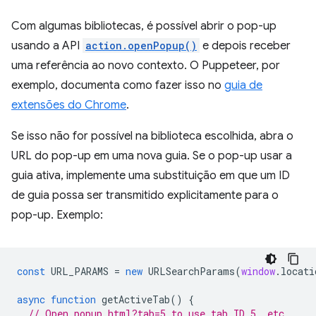
Com algumas bibliotecas, é possível abrir o pop-up
usando a API
action.openPopup()
e depois receber
uma referência ao novo contexto. O Puppeteer, por
exemplo, documenta como fazer isso no
guia de
extensões do Chrome
.
Se isso não for possível na biblioteca escolhida, abra o
URL do pop-up em uma nova guia. Se o pop-up usar a
guia ativa, implemente uma substituição em que um ID
de guia possa ser transmitido explicitamente para o
pop-up. Exemplo:
const
URL_PARAMS
=
new
URLSearchParams
(
window
.
locati
async
function
getActiveTab
()
{
// Open popup.html?tab=5 to use tab ID 5, etc.