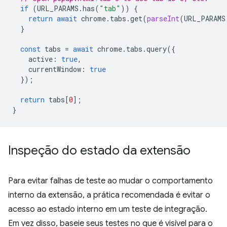
if
(
URL_PARAMS
.
has
(
"tab"
))
{
return
await
chrome
.
tabs
.
get
(
parseInt
(
URL_PARAMS
}
const
tabs
=
await
chrome
.
tabs
.
query
({
active
:
true
,
currentWindow
:
true
});
return
tabs
[
0
];
}
Inspeção do estado da extensão
Para evitar falhas de teste ao mudar o comportamento
interno da extensão, a prática recomendada é evitar o
acesso ao estado interno em um teste de integração.
Em vez disso, baseie seus testes no que é visível para o