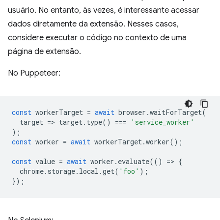
usuário. No entanto, às vezes, é interessante acessar
dados diretamente da extensão. Nesses casos,
considere executar o código no contexto de uma
página de extensão.
No Puppeteer:
const
workerTarget
=
await
browser
.
waitForTarget
(
target
=
>
target
.
type
()
===
'service_worker'
);
const
worker
=
await
workerTarget
.
worker
();
const
value
=
await
worker
.
evaluate
(()
=
>
{
chrome
.
storage
.
local
.
get
(
'foo'
);
});