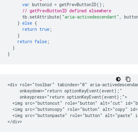
var
buttonid
=
getPrevButtonID
();
// getPrevButtonID defined elsewhere
tb
.
setAttribute
(
"aria-activedescendant"
,
butto
}
else
{
return
true
;
}
return
false
;
}
}
<div role="toolbar" tabindex="0" aria-activedescendan
     onkeydown="return optionKeyEvent(event);"

     onkeypress="return optionKeyEvent(event);">

  <img src="buttoncut" role="button" alt="cut" id="b
  <img src="buttoncopy" role="button" alt="copy" id=
  <img src="buttonpaste" role="button" alt="paste" i