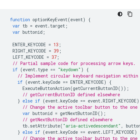
function
optionKeyEvent
(
event
)
{
var
tb
=
event
.
target
;
var
buttonid
;
ENTER_KEYCODE
=
13
;
RIGHT_KEYCODE
=
39
;
LEFT_KEYCODE
=
37
;
// Partial sample code for processing arrow keys.
if
(
event
.
type
==
"keydown"
)
{
// Implement circular keyboard navigation within
if
(
event
.
keyCode
==
ENTER_KEYCODE
)
{
ExecuteButtonAction
(
getCurrentButtonID
());
// getCurrentButtonID defined elsewhere
}
else
if
(
event
.
keyCode
==
event
.
RIGHT_KEYCODE
)
// Change the active toolbar button to the one
var
buttonid
=
getNextButtonID
();
// getNextButtonID defined elsewhere
tb
.
setAttribute
(
"aria-activedescendant"
,
butto
}
else
if
(
event
.
keyCode
==
event
.
LEFT_KEYCODE
)
// Change the active toolbar button to the one