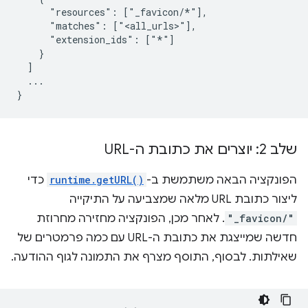
      "resources": ["_favicon/*"],

      "matches": ["<all_urls>"],

      "extension_ids": ["*"]

    }

  ]

  ...

שלב 2: יוצרים את כתובת ה-URL
הפונקציה הבאה משתמשת ב-
runtime.getURL()
כדי
ליצור כתובת URL מלאה שמצביעה על התיקייה
"_favicon/"
. לאחר מכן, הפונקציה מחזירה מחרוזת
חדשה שמייצגת את כתובת ה-URL עם כמה פרמטרים של
שאילתות. לבסוף, התוסף מצרף את התמונה לגוף ההודעה.