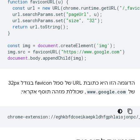
function
faviconURL
(
u
)
{
const
url
=
new
URL
(
chrome
.
runtime
.
getURL
(
"/_favic
url
.
searchParams
.
set
(
"pageUrl"
,
u
);
url
.
searchParams
.
set
(
"size"
,
"32"
);
return
url
.
toString
();
}
const
img
=
document
.
createElement
(
'img'
);
img
.
src
=
faviconURL
(
"https://www.google.com"
)
document
.
body
.
appendChild
(
img
);
הדוגמה הזו היא כתובת URL של סמל favicon בגודל 32px
של
www.google.com
, שכוללת מזהה תוסף אקראי: