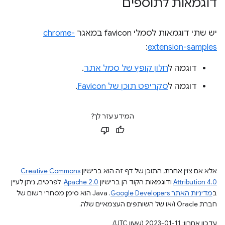
דוגמאות לתוספים
יש שתי דוגמאות לסמלי favicon במאגר
chrome-
:
extension-samples
דוגמה ל
חלון קופץ של סמל אתר
.
דוגמה ל
סקריפט תוכן של Favicon
.
המידע עזר לך?
אלא אם צוין אחרת, התוכן של דף זה הוא ברישיון
Creative Commons
Attribution 4.0
ודוגמאות הקוד הן ברישיון
Apache 2.0
. לפרטים, ניתן לעיין
ב
מדיניות האתר Google Developers‏
.‏ Java הוא סימן מסחרי רשום של
חברת Oracle ו/או של השותפים העצמאיים שלה.
עדכון אחרון: 2023-01-11 (שעון UTC).