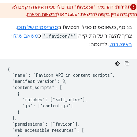
זהירות:
ההרשאה
תגרום
להפעלת אזהרה
רק אם לא
"favicon"
התקבלה עדיין בקשה להרשאת
או ל
הרשאות המארח
.
"tabs"
בנוסף, כשאוספים סמלי favicon ב
סקריפטים של תוכן
,
צריך להצהיר על התיקייה
"_favicon/*"
כ
משאב שגלוי
באינטרנט
. לדוגמה:
{

  "name": "Favicon API in content scripts",

  "manifest_version": 3,

  "content_scripts": [

    {

      "matches": ["<all_urls>"],

      "js": ["content.js"]

    }

  ],

  "permissions": ["favicon"],

  "web_accessible_resources": [

    {
