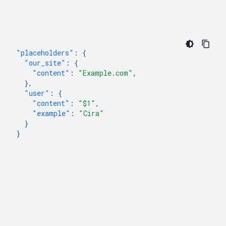
"placeholders"
:
{
"our_site"
:
{
"content"
:
"Example.com"
,
},
"user"
:
{
"content"
:
"$1"
,
"example"
:
"Cira"
}
}