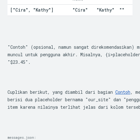
["Cira"
,
 "Kathy"]
"Cira"
"Kathy"
""
"Contoh" (opsional, namun sangat direkomendasikan) m
"$23.45"
.
Cuplikan berikut, yang diambil dari bagian 
Contoh
, m
berisi dua placeholder bernama "our_site" dan "pengg
item karena nilainya terlihat jelas dari kolom terse
messages.json: