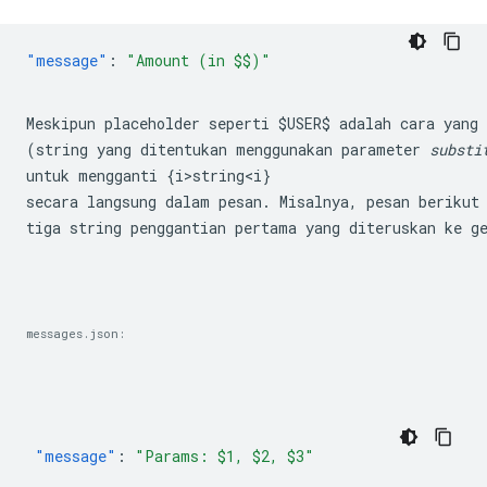
"message"
:
Meskipun placeholder seperti 
$USER$
 adalah cara yang
(string yang ditentukan menggunakan parameter 
substi
untuk mengganti {i>string<i} 

secara langsung dalam pesan. Misalnya, pesan berikut 
tiga string penggantian pertama yang diteruskan ke 
g
messages.json:
"message"
:
"Params: $1, $2, $3"