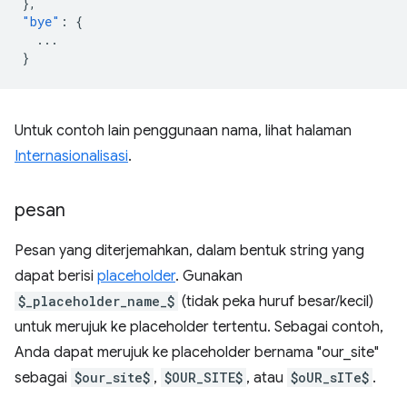
},
"bye"
:
{
...
}
Untuk contoh lain penggunaan nama, lihat halaman
Internasionalisasi
.
pesan
Pesan yang diterjemahkan, dalam bentuk string yang
dapat berisi
placeholder
. Gunakan
$_placeholder_name_$
(tidak peka huruf besar/kecil)
untuk merujuk ke placeholder tertentu. Sebagai contoh,
Anda dapat merujuk ke placeholder bernama "our_site"
sebagai
$our_site$
,
$OUR_SITE$
, atau
$oUR_sITe$
.