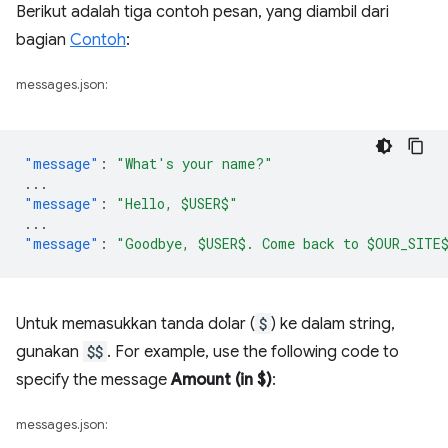
Berikut adalah tiga contoh pesan, yang diambil dari
bagian
Contoh
:
messages.json:
"message"
:
"What's your name?"
...
"message"
:
"Hello, $USER$"
...
"message"
:
"Goodbye, $USER$. Come back to $OUR_SITE
Untuk memasukkan tanda dolar (
$
) ke dalam string,
gunakan
$$
. For example, use the following code to
specify the message
Amount (in $)
:
messages.json: