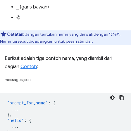
_ (garis bawah)
@
Catatan:
Jangan tentukan nama yang diawali dengan "@@".
Nama tersebut dicadangkan untuk
pesan standar
.
Berikut adalah tiga contoh nama, yang diambil dari
bagian
Contoh
:
messages.json:
"prompt_for_name"
:
{
...
},
"hello"
:
{
...