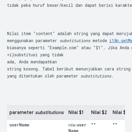
tidak peka huruf besar/kecil dan dapat berisi karakt
Nilai item "content" adalah string yang dapat merujuk
menggunakan parameter 
substitutions
 metode 
i18n.getM
biasanya seperti "Example.com" atau "$1". Jika Anda m
<i}substitusi yang tidak

ada, Anda mendapatkan 

string kosong. Tabel berikut menunjukkan cara string
yang ditentukan oleh parameter 
substitutions
.
parameter 
substitutions
Nilai $1
Nilai $2
Nilai $3
user
Name
user
""
""
nilai 
Name