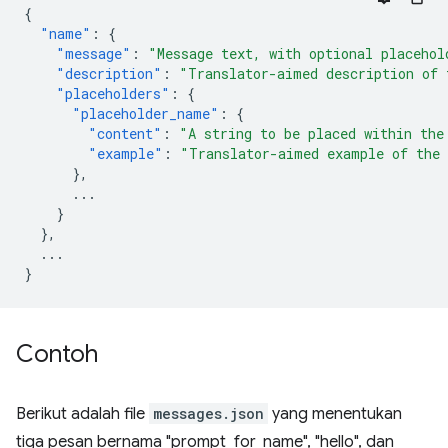
{
"name"
:
{
"message"
:
"Message text, with optional placehol
"description"
:
"Translator-aimed description of 
"placeholders"
:
{
"placeholder_name"
:
{
"content"
:
"A string to be placed within the
"example"
:
"Translator-aimed example of the 
},
...
}
},
...
}
Contoh
Berikut adalah file
messages.json
yang menentukan
tiga pesan bernama "prompt_for_name", "hello", dan