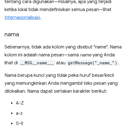
tentang cara digunakan—misalnya, apa yang terjadi
ketika lokal tidak mendefinisikan semua pesan—lihat
Internasionalisasi
.
nama
Sebenarnya, tidak ada kolom yang disebut "name". Nama
kolom ini adalah nama pesan—sama
name
yang Anda
lihat di
__MSG__name___
atau
getMessage("_name_")
.
Nama berupa kunci yang tidak peka huruf besar/kecil
yang memungkinkan Anda mengambil teks pesan yang
dilokalkan. Nama dapat sertakan karakter berikut:
A-Z
a-z
0-9