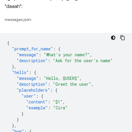
"daaah":
messages.json:
{
"prompt_for_name"
:
{
"message"
:
"What's your name?"
,
"description"
:
"Ask for the user's name"
},
"hello"
:
{
"message"
:
"Hello, $USER$"
,
"description"
:
"Greet the user"
,
"placeholders"
:
{
"user"
:
{
"content"
:
"$1"
,
"example"
:
"Cira"
}
}
},
"bye"
:
{