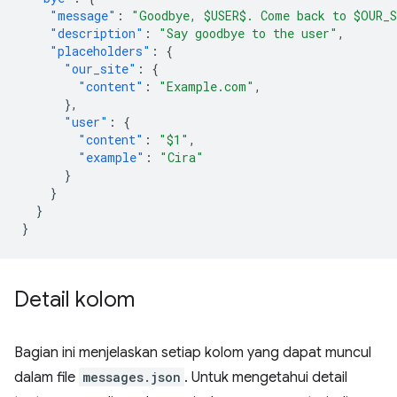
"message"
:
"Goodbye, $USER$. Come back to $OUR_
"description"
:
"Say goodbye to the user"
,
"placeholders"
:
{
"our_site"
:
{
"content"
:
"Example.com"
,
},
"user"
:
{
"content"
:
"$1"
,
"example"
:
"Cira"
}
}
}
}
Detail kolom
Bagian ini menjelaskan setiap kolom yang dapat muncul
dalam file
messages.json
. Untuk mengetahui detail