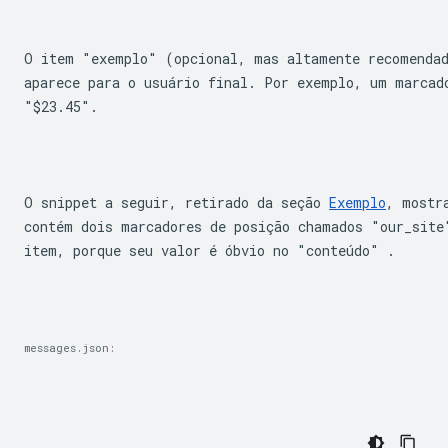
O item "exemplo" (opcional, mas altamente recomendad
"$23.45"
.
O snippet a seguir, retirado da seção 
Exemplo
, mostr
contém dois marcadores de posição chamados "our_site
item, porque seu valor é óbvio no "conteúdo" .
messages.json: