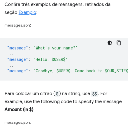
Confira três exemplos de mensagens, retirados da
seção
Exemplo
:
:
messages.json
"message"
:
"What's your name?"
...
"message"
:
"Hello, $USER$"
...
"message"
:
"Goodbye, $USER$. Come back to $OUR_SITE
Para colocar um cifrão (
$
) na string, use
$$
. For
example, use the following code to specify the message
Amount (in $)
:
messages.json: