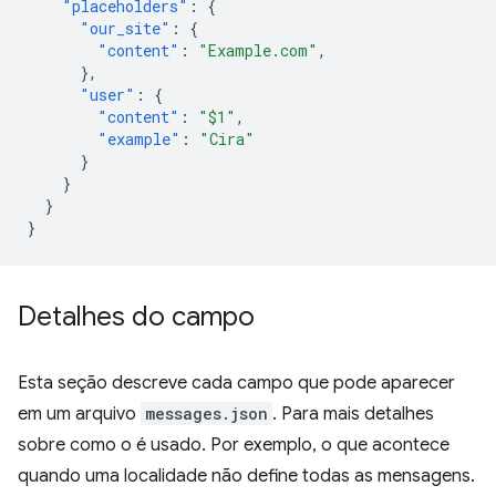
"placeholders"
:
{
"our_site"
:
{
"content"
:
"Example.com"
,
},
"user"
:
{
"content"
:
"$1"
,
"example"
:
"Cira"
}
}
}
}
Detalhes do campo
Esta seção descreve cada campo que pode aparecer
em um arquivo
messages.json
. Para mais detalhes
sobre como o é usado. Por exemplo, o que acontece
quando uma localidade não define todas as mensagens.