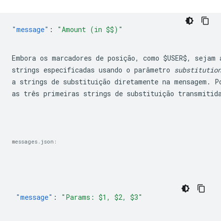
"message"
:
Embora os marcadores de posição, como 
$USER$
, sejam 
strings especificadas usando o parâmetro 
substitutio
a strings de substituição diretamente na mensagem. Po
as três primeiras strings de substituição transmitid
messages.json:
"message"
:
"Params: $1, $2, $3"