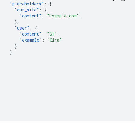
"placeholders"
:
{
"our_site"
:
{
"content"
:
"Example.com"
,
},
"user"
:
{
"content"
:
"$1"
,
"example"
:
"Cira"
}
}