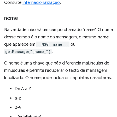
Consulte
Internacionalização
.
nome
Na verdade, não há um campo chamado "name". O nome
desse campo é o nome da mensagem, o mesmo
nome
que aparece em
__MSG__name___
ou
getMessage("_name_")
.
O nome é uma chave que não diferencia maiúsculas de
minúsculas e permite recuperar o texto da mensagem
localizada. O nome pode inclua os seguintes caracteres:
De A a Z
a-z
0-9