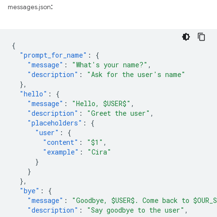
:
messages.json
{
"prompt_for_name"
:
{
"message"
:
"What's your name?"
,
"description"
:
"Ask for the user's name"
},
"hello"
:
{
"message"
:
"Hello, $USER$"
,
"description"
:
"Greet the user"
,
"placeholders"
:
{
"user"
:
{
"content"
:
"$1"
,
"example"
:
"Cira"
}
}
},
"bye"
:
{
"message"
:
"Goodbye, $USER$. Come back to $OUR_
"description"
:
"Say goodbye to the user"
,