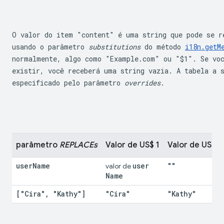
O valor do item "content" é uma string que pode se re
usando o parâmetro 
substitutions
 do método 
i18n.getM
normalmente, algo como "Example.com" ou "$1". Se voc
existir, você receberá uma string vazia. A tabela a 
especificado pelo parâmetro 
overrides
.
parâmetro 
REPLACEs
Valor de US$ 1
Valor de US $2
user
Name
user
""
valor de 
Name
["Cira"
,
 "Kathy"]
"Cira"
"Kathy"