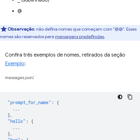
_ (sublinhado)
@
Observação
: não defina nomes que começam com "@@". Esses
nomes são reservados para
mensagens predefinidas
.
Confira três exemplos de nomes, retirados da seção
Exemplo
:
:
messages.json
"prompt_for_name"
:
{
...
},
"hello"
:
{
...
},
"bye"
:
{