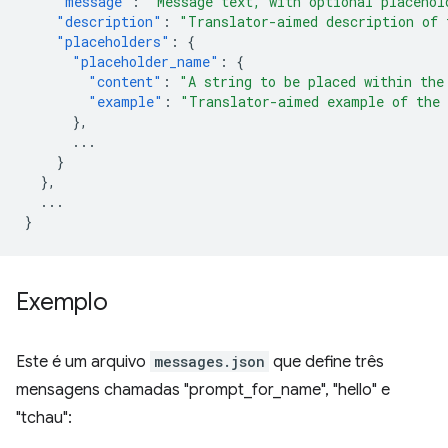
"message"
:
"Message text, with optional placehol
"description"
:
"Translator-aimed description of 
"placeholders"
:
{
"placeholder_name"
:
{
"content"
:
"A string to be placed within the
"example"
:
"Translator-aimed example of the 
},
...
}
},
...
}
Exemplo
Este é um arquivo
messages.json
que define três
mensagens chamadas "prompt_for_name", "hello" e
"tchau":