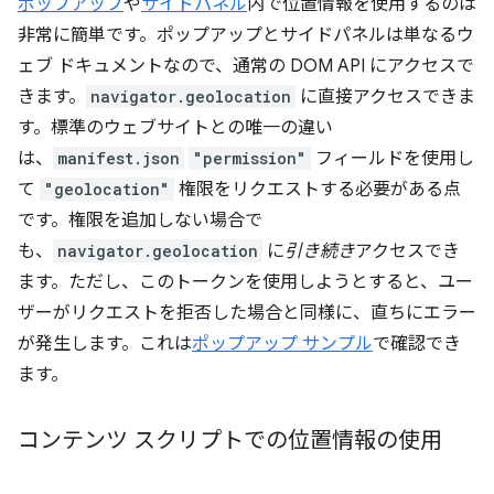
ポップアップ
や
サイドパネル
内で位置情報を使用するのは
非常に簡単です。ポップアップとサイドパネルは単なるウ
ェブ ドキュメントなので、通常の DOM API にアクセスで
きます。
navigator.geolocation
に直接アクセスできま
す。標準のウェブサイトとの唯一の違い
は、
manifest.json
"permission"
フィールドを使用し
て
"geolocation"
権限をリクエストする必要がある点
です。権限を追加しない場合で
も、
navigator.geolocation
に
引き続き
アクセスでき
ます。ただし、このトークンを使用しようとすると、ユー
ザーがリクエストを拒否した場合と同様に、直ちにエラー
が発生します。これは
ポップアップ サンプル
で確認でき
ます。
コンテンツ スクリプトでの位置情報の使用