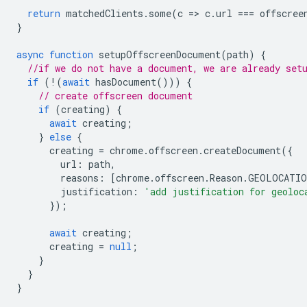
return
matchedClients
.
some
(
c
=
>
c
.
url
===
offscree
}
async
function
setupOffscreenDocument
(
path
)
{
//if we do not have a document, we are already set
if
(
!
(
await
hasDocument
()))
{
// create offscreen document
if
(
creating
)
{
await
creating
;
}
else
{
creating
=
chrome
.
offscreen
.
createDocument
({
url
:
path
,
reasons
:
[
chrome
.
offscreen
.
Reason
.
GEOLOCATIO
justification
:
'add justification for geoloc
});
await
creating
;
creating
=
null
;
}
}
}