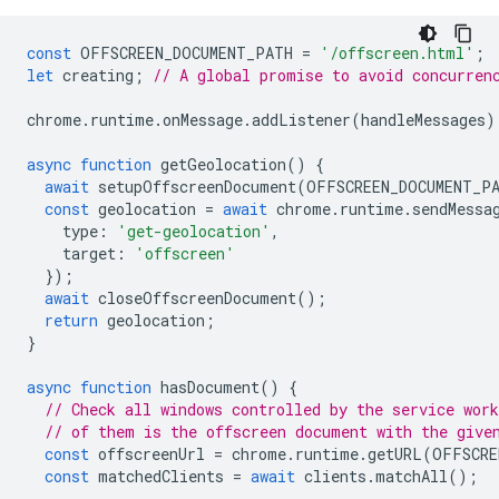
const
OFFSCREEN_DOCUMENT_PATH
=
'/offscreen.html'
;
let
creating
;
// A global promise to avoid concurren
chrome
.
runtime
.
onMessage
.
addListener
(
handleMessages
)
async
function
getGeolocation
()
{
await
setupOffscreenDocument
(
OFFSCREEN_DOCUMENT_P
const
geolocation
=
await
chrome
.
runtime
.
sendMessa
type
:
'get-geolocation'
,
target
:
'offscreen'
});
await
closeOffscreenDocument
();
return
geolocation
;
}
async
function
hasDocument
()
{
// Check all windows controlled by the service work
// of them is the offscreen document with the give
const
offscreenUrl
=
chrome
.
runtime
.
getURL
(
OFFSCRE
const
matchedClients
=
await
clients
.
matchAll
();