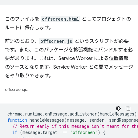
このファイルを
offscreen.html
としてプロジェクトの
ルートに保存します。
前述のとおり、
offscreen.js
というスクリプトが必要
です。また、このパッケージを拡張機能にバンドルする必
要があります。これは、Service Worker による位置情報
のソースとなります。Service Worker との間でメッセージ
をやり取りできます。
offscreen.js:
chrome
.
runtime
.
onMessage
.
addListener
(
handleMessages
)
function
handleMessages
(
message
,
sender
,
sendRespons
// Return early if this message isn't meant for th
if
(
message
.
target
!==
'offscreen'
)
{