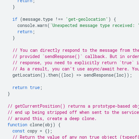
return
;
}
if
(
message
.
type
!==
'get-geolocation'
)
{
console
.
warn
(
`Unexpected message type received: 
return
;
}
// You can directly respond to the message from th
// provided `sendResponse()` callback. But in orde
// response, you need to explicitly return `true` i
// As a result, you can't use async/await here. Yo
getLocation
().
then
((
loc
)
=
>
sendResponse
(
loc
));
return
true
;
}
// getCurrentPosition() returns a prototype-based ob
// end up being stripped off when sent to the servic
// around this, create a deep clone.
function
clone
(
obj
)
{
const
copy
=
{};
// Return the value of any non true object (typeof