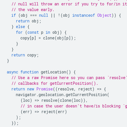
// null will throw an error if you try to for/in it
// the value early.
if
(
obj
===
null
||
!
(
obj
instanceof
Object
))
{
return
obj
;
}
else
{
for
(
const
p
in
obj
)
{
copy
[
p
]
=
clone
(
obj
[
p
]);
}
}
return
copy
;
}
async
function
getLocation
()
{
// Use a raw Promise here so you can pass `resolve
// callbacks for getCurrentPosition().
return
new
Promise
((
resolve
,
reject
)
=
>
{
navigator
.
geolocation
.
getCurrentPosition
(
(
loc
)
=
>
resolve
(
clone
(
loc
)),
// in case the user doesn't have/is blocking `
(
err
)
=
>
reject
(
err
)
);
});