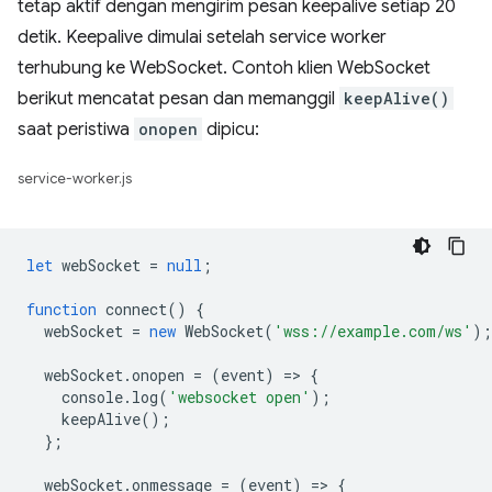
tetap aktif dengan mengirim pesan keepalive setiap 20
detik. Keepalive dimulai setelah service worker
terhubung ke WebSocket. Contoh klien WebSocket
berikut mencatat pesan dan memanggil
keepAlive()
saat peristiwa
onopen
dipicu:
service-worker.js
let
webSocket
=
null
;
function
connect
()
{
webSocket
=
new
WebSocket
(
'wss://example.com/ws'
);
webSocket
.
onopen
=
(
event
)
=
>
{
console
.
log
(
'websocket open'
);
keepAlive
();
};
webSocket
.
onmessage
=
(
event
)
=
>
{