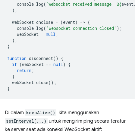
console
.
log
(
`websocket received message: 
${
event
};
webSocket
.
onclose
=
(
event
)
=
>
{
console
.
log
(
'websocket connection closed'
);
webSocket
=
null
;
};
}
function
disconnect
()
{
if
(
webSocket
==
null
)
{
return
;
}
webSocket
.
close
();
}
Di dalam
keepAlive()
, kita menggunakan
setInterval(...)
untuk mengirim ping secara teratur
ke server saat ada koneksi WebSocket aktif: