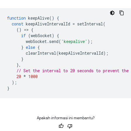
function
keepAlive
()
{
const
keepAliveIntervalId
=
setInterval
(
()
=
>
{
if
(
webSocket
)
{
webSocket
.
send
(
'keepalive'
);
}
else
{
clearInterval
(
keepAliveIntervalId
);
}
},
// Set the interval to 20 seconds to prevent the
20
*
1000
);
}
Apakah informasi ini membantu?